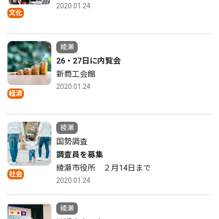
2020.01.24
文化
綾瀬
26・27日に内覧会
新商工会館
2020.01.24
経済
綾瀬
国勢調査
調査員を募集
綾瀬市役所 ２月14日まで
社会
2020.01.24
綾瀬