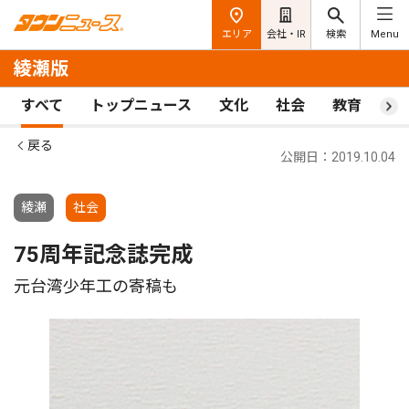
エリア
会社・IR
検索
Menu
綾瀬版
すべて
トップニュース
文化
社会
教育
ス
戻る
公開日：2019.10.04
綾瀬
社会
75周年記念誌完成
元台湾少年工の寄稿も