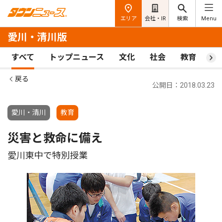
エリア
会社・IR
検索
Menu
愛川・清川版
すべて
トップニュース
文化
社会
教育
ス
戻る
公開日：2018.03.23
愛川・清川
教育
災害と救命に備え
愛川東中で特別授業