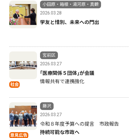
小田原・箱根・湯河原・真鶴
2026.03.28
学友と惜別、未来への門出
宮前区
2026.03.27
｢医療関係５団体｣が会議
情報共有で連携強化
社会
藤沢
2026.03.27
令和８年度予算への提言 市政報告
持続可能な市政へ
意見広告