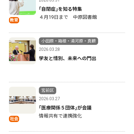
｢自閉症｣を知る特集
４月19日まで 中原図書館
教育
小田原・箱根・湯河原・真鶴
2026.03.28
学友と惜別、未来への門出
宮前区
2026.03.27
｢医療関係５団体｣が会議
情報共有で連携強化
社会