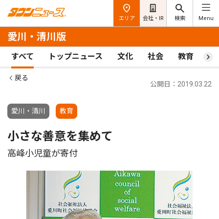
エリア
会社・IR
検索
Menu
愛川・清川版
すべて
トップニュース
文化
社会
教育
ス
戻る
公開日：2019.03.22
愛川・清川
教育
小さな善意を集めて
高峰小児童が寄付