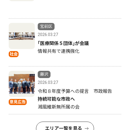
宮前区
2026.03.27
｢医療関係５団体｣が会議
情報共有で連携強化
社会
藤沢
2026.03.27
令和８年度予算への提言 市政報告
持続可能な市政へ
意見広告
湘風維新無所属の会
エリア一覧を見る