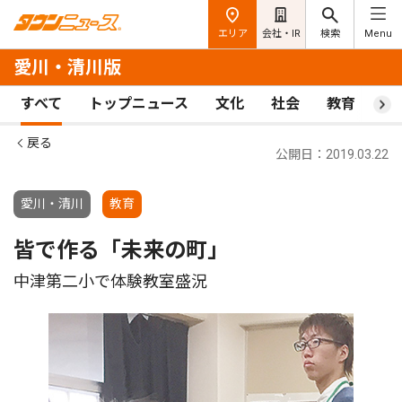
エリア
会社・IR
検索
Menu
愛川・清川版
すべて
トップニュース
文化
社会
教育
ス
戻る
公開日：2019.03.22
愛川・清川
教育
皆で作る「未来の町」
中津第二小で体験教室盛況