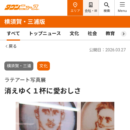
エリア
会社・IR
検索
Menu
横須賀・三浦版
すべて
トップニュース
文化
社会
教育
ス
戻る
公開日：2026.03.27
横須賀・三浦
文化
ラテアート写真展
消えゆく１杯に愛おしさ