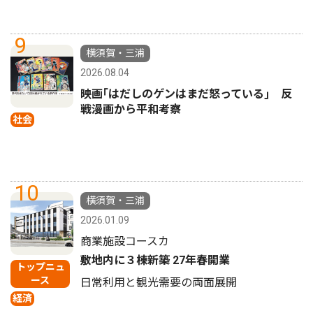
9
横須賀・三浦
2026.08.04
映画｢はだしのゲンはまだ怒っている｣ 反
戦漫画から平和考察
社会
10
横須賀・三浦
2026.01.09
商業施設コースカ
敷地内に３棟新築 27年春開業
トップニュ
ース
日常利用と観光需要の両面展開
経済