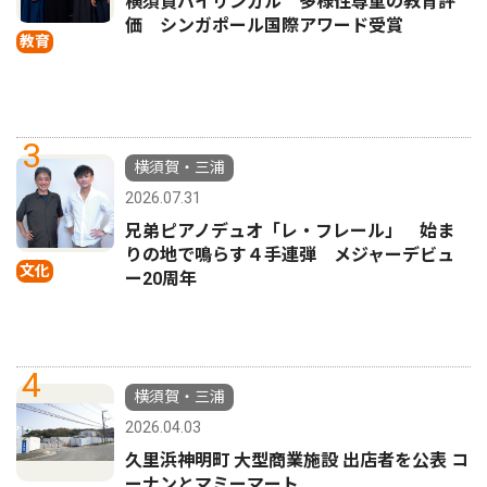
横須賀バイリンガル 多様性尊重の教育評
価 シンガポール国際アワード受賞
教育
3
横須賀・三浦
2026.07.31
兄弟ピアノデュオ「レ・フレール」 始ま
りの地で鳴らす４手連弾 メジャーデビュ
文化
ー20周年
4
横須賀・三浦
2026.04.03
久里浜神明町 大型商業施設 出店者を公表 コ
ーナンとマミーマート