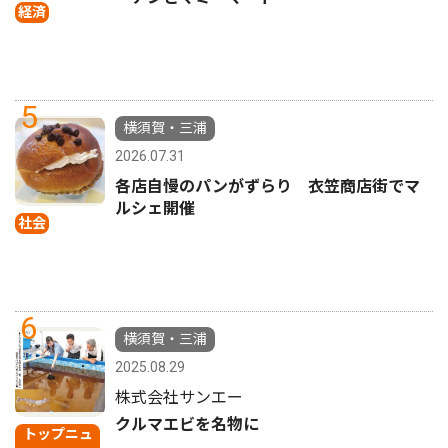
経済
5
横須賀・三浦
2026.07.31
各店自慢のパンがずらり 衣笠商店街でマ
ルシェ開催
社会
6
横須賀・三浦
2025.08.29
株式会社サンエー
クルマエビを名物に
トップニュ