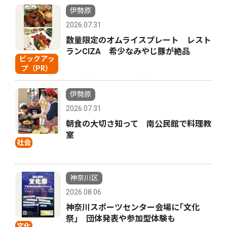
伊勢原
2026.07.31
数量限定のオムライスプレート レスト
ランCIZA 希少なみやじ豚が絶品
ピックアッ
プ（PR）
伊勢原
2026.07.31
朝食の大切さ知って 南公民館で料理教
室
社会
神奈川区
2026.08.06
神奈川スポーツセンター会場に｢文化
祭｣ 団体発表や参加型体験も
文化