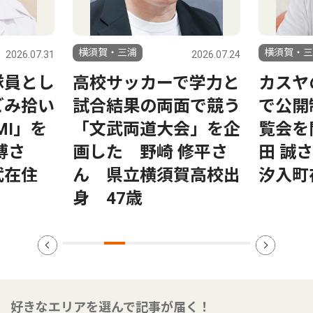
横須賀・三浦
横須賀・三
2026.07.31
2026.07.24
隊員とし
高校サッカーで学力と
カスヤ
ごみ拾い
試合結果の両面で競う
で公開
MI」を
「文武両道大会」を企
覧会を
博さ
画した 野崎 修平さ
田 誠
武在住
ん 県立横須賀高校出
汐入町
身 47歳
好きなエリアを選んで記事が届く！