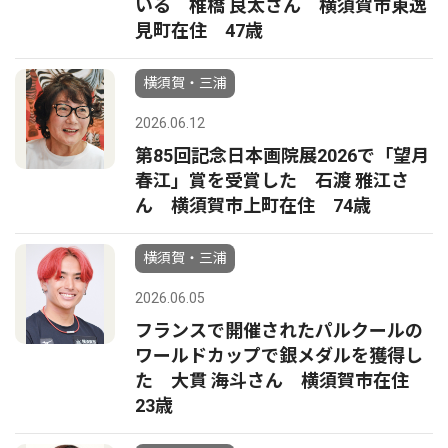
いる 椎橋 良太さん 横須賀市東逸
見町在住 47歳
横須賀・三浦
2026.06.12
第85回記念日本画院展2026で「望月
春江」賞を受賞した 石渡 雅江さ
ん 横須賀市上町在住 74歳
横須賀・三浦
2026.06.05
フランスで開催されたパルクールの
ワールドカップで銀メダルを獲得し
た 大貫 海斗さん 横須賀市在住
23歳