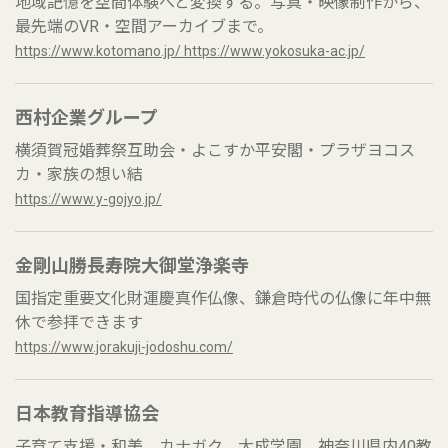
地域記憶を空間体験へと変換する。写真・映像制作から、
最先端のVR・空間アーカイブまで。
https://www.kotomano.jp/ https://www.yokosuka-ac.jp/
西村企業グループ
横須賀冠婚葬祭互助会・よこすか平安閣・プラザヨコス
カ・家族の想い結
https://www.y-gojyo.jp/
金剛山勝長寿院大御堂浄楽寺
国指定重要文化財運慶真作仏像、鎌倉時代の仏像に年中無
休で参拝できます
https://www.jorakuji-jodoshu.com/
日本教育指導協会
子育て支援・和美、カナガク、大成学園 神奈川県内40教