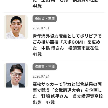
44歳
横須賀・三浦
2026.07.31
青年海外協力隊員としてボリビアで
ごみ拾い競技「スポGOMI」を広め
た 中島 博さん 横須賀市武在住
41歳
横須賀・三浦
2026.07.24
高校サッカーで学力と試合結果の両
面で競う「文武両道大会」を企画し
た 野崎 修平さん 県立横須賀高校
出身 47歳