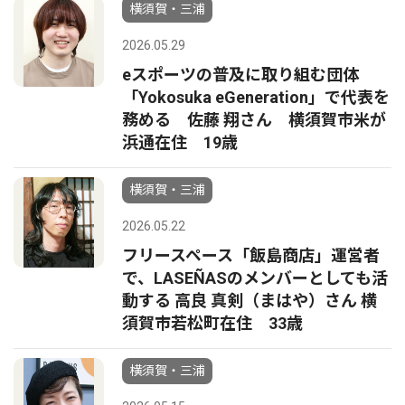
横須賀・三浦
2026.05.29
eスポーツの普及に取り組む団体
「Yokosuka eGeneration」で代表を
務める 佐藤 翔さん 横須賀市米が
浜通在住 19歳
横須賀・三浦
2026.05.22
フリースペース「飯島商店」運営者
で、LASEÑASのメンバーとしても活
動する 高良 真剣（まはや）さん 横
須賀市若松町在住 33歳
横須賀・三浦