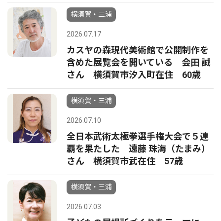
横須賀・三浦
2026.07.17
カスヤの森現代美術館で公開制作を
含めた展覧会を開いている 会田 誠
さん 横須賀市汐入町在住 60歳
横須賀・三浦
2026.07.10
全⽇本武術太極拳選⼿権⼤会で５連
覇を果たした 遠藤 珠海（たまみ）
さん 横須賀市武在住 57歳
横須賀・三浦
2026.07.03