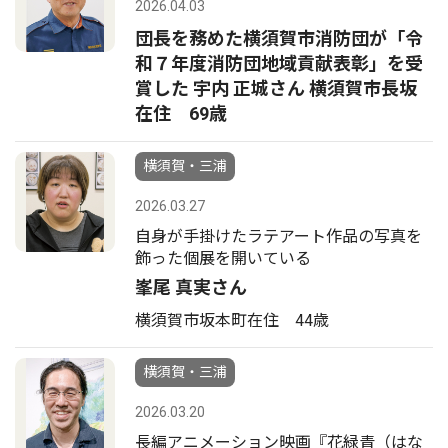
2026.04.03
団長を務めた横須賀市消防団が「令
和７年度消防団地域貢献表彰」を受
賞した 宇内 正城さん 横須賀市長坂
在住 69歳
横須賀・三浦
2026.03.27
自身が手掛けたラテアート作品の写真を
飾った個展を開いている
峯尾 真実さん
横須賀市坂本町在住 44歳
横須賀・三浦
2026.03.20
長編アニメーション映画『花緑青（はな