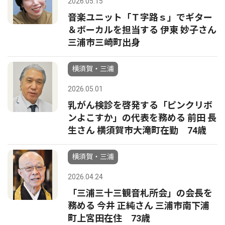
2026.05.15
音楽ユニット「Ｔ字路ｓ」でギター
＆ボーカルを担当する 伊東 妙子さん
三浦市三崎町出身
横須賀・三浦
2026.05.01
乳がん検診を啓発する「ピンクリボ
ンよこすか」の代表を務める 前田 長
生さん 横須賀市大滝町在勤 74歳
横須賀・三浦
2026.04.24
「三浦三十三観音札所会」の会長を
務める 今井 正純さん 三浦市南下浦
町上宮田在住 73歳