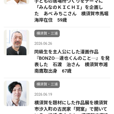
子どもの居場所づくりをテーマに
「みんなのＫＩＣＨＩ」を企画し
た あべ みちこさん 横須賀市馬堀
海岸在住 59歳
横須賀・三浦
2026.06.26
同級生を主人公にした漫画作品
『BONZO─達也くんのこと─』を発
表した 石渡 治さん 横須賀市湘
南鷹取出身 67歳
横須賀・三浦
2026.06.19
横須賀を題材にした作品展を横須賀
市汐入町の古民家「問室」で開いて