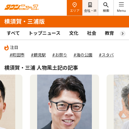
エリア
会社・IR
検索
Menu
横須賀・三浦版
すべて
トップニュース
文化
社会
教育
ス
注目
#町田市
#鶴見駅
#お祭り
#海の公園
#スタバ
横須賀・三浦 人物風土記の記事