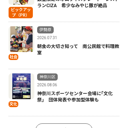
ランCIZA 希少なみやじ豚が絶品
ピックアッ
プ（PR）
伊勢原
2026.07.31
朝食の大切さ知って 南公民館で料理教
室
社会
神奈川区
2026.08.06
神奈川スポーツセンター会場に｢文化
祭｣ 団体発表や参加型体験も
文化