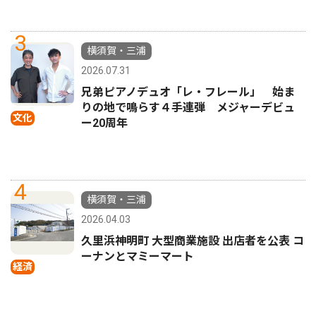
3
横須賀・三浦
2026.07.31
兄弟ピアノデュオ「レ・フレール」 始ま
りの地で鳴らす４手連弾 メジャーデビュ
文化
ー20周年
4
横須賀・三浦
2026.04.03
久里浜神明町 大型商業施設 出店者を公表 コ
ーナンとマミーマート
経済