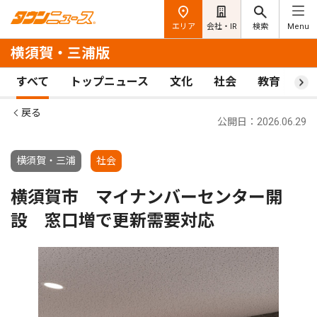
エリア
会社・IR
検索
Menu
横須賀・三浦版
すべて
トップニュース
文化
社会
教育
ス
戻る
公開日：2026.06.29
横須賀・三浦
社会
横須賀市 マイナンバーセンター開
設 窓口増で更新需要対応