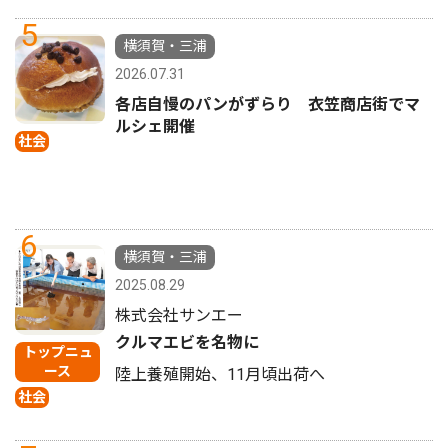
5
横須賀・三浦
2026.07.31
各店自慢のパンがずらり 衣笠商店街でマ
ルシェ開催
社会
6
横須賀・三浦
2025.08.29
株式会社サンエー
クルマエビを名物に
トップニュ
ース
陸上養殖開始、11月頃出荷へ
社会