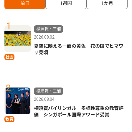
前日
1週間
1か月
1
横須賀・三浦
2026.08.02
夏空に映える一面の黄色 花の国でヒマワ
リ見頃
社会
2
横須賀・三浦
2026.08.04
横須賀バイリンガル 多様性尊重の教育評
価 シンガポール国際アワード受賞
教育