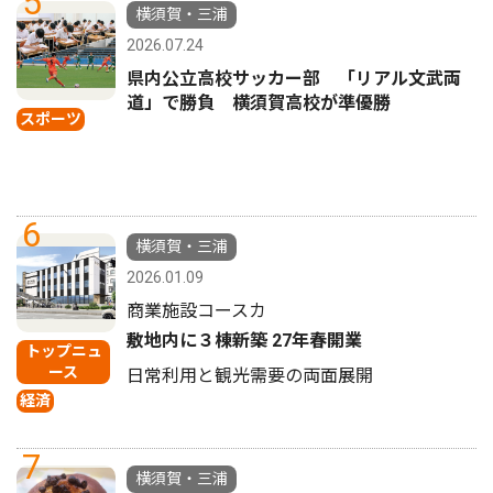
5
横須賀・三浦
2026.07.24
県内公立高校サッカー部 「リアル文武両
道」で勝負 横須賀高校が準優勝
スポーツ
6
横須賀・三浦
2026.01.09
商業施設コースカ
敷地内に３棟新築 27年春開業
トップニュ
ース
日常利用と観光需要の両面展開
経済
7
横須賀・三浦