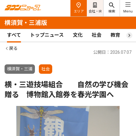
エリア
会社・IR
検索
Menu
横須賀・三浦版
すべて
トップニュース
文化
社会
教育
ス
戻る
公開日：2026.07.07
横須賀・三浦
社会
横・三遊技場組合 自然の学び機会
贈る 博物館入館券を春光学園へ