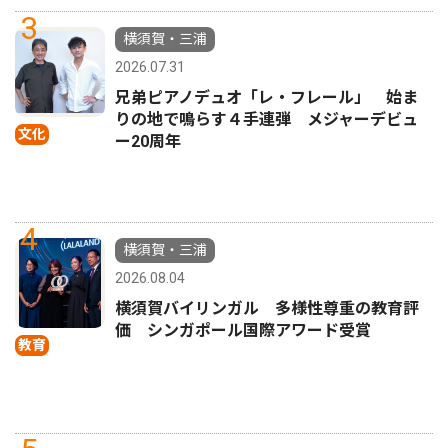
3
横須賀・三浦
2026.07.31
兄弟ピアノデュオ「レ・フレール」 始ま
りの地で鳴らす４手連弾 メジャーデビュ
文化
ー20周年
4
横須賀・三浦
2026.08.04
横須賀バイリンガル 多様性尊重の教育評
価 シンガポール国際アワード受賞
教育