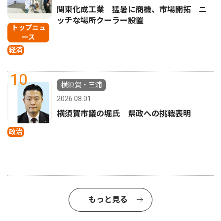
関東化成工業 猛暑に商機、市場開拓 ニ
ッチな場所クーラー設置
トップニュ
ース
経済
10
横須賀・三浦
2026.08.01
横須賀市議の堀氏 県政への挑戦表明
政治
もっと見る