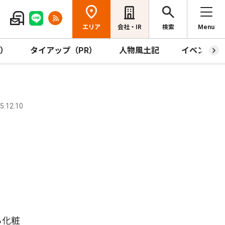
エリア
会社・IR
検索
Menu
R）
タイアップ（PR）
人物風土記
イベント
.12.10
ら化粧