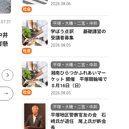
2026.08.06
スポーツ
トップニュース
政治
社会
.07.31
平塚・大磯・二宮・中井
2026.07.31
平塚・大磯
平塚・大磯・二宮・中井
学ぼう点訳 基礎講習の
中井
金目中・花待さん土沢中・荻
中郡（大
受講者募集
害懸
野さん 全国・関東で活躍誓
挙 現職
2026.08.05
社会
う 1500ｍと100ｍに出場
投開票は
平塚・大磯・二宮・中井
湘南ひらつかふれあいマー
ケット 開催 平塚競輪場で
８月16日（日）
社会
2026.08.05
平塚・大磯・二宮・中井
平塚地区警察官友の会 石
崎氏が退任 尾上氏が新会
長