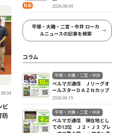
社会
2026.08.04
平塚・大磯・二宮・中井 ローカ
ルニュースの記事を検索
コラム
平塚・大磯・二宮・中井
ベルマガ通信 Ｊリーグオ
ールスターＤＡＺＮカップ
.08.04
2026.06.19
ンビ
平塚・大磯・二宮・中井
害防
ベルマガ通信 現在地とし
ての12位 Ｊ２・Ｊ３ プレ