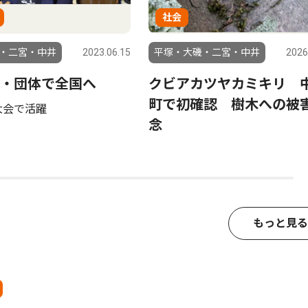
社会
・二宮・中井
2023.06.15
平塚・大磯・二宮・中井
2026
・団体で全国へ
クビアカツヤカミキリ 
町で初確認 樹木への被
大会で活躍
念
もっと見る