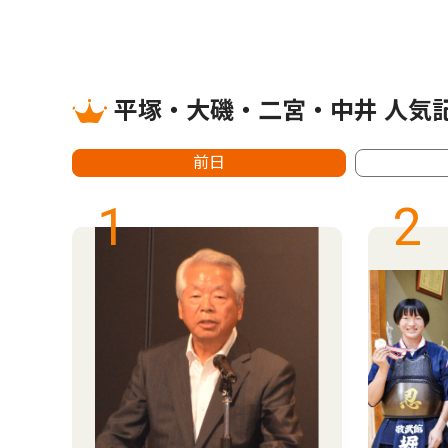
平塚・大磯・二宮・中井 人気
前日
1
2