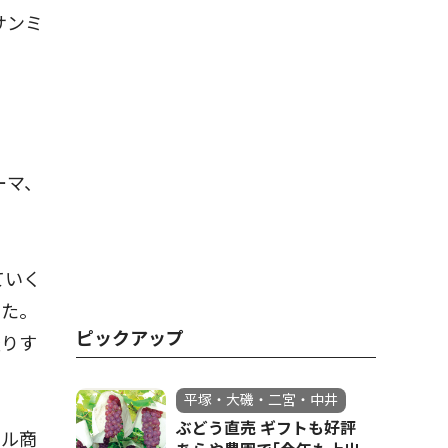
サンミ
ーマ、
ていく
した。
ピックアップ
盛りす
平塚・大磯・二宮・中井
ぶどう直売 ギフトも好評
ナル商