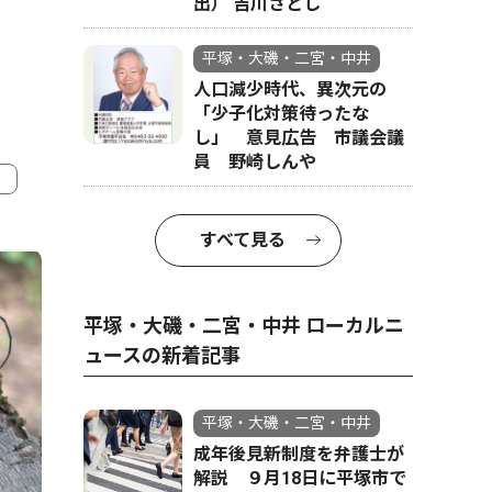
出） 吉川さとし
平塚・大磯・二宮・中井
人口減少時代、異次元の
「少子化対策待ったな
し」 意見広告 市議会議
員 野崎しんや
4
5
すべて見る
平塚・大磯・二宮・中井 ローカルニ
ュースの新着記事
平塚・大磯・二宮・中井
成年後見新制度を弁護士が
解説 ９月18日に平塚市で