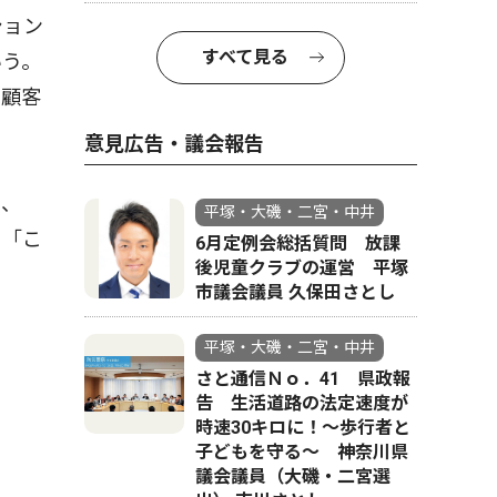
ション
すべて見る
いう。
、顧客
意見広告・議会報告
き、
平塚・大磯・二宮・中井
に「こ
6月定例会総括質問 放課
後児童クラブの運営 平塚
市議会議員 久保田さとし
平塚・大磯・二宮・中井
さと通信Ｎｏ．41 県政報
告 生活道路の法定速度が
時速30キロに！〜歩行者と
子どもを守る〜 神奈川県
議会議員（大磯・二宮選