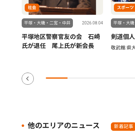
社会
スポーツ
6.08.05
平塚・大磯・二宮・中井
2026.08.04
平塚・大磯
ーケ
平塚地区警察官友の会 石崎
剣道個人
で８月
氏が退任 尾上氏が新会長
敬武館 県
他のエリアのニュース
新着記事