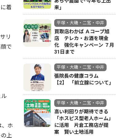
あらや農園で｢今年も上出
」に着
来｣
平塚・大磯・二宮・中井
買取店わかば Ａコープ旭
サリ
店 テレカ・お酒を現金
化 強化キャンペーン ７月
笑顔で
31日まで
平塚・大磯・二宮・中井
張院長の健康コラム
【2】 ｢前立腺について｣
ェル
平塚・大磯・二宮・中井
高い利回りが期待できる
「ホスピス型老人ホーム」
は、ホ
に活用 片倉工務店が提
案 賢い土地活用
キの上