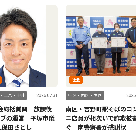
社会
・二宮・中井
2026.07.31
中区・西区・南区
2026
会総括質問 放課後
南区・吉野町駅そばのコ
ブの運営 平塚市議
ニ店員が相次いで詐欺被
久保田さとし
ぐ 南警察署が感謝状