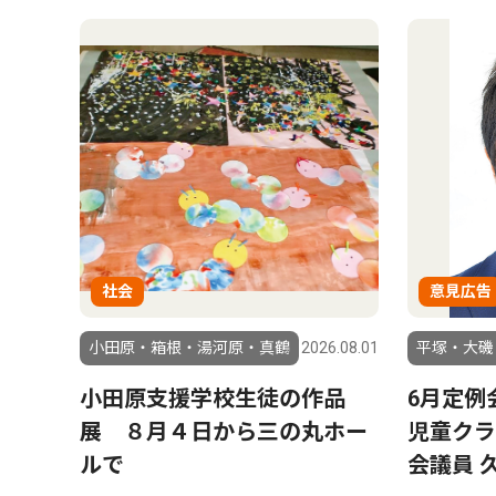
社会
意見広告
小田原・箱根・湯河原・真鶴
2026.08.01
平塚・大磯
小田原支援学校生徒の作品
6月定例
展 ８月４日から三の丸ホー
児童クラ
ルで
会議員 