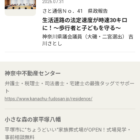
2026.07.31
さと通信Ｎｏ．41 県政報告
生活道路の法定速度が時速30キロ
に！〜歩行者と子どもを守る〜
神奈川県議会議員（大磯・二宮選出） 吉
川さとし
神奈中不動産センター
弁護士・税理士・司法書士・宅建士の最強タッグでサポー
ト
https://www.kanachu-fudosan.jp/residence/
小さな森の家平塚八幡
平塚市に”ちょうどいい”家族葬式場がOPEN！式場見学・
事前相談無料