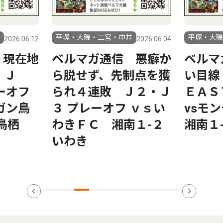
平塚・大磯・二宮・中井
平塚・大磯
2026.06.12
2026.06.04
 現在地
ベルマガ通信 悪癖か
ベルマ
 Ｊ
ら脱せず、先制点を獲
い目
ーオフ
られ４連敗 Ｊ２・Ｊ
ＥＡＳ
ガン鳥
３ プレーオフ ｖｓい
vsモ
鳥栖
わきＦＣ 湘南１-２
湘南１
いわき