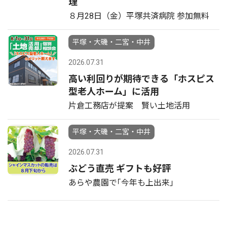
理
８月28日（金）平塚共済病院 参加無料
平塚・大磯・二宮・中井
2026.07.31
高い利回りが期待できる「ホスピス
型老人ホーム」に活用
片倉工務店が提案 賢い土地活用
平塚・大磯・二宮・中井
2026.07.31
ぶどう直売 ギフトも好評
あらや農園で｢今年も上出来｣