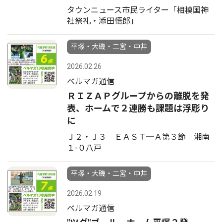
タウンニュース市民ライター「相模国神
社祭礼・添田悟郎」
平塚・大磯・二宮・中井
2026.02.26
ベルマガ通信
ＲＩＺＡＰグループからの離脱を発
表、ホームで２連勝も課題は浮彫り
に
Ｊ２・Ｊ３ ＥＡＳＴ─Ａ第３節 湘南
１-０八戸
平塚・大磯・二宮・中井
2026.02.19
ベルマガ通信