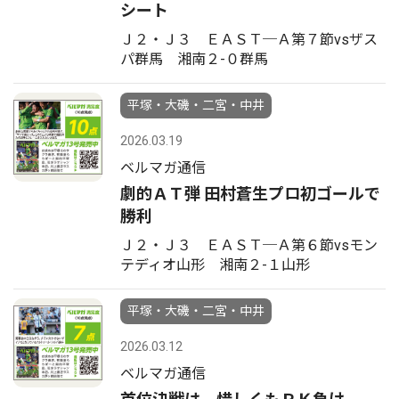
シート
Ｊ２・Ｊ３ ＥＡＳＴ─Ａ第７節vsザス
パ群馬 湘南２-０群馬
平塚・大磯・二宮・中井
2026.03.19
ベルマガ通信
劇的ＡＴ弾 田村蒼生プロ初ゴールで
勝利
Ｊ２・Ｊ３ ＥＡＳＴ─Ａ第６節vsモン
テディオ山形 湘南２-１山形
平塚・大磯・二宮・中井
2026.03.12
ベルマガ通信