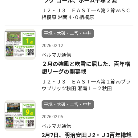
"ツグ"ゴール、ホーム平塚２発
Ｊ２・Ｊ３ ＥＡＳＴ─Ａ第２節vsＳＣ
相模原 湘南４-０相模原
平塚・大磯・二宮・中井
2026.02.12
ベルマガ通信
２月の強風と吹雪に屈した、百年構
想リーグの開幕戦
Ｊ２・Ｊ３ ＥＡＳＴ─Ａ第１節vsブラ
ウブリッツ秋田 湘南１－２秋田
平塚・大磯・二宮・中井
2026.02.05
ベルマガ通信
2月7日、明治安田Ｊ2・Ｊ3百年構想