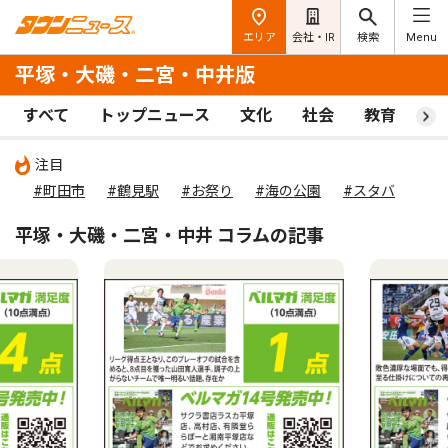
エリア
会社・IR
検索
Menu
平塚・大磯・二宮・中井版
すべて
トップニュース
文化
社会
教育
ス
注目
#町田市
#鶴見駅
#お祭り
#海の公園
#スタバ
平塚・大磯・二宮・中井 コラムの記事