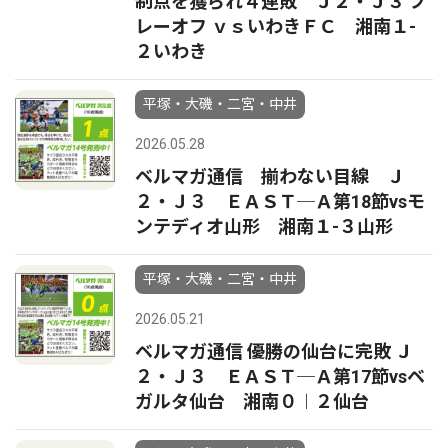
制点を獲られ４連敗 Ｊ２・Ｊ３ プ
レーオフ ｖｓいわきＦＣ 湘南１-
２いわき
平塚・大磯・二宮・中井
2026.05.28
ベルマガ通信 揃わない目線 Ｊ
２・Ｊ３ ＥＡＳＴ─Ａ第18節vsモ
ンテディオ山形 湘南１-３山形
平塚・大磯・二宮・中井
2026.05.21
ベルマガ通信 優勝の仙台に完敗 Ｊ
２・Ｊ３ ＥＡＳＴ─Ａ第17節vsベ
ガルタ仙台 湘南０︱２仙台