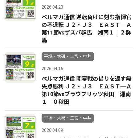
2026.04.23
ベルマガ通信 逆転負けに刻む指揮官
の不退転 Ｊ２・Ｊ３ ＥＡＳＴ─Ａ
第11節vsザスパ群馬 湘南１︱２群
馬
平塚・大磯・二宮・中井
2026.04.16
ベルマガ通信 開幕戦の借りを返す無
失点勝利 Ｊ２・Ｊ３ ＥＡＳＴ─Ａ
第10節vsブラウブリッツ秋田 湘南
１︱０秋田
平塚・大磯・二宮・中井
2026.04.09