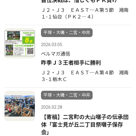
首位決戦は、惜しくもＰＫ負け
Ｊ２・Ｊ３ ＥＡＳＴ─Ａ第５節 湘南
１-１仙台（ＰＫ２―４）
平塚・大磯・二宮・中井
2026.03.05
ベルマガ通信
昨季Ｊ３王者相手に勝利
Ｊ２・Ｊ３ ＥＡＳＴ─Ａ第４節 湘南
３-１栃木Ｃ
平塚・大磯・二宮・中井
2026.02.28
【寄稿】二宮町の大山囃子の伝承団
体「富士見が丘二丁目祭囃子保存
会」