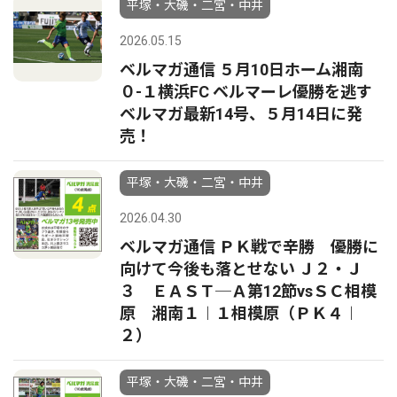
平塚・大磯・二宮・中井
2026.05.15
ベルマガ通信 ５月10日ホーム湘南
０-１横浜FC ベルマーレ優勝を逃す
ベルマガ最新14号、５月14日に発
売！
平塚・大磯・二宮・中井
2026.04.30
ベルマガ通信 ＰＫ戦で辛勝 優勝に
向けて今後も落とせない Ｊ２・Ｊ
３ ＥＡＳＴ─Ａ第12節vsＳＣ相模
原 湘南１︱１相模原（ＰＫ４︱
２）
平塚・大磯・二宮・中井