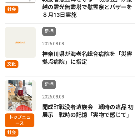
越の霊光無盡塔で慰霊祭とバザーを
社会
８月13日実施
足柄
2026.08.08
神奈川県が海老名総合病院を「災害
拠点病院」に指定
文化
足柄
2026.08.08
開成町戦没者遺族会 戦時の遺品 初
展示 戦時の記憶「実物で感じて」
トップニュ
ース
社会