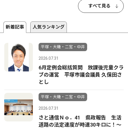
すべて見る
新着記事
人気ランキング
平塚・大磯・二宮・中井
2026.07.31
6月定例会総括質問 放課後児童クラ
ブの運営 平塚市議会議員 久保田さ
とし
平塚・大磯・二宮・中井
2026.07.31
さと通信Ｎｏ．41 県政報告 生活
道路の法定速度が時速30キロに！〜