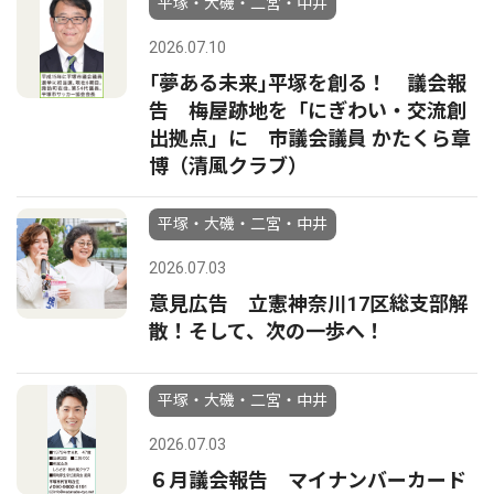
平塚・大磯・二宮・中井
2026.07.10
｢夢ある未来｣平塚を創る！ 議会報
告 梅屋跡地を「にぎわい・交流創
出拠点」に 市議会議員 かたくら章
博（清風クラブ）
平塚・大磯・二宮・中井
2026.07.03
意見広告 立憲神奈川17区総支部解
散！そして、次の一歩へ！
平塚・大磯・二宮・中井
2026.07.03
６月議会報告 マイナンバーカード