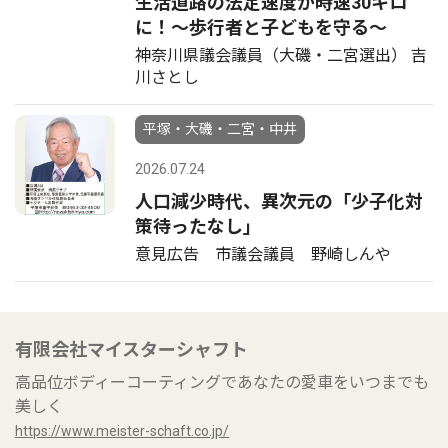
生活道路の法定速度が時速30キロ
に！〜歩行者と子どもを守る〜
神奈川県議会議員（大磯・二宮選出） 吉
川さとし
平塚・大磯・二宮・中井
2026.07.24
人口減少時代、異次元の「少子化対
策待ったなし」
意見広告 市議会議員 野崎しんや
有限会社マイスターシャフト
高品位ボディーコーティングであなたの愛車をいつまでも
美しく
https://www.meister-schaft.co.jp/