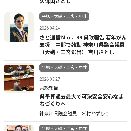
久保田さとし
平塚・大磯・二宮・中井
2026.04.24
さと通信Ｎｏ．38 県政報告 若年がん
支援 中郡で始動 神奈川県議会議員
（大磯・二宮選出） 吉川さとし
平塚・大磯・二宮・中井
2026.03.27
県政報告
県予算過去最大で可決安全安心なま
ちづくりへ
神奈川県議会議員 米村かずひこ
平塚・大磯・二宮・中井