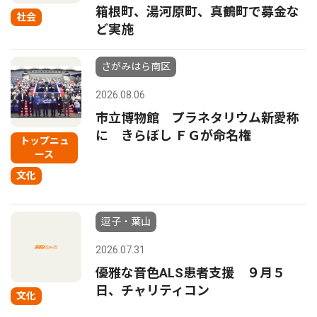
箱根町、湯河原町、真鶴町で募金な
社会
ど実施
さがみはら南区
2026.08.06
市立博物館 プラネタリウム新愛称
に きらぼし ＦＧが命名権
トップニュ
ース
文化
逗子・葉山
2026.07.31
優雅な音色ALS患者支援 ９月５
日、チャリティコン
文化