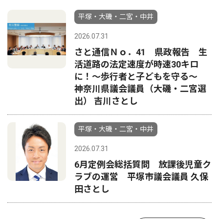
平塚・大磯・二宮・中井
2026.07.31
さと通信Ｎｏ．41 県政報告 生
活道路の法定速度が時速30キロ
に！〜歩行者と子どもを守る〜
神奈川県議会議員（大磯・二宮選
出） 吉川さとし
平塚・大磯・二宮・中井
2026.07.31
6月定例会総括質問 放課後児童ク
ラブの運営 平塚市議会議員 久保
田さとし