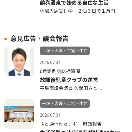
鶴巻温泉で始める自由な生活
体験入居受付中 ２泊３日で１万円
意見広告・議会報告
平塚・大磯・二宮・中井
2026.07.31
6月定例会総括質問
放課後児童クラブの運営
平塚市議会議員 久保田さとし
平塚・大磯・二宮・中井
2026.07.31
さと通信Ｎｏ．41 県政報告