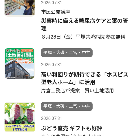
2026.07.31
市民公開講座
災害時に備える糖尿病ケアと薬の管
理
８月28日（金）平塚共済病院 参加無料
平塚・大磯・二宮・中井
2026.07.31
高い利回りが期待できる「ホスピス
型老人ホーム」に活用
片倉工務店が提案 賢い土地活用
平塚・大磯・二宮・中井
2026.07.31
ぶどう直売 ギフトも好評