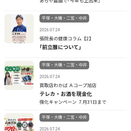
あらや農園で｢今年も上出来｣
平塚・大磯・二宮・中井
2026.07.24
張院長の健康コラム【2】
｢前立腺について｣
平塚・大磯・二宮・中井
2026.07.24
買取店わかば Ａコープ旭店
テレカ・お酒を現金化
強化キャンペーン ７月31日まで
平塚・大磯・二宮・中井
2026.07.24