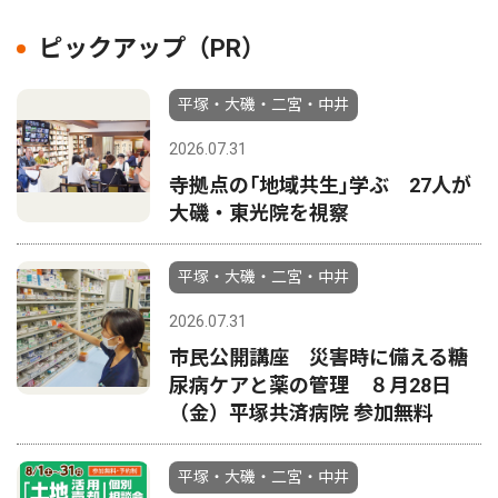
ピックアップ（PR）
平塚・大磯・二宮・中井
2026.07.31
寺拠点の｢地域共生｣学ぶ 27人が
大磯・東光院を視察
平塚・大磯・二宮・中井
2026.07.31
市民公開講座 災害時に備える糖
尿病ケアと薬の管理 ８月28日
（金）平塚共済病院 参加無料
平塚・大磯・二宮・中井