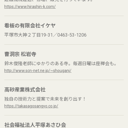
https://www.hirashin-k.com/
看板の有限会社イケヤ
平塚市大神２丁目19-31／0463-53-1206
曹洞宗 松岩寺
鈴木俊隆老師にゆかりのある寺。毎週日曜は座禅会も。
http://www.scn-net.ne.jp/~shouganj/
高砂産業株式会社
独自の技術力と提案で未来を創り出す！
https://takasagosangyo.co.jp/
社会福祉法人平塚あさひ会