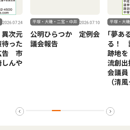
平塚・大磯・二宮・中井
平塚・大磯
2026.07.24
2026.07.10
、異次元
公明ひらつか 定例会
｢夢あ
策待った
議会報告
る！ 
広告 市
跡地を
崎しんや
流創出
会議員
（清風