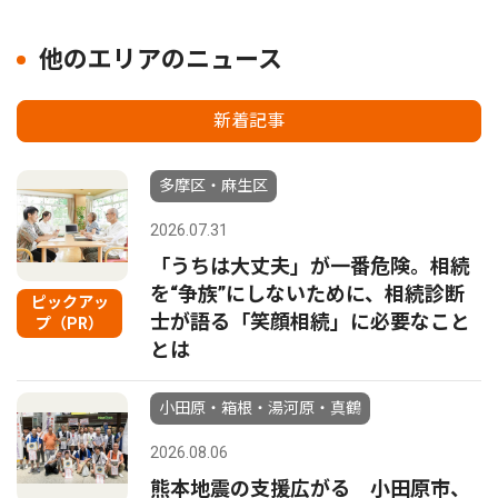
他のエリアのニュース
新着記事
多摩区・麻生区
2026.07.31
「うちは大丈夫」が一番危険。相続
を“争族”にしないために、相続診断
ピックアッ
士が語る「笑顔相続」に必要なこと
プ（PR）
とは
小田原・箱根・湯河原・真鶴
2026.08.06
熊本地震の支援広がる 小田原市、