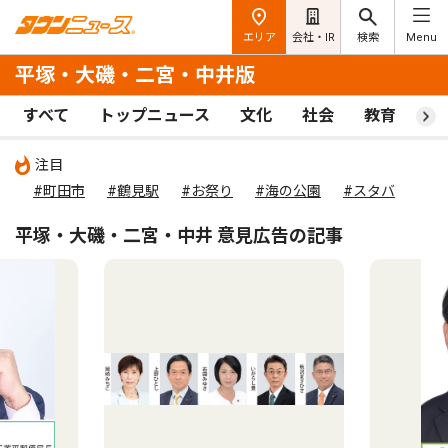
エリア
会社・IR
検索
Menu
平塚・大磯・二宮・中井版
すべて
トップニュース
文化
社会
教育
ス
注目
#町田市
#鶴見駅
#お祭り
#海の公園
#スタバ
平塚・大磯・二宮・中井 意見広告の記事