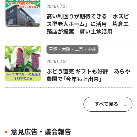
2026.07.31
高い利回りが期待できる「ホスピ
ス型老人ホーム」に活用 片倉工
務店が提案 賢い土地活用
平塚・大磯・二宮・中井
2026.07.31
ぶどう直売 ギフトも好評 あらや
農園で｢今年も上出来｣
すべて見る
意見広告・議会報告