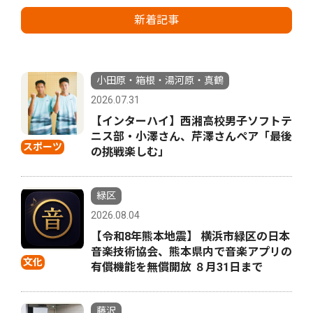
新着記事
小田原・箱根・湯河原・真鶴
2026.07.31
【インターハイ】西湘高校男子ソフトテ
ニス部・小澤さん、芹澤さんペア「最後
スポーツ
の挑戦楽しむ」
緑区
2026.08.04
【令和8年熊本地震】 横浜市緑区の日本
音楽技術協会、熊本県内で音楽アプリの
文化
有償機能を無償開放 ８月31日まで
藤沢