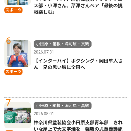
ス部・小澤さん、芹澤さんペア「最後の挑
スポーツ
戦楽しむ」
6
小田原・箱根・湯河原・真鶴
2026.07.31
【インターハイ】ボクシング・岡田隼人さ
ん 兄の思い胸に全国へ
スポーツ
7
小田原・箱根・湯河原・真鶴
2026.08.01
神奈川県塗装協会小田原支部青年部 きれ
いな屋上で大文字焼を 強羅の児童養護施