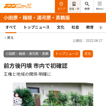
エリア
会社・IR
検索
Menu
小田原・箱根・湯河原・真鶴版
すべて
トップニュース
文化
社会
教育
ス
戻る
公開日：2022.08.27
小田原・箱根・湯河原・真鶴
トップニュース
文化
前方後円墳 市内で初確認
王権と地域の関係 明確に