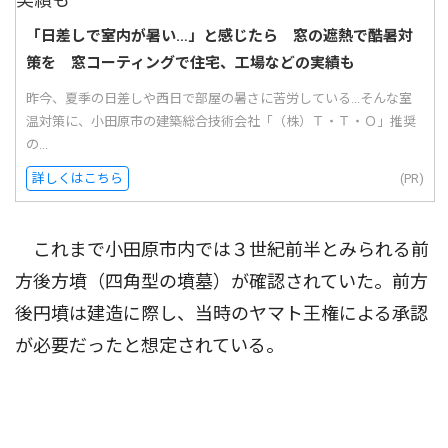
「日差しで室内が暑い…」と感じたら 窓の遮熱で酷暑対
策を 窓コーティングで住宅、工場などの実績も
昨今、夏季の日差しや西日で部屋の暑さに苦労している...そんな室
温対策に、小田原市の建築総合技術会社「（株）Ｔ・Ｔ・Ｏ」推奨
の...
詳しくはこちら
(PR)
これまで小田原市内では３世紀前半とみられる前
方後方墳（四角型の墳墓）が確認されていた。前方
後円墳は建造に際し、当時のヤマト王権による承認
が必要だったと想定されている。