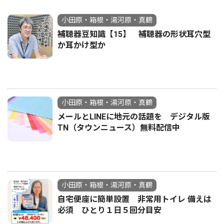
小田原・箱根・湯河原・真鶴
補聴器豆知識【15】 補聴器の形状耳穴型
か耳かけ型か
小田原・箱根・湯河原・真鶴
メールとLINEに地元の話題を デジタル版
TN（タウンニュース）無料配信中
小田原・箱根・湯河原・真鶴
自宅便座に簡単設置 非常用トイレ 備えは
必須 ひとり１日５回分目安