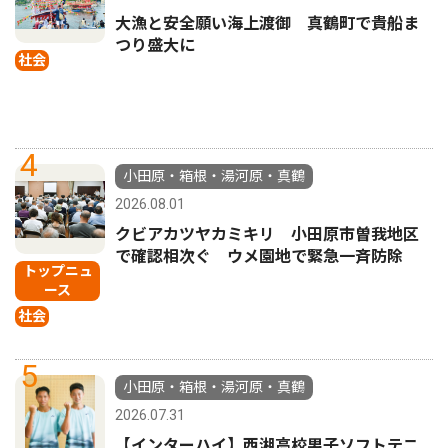
大漁と安全願い海上渡御 真鶴町で貴船ま
つり盛大に
社会
4
小田原・箱根・湯河原・真鶴
2026.08.01
クビアカツヤカミキリ 小田原市曽我地区
で確認相次ぐ ウメ園地で緊急一斉防除
トップニュ
ース
社会
5
小田原・箱根・湯河原・真鶴
2026.07.31
【インターハイ】西湘高校男子ソフトテニ