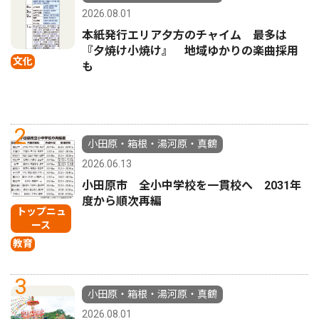
2026.08.01
本紙発行エリア夕方のチャイム 最多は
『夕焼け小焼け』 地域ゆかりの楽曲採用
文化
も
2
小田原・箱根・湯河原・真鶴
2026.06.13
小田原市 全小中学校を一貫校へ 2031年
度から順次再編
トップニュ
ース
教育
3
小田原・箱根・湯河原・真鶴
2026.08.01