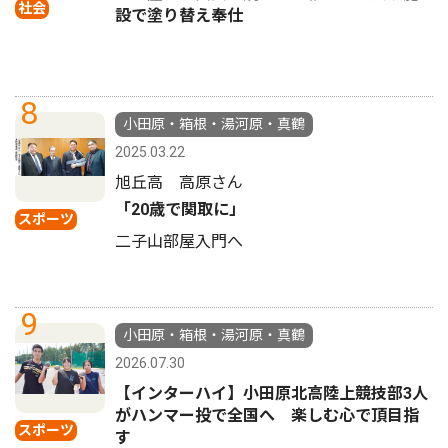
社会
設で塗り替え奉仕
8
小田原・箱根・湯河原・真鶴
2025.03.22
旭丘高 高原さん
「20歳で関取に」
スポーツ
二子山部屋入門へ
9
小田原・箱根・湯河原・真鶴
2026.07.30
【インターハイ】小田原北高陸上競技部3人
がハンマー投で全国へ 楽しむ心で頂目指
スポーツ
す