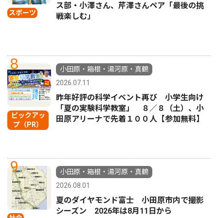
ス部・小澤さん、芹澤さんペア「最後の挑
スポーツ
戦楽しむ」
8
小田原・箱根・湯河原・真鶴
2026.07.11
昨年好評の科学イベント再び 小学生向け
「夏の実験科学教室」 ８／８（土）、小
ピックアッ
田原アリーナで先着１００人【参加無料】
プ（PR）
9
小田原・箱根・湯河原・真鶴
2026.08.01
夏のダイヤモンド富士 小田原市内で撮影
シーズン 2026年は8月11日から
社会