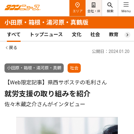
エリア
会社・IR
検索
Menu
小田原・箱根・湯河原・真鶴版
すべて
トップニュース
文化
社会
教育
ス
戻る
公開日：2024.01.20
小田原・箱根・湯河原・真鶴
社会
【Web限定記事】県西サポステの毛利さん
就労支援の取り組みを紹介
佐々木蔵之介さんがインタビュー