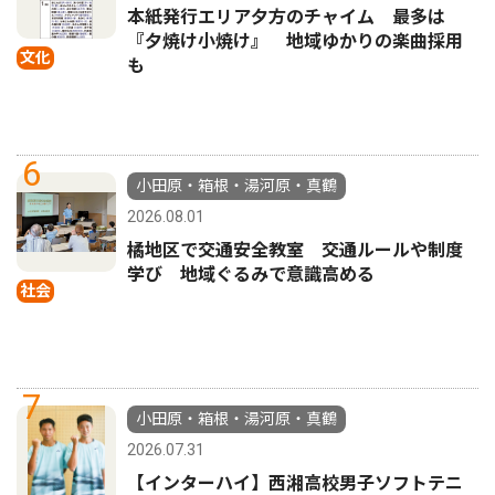
本紙発行エリア夕方のチャイム 最多は
『夕焼け小焼け』 地域ゆかりの楽曲採用
文化
も
6
小田原・箱根・湯河原・真鶴
2026.08.01
橘地区で交通安全教室 交通ルールや制度
学び 地域ぐるみで意識高める
社会
7
小田原・箱根・湯河原・真鶴
2026.07.31
【インターハイ】西湘高校男子ソフトテニ