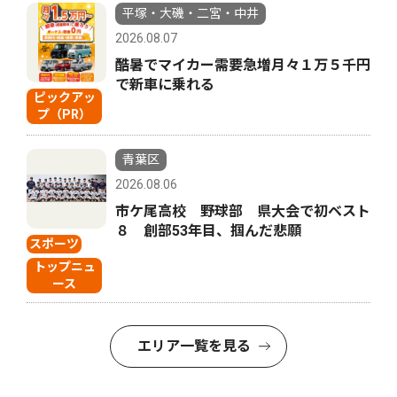
平塚・大磯・二宮・中井
2026.08.07
酷暑でマイカー需要急増月々１万５千円
で新車に乗れる
ピックアッ
プ（PR）
青葉区
2026.08.06
市ケ尾高校 野球部 県大会で初ベスト
８ 創部53年目、掴んだ悲願
スポーツ
トップニュ
ース
エリア一覧を見る