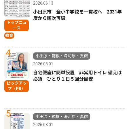
2026.06.13
小田原市 全小中学校を一貫校へ 2031年
度から順次再編
トップニュ
ース
教育
4
小田原・箱根・湯河原・真鶴
2026.08.01
自宅便座に簡単設置 非常用トイレ 備えは
必須 ひとり１日５回分目安
ピックアッ
プ（PR）
5
小田原・箱根・湯河原・真鶴
2026.08.01