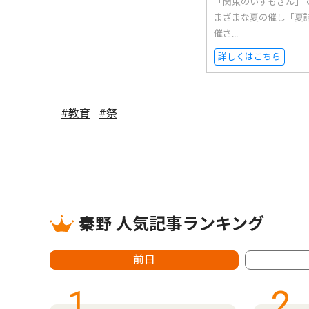
「関東のいずもさん」
まざまな夏の催し「夏
催さ...
詳しくはこちら
#教育
#祭
秦野 人気記事ランキング
前日
1
2