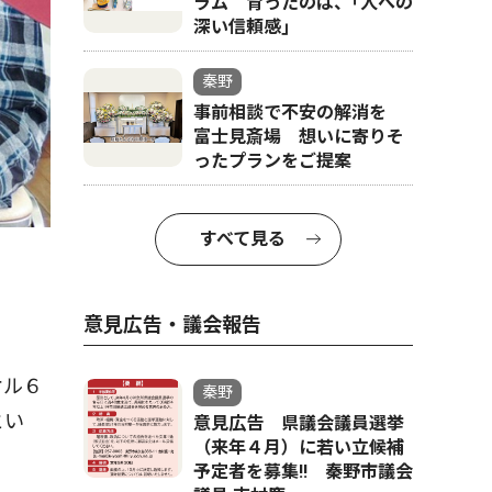
ラム 育ったのは、｢人への
深い信頼感｣
秦野
事前相談で不安の解消を
富士見斎場 想いに寄りそ
ったプランをご提案
すべて見る
意見広告・議会報告
オル６
秦野
とい
意見広告 県議会議員選挙
（来年４月）に若い立候補
予定者を募集‼ 秦野市議会