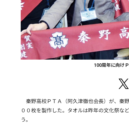
100周年に向け
秦野高校ＰＴＡ（阿久津徹也会長）が、秦野
００枚を製作した。タオルは昨年の文化祭な
う。