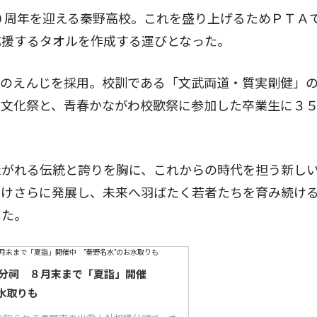
０周年を迎える秦野高校。これを盛り上げるためＰＴＡ
応援するタオルを作成する運びとなった。
のえんじを採用。校訓である「文武両道・質実剛健」
は文化祭と、青春かながわ校歌祭に参加した卒業生に３
がれる伝統と誇りを胸に、これからの時代を担う新し
向けさらに発展し、未来へ羽ばたく若者たちを育み続け
した。
分祠 ８月末まで「夏詣」開催
水取りも