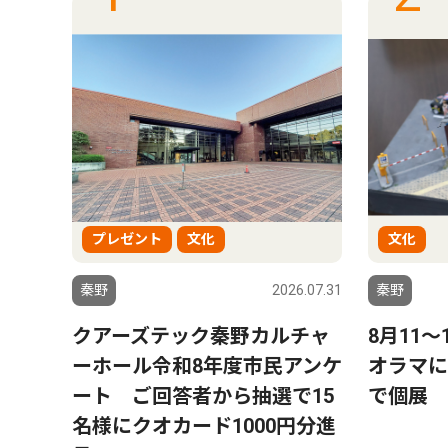
プレゼント
文化
文化
6.08.01
秦野
2026.07.31
秦野
ー」
クアーズテック秦野カルチャ
8月11
トにパ
ーホール令和8年度市民アンケ
オラマに
プ数
ート ご回答者から抽選で15
で個展
名様にクオカード1000円分進