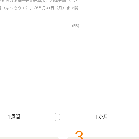
で知られる秦野市の出雲大社相模分祠で、さ
詣（なつもうで）」が８月31日（月）まで開
(PR)
1週間
1か月
3