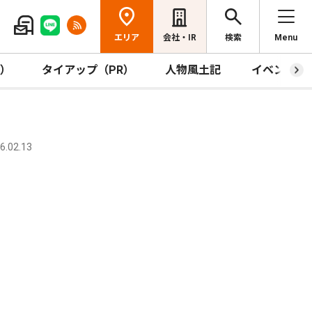
エリア
会社・IR
検索
Menu
R）
タイアップ（PR）
人物風土記
イベント
.02.13