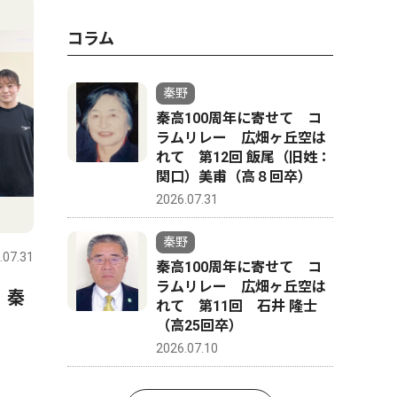
コラム
秦野
秦高100周年に寄せて コ
ラムリレー 広畑ヶ丘空は
れて 第12回 飯尾（旧姓：
関口）美甫（高８回卒）
2026.07.31
スポーツ
文化
秦野
.07.31
秦野
2026.07.31
秦野
秦高100周年に寄せて コ
ラムリレー 広畑ヶ丘空は
 秦
延長戦制しコメッツ優勝 な
秦野市戸
れて 第11回 石井 隆士
かしん旗争奪野球大会
さんが、
（高25回卒）
経験生か
2026.07.10
ク「The 