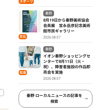
スポーツ
秦野
8月19日から秦野美術協会
会員展 宮永岳彦記念美術
館市民ギャラリー
文化
2026.08.07
秦野
イオン秦野ショッピングセ
ンターで8月11日（火・
祝）、障害者施設の作品即
売会を実施
社会
2026.08.07
秦野 ローカルニュースの記事を
検索
4
5