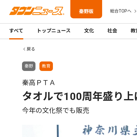
秦野版
総合TOPへ
すべて
トップニュース
文化
社会
教
戻る
秦野
教育
秦高ＰＴＡ
タオルで100周年盛り上
今年の文化祭でも販売