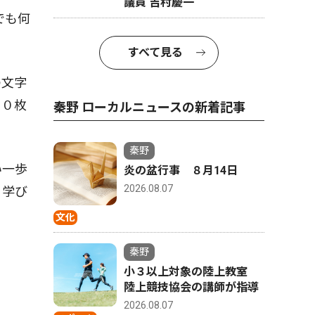
議員 吉村慶一
でも何
すべて見る
の文字
５０枚
秦野 ローカルニュースの新着記事
秦野
い一歩
炎の盆行事 ８月14日
2026.08.07
る学び
文化
秦野
小３以上対象の陸上教室
陸上競技協会の講師が指導
2026.08.07