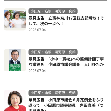
小田原・箱根・湯河原・真鶴
意見広告 立憲神奈川17区総支部解散！そ
して、次の一歩へ！
2026.07.04
小田原・箱根・湯河原・真鶴
意見広告 ｢小中一貫校｣への整備計画丁寧
な議論を 小田原市議会議員 大川ゆたか
2026.07.04
小田原・箱根・湯河原・真鶴
意見広告 小田原市議会６月定例会をふり
返って 小田原市議会議員 角田真美（つ
のだまみ）