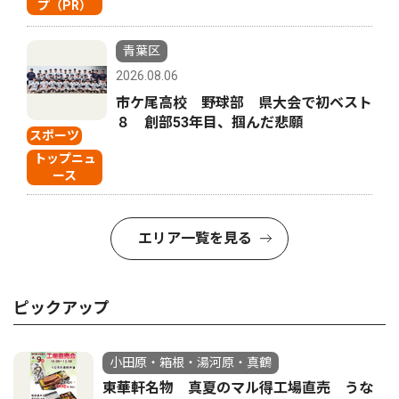
プ（PR）
青葉区
2026.08.06
市ケ尾高校 野球部 県大会で初ベスト
８ 創部53年目、掴んだ悲願
スポーツ
トップニュ
ース
エリア一覧を見る
ピックアップ
小田原・箱根・湯河原・真鶴
東華軒名物 真夏のマル得工場直売 うな