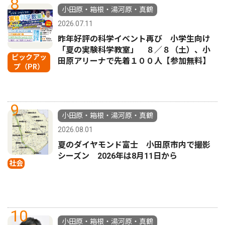
8
小田原・箱根・湯河原・真鶴
2026.07.11
昨年好評の科学イベント再び 小学生向け
「夏の実験科学教室」 ８／８（土）、小
ピックアッ
田原アリーナで先着１００人【参加無料】
プ（PR）
9
小田原・箱根・湯河原・真鶴
2026.08.01
夏のダイヤモンド富士 小田原市内で撮影
シーズン 2026年は8月11日から
社会
10
小田原・箱根・湯河原・真鶴