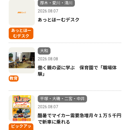
厚木・愛川・清川
2026.08.07
あっとほーむデスク
あっとほー
むデスク
大和
2026.08.08
働く親の姿に学ぶ 保育園で「職場体
験」
教育
平塚・大磯・二宮・中井
2026.08.07
酷暑でマイカー需要急増月々１万５千円
で新車に乗れる
ピックアッ