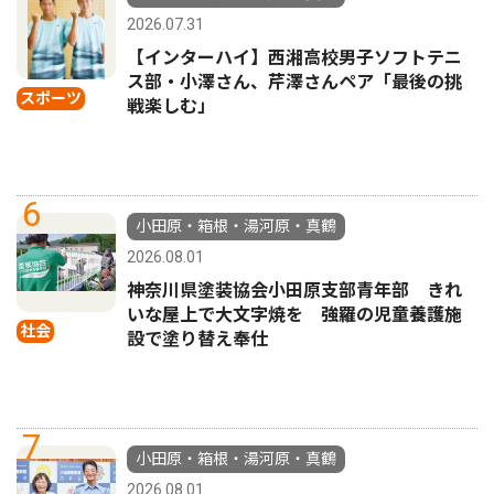
2026.07.31
【インターハイ】西湘高校男子ソフトテニ
ス部・小澤さん、芹澤さんペア「最後の挑
スポーツ
戦楽しむ」
6
小田原・箱根・湯河原・真鶴
2026.08.01
神奈川県塗装協会小田原支部青年部 きれ
いな屋上で大文字焼を 強羅の児童養護施
社会
設で塗り替え奉仕
7
小田原・箱根・湯河原・真鶴
2026.08.01