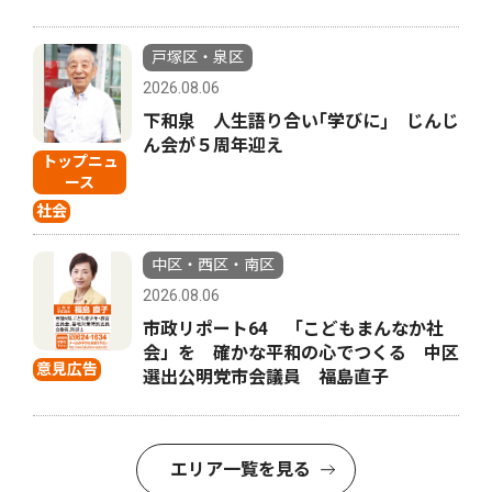
戸塚区・泉区
2026.08.06
下和泉 人生語り合い｢学びに｣ じんじ
ん会が５周年迎え
トップニュ
ース
社会
中区・西区・南区
2026.08.06
市政リポート64 「こどもまんなか社
会」を 確かな平和の心でつくる 中区
意見広告
選出公明党市会議員 福島直子
エリア一覧を見る