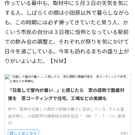
作っている最中も、取材中に５月３日の天気を気に
する人、しばらくの間は小田原以外で暮らしながら
も、この時期には必ず帰ってきていたと笑う人、か
くいう市民の自分は３日夜に恒例となっている駅前
での飲み会の調整と、それぞれが祭りを気にかけて
日々を過ごしている。今年も訪れるまちの盛り上が
りがいよいよだ。【ＮＭ】
「日差しで室内が暑い…」と感じたら 窓の遮熱で酷暑対
策を 窓コーティングで住宅、工場などの実績も
昨今、夏季の日差しや西日で部屋の暑さに苦労している...そんな室
温対策に、小田原市の建築総合技術会社「（株）Ｔ・Ｔ・Ｏ」推奨
の...
詳しくはこちら
(PR)