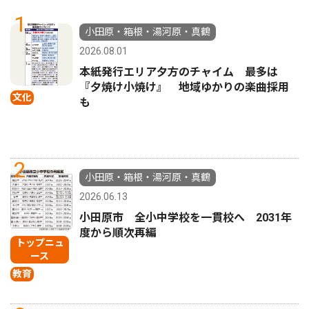
1
小田原・箱根・湯河原・真鶴
2026.08.01
本紙発行エリア夕方のチャイム 最多は
『夕焼け小焼け』 地域ゆかりの楽曲採用
文化
も
2
小田原・箱根・湯河原・真鶴
2026.06.13
小田原市 全小中学校を一貫校へ 2031年
度から順次再編
トップニュ
ース
教育