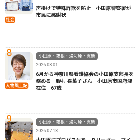
声掛けで特殊詐欺を防止 小田原警察署が
市民に感謝状
社会
8
小田原・箱根・湯河原・真鶴
2026.08.01
6月から神奈川県看護協会の小田原支部長を
務める 野村 喜葉子さん 小田原市国府津
人物風土記
在住 67歳
9
小田原・箱根・湯河原・真鶴
2026.07.18