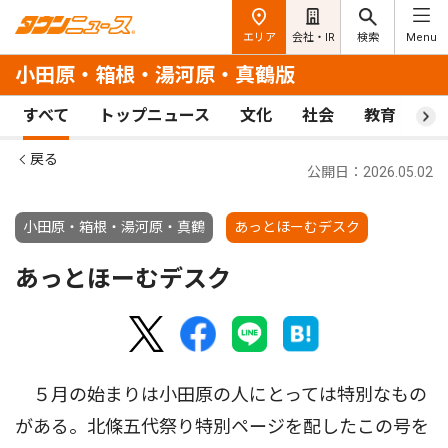
エリア
会社・IR
検索
Menu
小田原・箱根・湯河原・真鶴版
すべて
トップニュース
文化
社会
教育
ス
戻る
公開日：2026.05.02
小田原・箱根・湯河原・真鶴
あっとほーむデスク
あっとほーむデスク
５月の始まりは小田原の人にとっては特別なもの
がある。北條五代祭り特別ページを配したこの号を