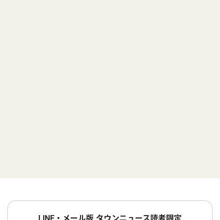
LINE・メール版 タウンニュース読者限定