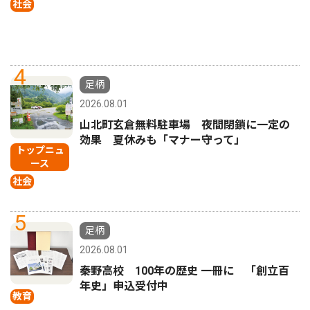
社会
4
足柄
2026.08.01
山北町玄倉無料駐車場 夜間閉鎖に一定の
効果 夏休みも「マナー守って」
トップニュ
ース
社会
5
足柄
2026.08.01
秦野高校 100年の歴史 一冊に 「創立百
年史」申込受付中
教育