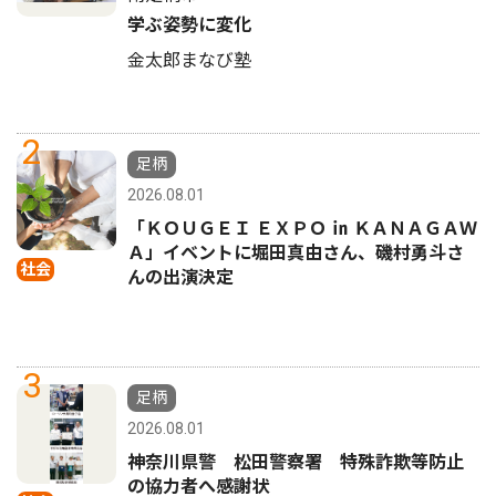
学ぶ姿勢に変化
金太郎まなび塾
2
足柄
2026.08.01
「ＫＯＵＧＥＩ ＥＸＰＯ ㏌ ＫＡＮＡＧＡＷ
Ａ」イベントに堀田真由さん、磯村勇斗さ
社会
んの出演決定
3
足柄
2026.08.01
神奈川県警 松田警察署 特殊詐欺等防止
の協力者へ感謝状