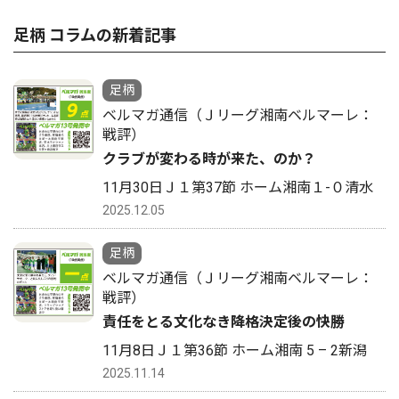
足柄 コラムの新着記事
足柄
ベルマガ通信（Ｊリーグ湘南ベルマーレ：
戦評）
クラブが変わる時が来た、のか？
11月30日Ｊ１第37節 ホーム湘南１-０清水
2025.12.05
足柄
ベルマガ通信（Ｊリーグ湘南ベルマーレ：
戦評）
責任をとる文化なき降格決定後の快勝
11月8日Ｊ１第36節 ホーム湘南 5 – 2新潟
2025.11.14