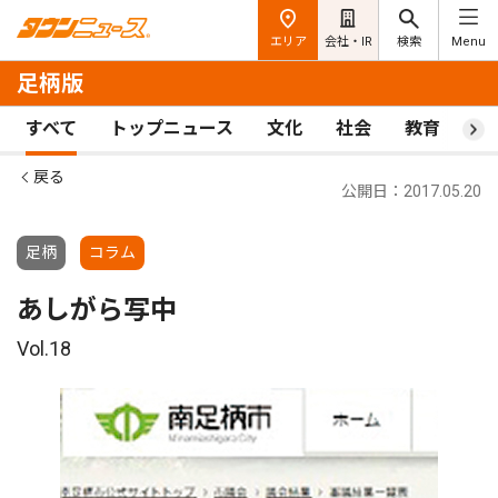
エリア
会社・IR
検索
Menu
足柄版
すべて
トップニュース
文化
社会
教育
ス
戻る
公開日：2017.05.20
足柄
コラム
あしがら写中
Vol.18