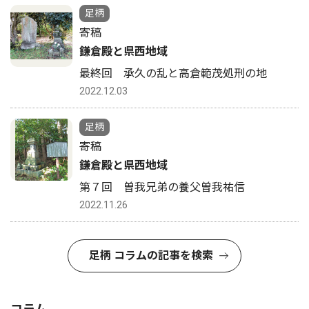
足柄
寄稿
鎌倉殿と県西地域
最終回 承久の乱と高倉範茂処刑の地
2022.12.03
足柄
寄稿
鎌倉殿と県西地域
第７回 曽我兄弟の養父曽我祐信
2022.11.26
足柄 コラムの記事を検索