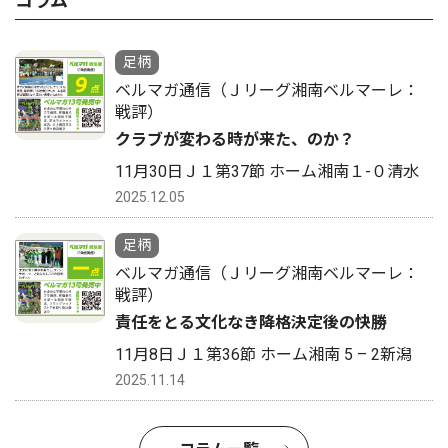
コラム
足柄
ベルマガ通信（Ｊリーグ湘南ベルマーレ：
戦評）
クラブが変わる時が来た、のか？
11月30日Ｊ１第37節 ホーム湘南１-０清水
2025.12.05
足柄
ベルマガ通信（Ｊリーグ湘南ベルマーレ：
戦評）
責任をとる文化なき降格決定後の快勝
11月8日Ｊ１第36節 ホーム湘南 5 – 2新潟
2025.11.14