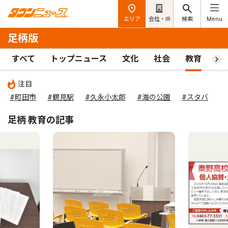
エリア
会社・IR
検索
Menu
足柄版
すべて
トップニュース
文化
社会
教育
ス
注目
#町田市
#鶴見駅
#久永小太郎
#海の公園
#スタバ
足柄 教育の記事