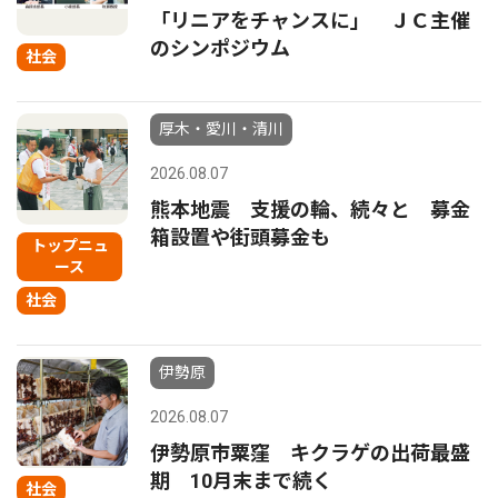
「リニアをチャンスに」 ＪＣ主催
のシンポジウム
社会
厚木・愛川・清川
2026.08.07
熊本地震 支援の輪、続々と 募金
箱設置や街頭募金も
トップニュ
ース
社会
伊勢原
2026.08.07
伊勢原市粟窪 キクラゲの出荷最盛
期 10月末まで続く
社会