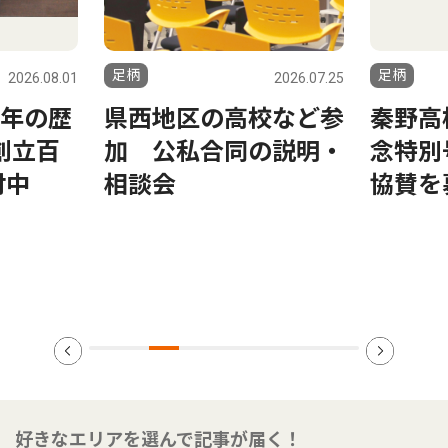
足柄
足柄
2026.08.01
2026.07.25
0年の歴
県西地区の高校など参
秦野高
創立百
加 公私合同の説明・
念特別
付中
相談会
協賛を
好きなエリアを選んで記事が届く！