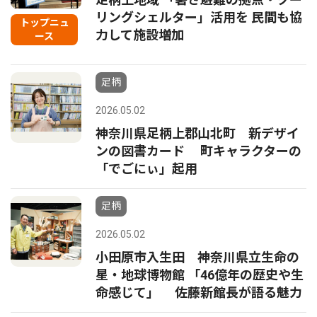
リングシェルター」活用を 民間も協
トップニュ
力して施設増加
ース
足柄
2026.05.02
神奈川県足柄上郡山北町 新デザイ
ンの図書カード 町キャラクターの
「でごにぃ」起用
足柄
2026.05.02
小田原市入生田 神奈川県立生命の
星・地球博物館 「46億年の歴史や生
命感じて」 佐藤新館長が語る魅力