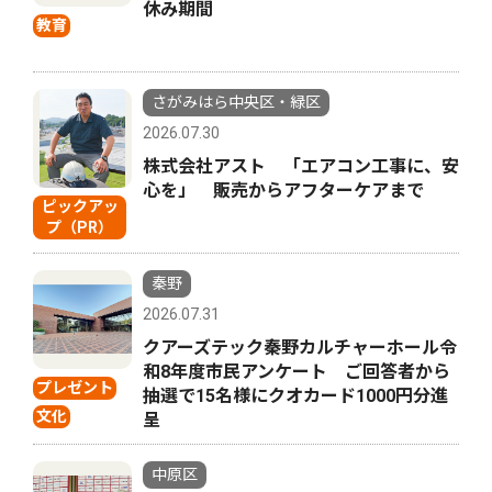
休み期間
教育
さがみはら中央区・緑区
2026.07.30
株式会社アスト 「エアコン工事に、安
心を」 販売からアフターケアまで
ピックアッ
プ（PR）
秦野
2026.07.31
クアーズテック秦野カルチャーホール令
和8年度市民アンケート ご回答者から
プレゼント
抽選で15名様にクオカード1000円分進
文化
呈
中原区