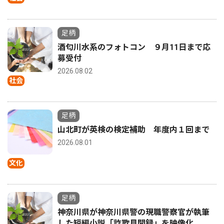
足柄
酒匂川水系のフォトコン ９月11日まで応
募受付
2026.08.02
社会
足柄
山北町が英検の検定補助 年度内１回まで
2026.08.01
文化
足柄
神奈川県が神奈川県警の現職警察官が執筆
した短編小説「詐欺見聞録」を映像化