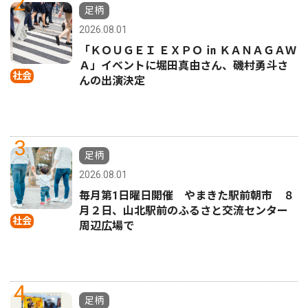
2
足柄
2026.08.01
「ＫＯＵＧＥＩ ＥＸＰＯ ㏌ ＫＡＮＡＧＡＷ
Ａ」イベントに堀田真由さん、磯村勇斗さ
社会
んの出演決定
3
足柄
2026.08.01
毎月第1日曜日開催 やまきた駅前朝市 ８
月２日、山北駅前のふるさと交流センター
社会
周辺広場で
4
足柄