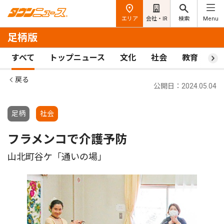
エリア
会社・IR
検索
Menu
足柄版
すべて
トップニュース
文化
社会
教育
ス
戻る
公開日：2024.05.04
足柄
社会
フラメンコで介護予防
山北町谷ケ「通いの場」