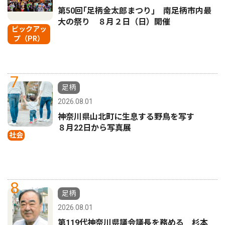
第50回｢足柄金太郎まつり｣ 南足柄市内最
大の祭り ８月２日（日）開催
ピックアッ
プ（PR）
7
足柄
2026.08.01
神奈川県山北町に生息する野鳥を写す
８月22日から写真展
社会
8
足柄
2026.08.01
第119代神奈川県議会議長を務める 杉本