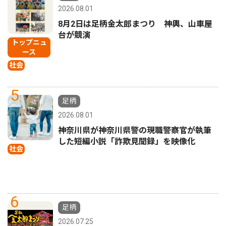
2026.08.01
8月2日は足柄金太郎まつり 神輿、山車屋
台が競演
トップニュ
ース
社会
5
足柄
2026.08.01
神奈川県が神奈川県警の現職警察官が執筆
した短編小説「詐欺見聞録」を映像化
社会
6
足柄
2026.07.25