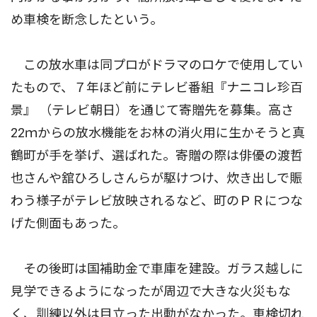
め車検を断念したという。
この放水車は同プロがドラマのロケで使用してい
たもので、７年ほど前にテレビ番組『ナニコレ珍百
景』 （テレビ朝日）を通じて寄贈先を募集。高さ
22ｍからの放水機能をお林の消火用に生かそうと真
鶴町が手を挙げ、選ばれた。寄贈の際は俳優の渡哲
也さんや舘ひろしさんらが駆けつけ、炊き出しで賑
わう様子がテレビ放映されるなど、町のＰＲにつな
げた側面もあった。
その後町は国補助金で車庫を建設。ガラス越しに
見学できるようになったが周辺で大きな火災もな
く、訓練以外は目立った出動がなかった。車検切れ