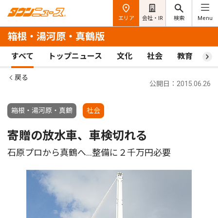
エリア
会社・IR
検索
Menu
箱根・湯河原・真鶴版
すべて
トップニュース
文化
社会
教育
ス
戻る
公開日：2015.06.26
箱根・湯河原・真鶴
社会
寄贈の放水車、車検切れる
石原プロから真鶴へ…整備に２千万円必要