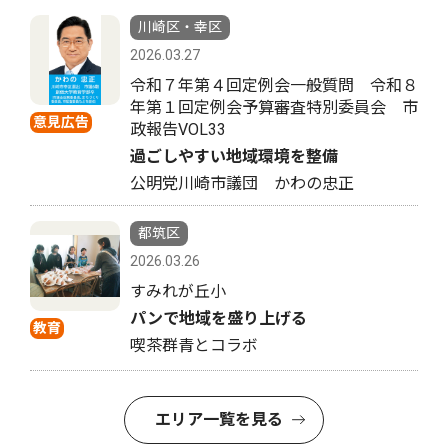
川崎区・幸区
2026.03.27
令和７年第４回定例会一般質問 令和８
年第１回定例会予算審査特別委員会 市
意見広告
政報告VOL33
過ごしやすい地域環境を整備
公明党川崎市議団 かわの忠正
都筑区
2026.03.26
すみれが丘小
パンで地域を盛り上げる
教育
喫茶群青とコラボ
エリア一覧を見る