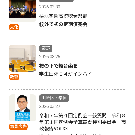
2026.03.30
横浜学園高校吹奏楽部
校外で初の定期演奏会
文化
秦野
2026.03.26
桜の下で軽音楽を
学生団体Ｅ４がインハイ
教育
川崎区・幸区
2026.03.27
令和７年第４回定例会一般質問 令和８
年第１回定例会予算審査特別委員会 市
意見広告
政報告VOL33