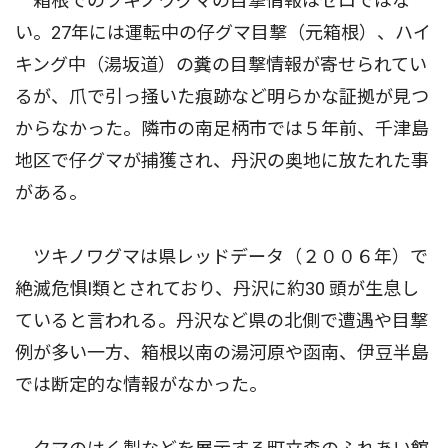
箱根でのツキノワグマの目撃情報はゼロではな
い。27年には運転中の仔グマ目撃（元箱根）、ハイ
キング中（湯坂道）の糞の目撃情報が寄せられてい
るが、爪で引っ掻いた痕跡など明らかな証拠が見つ
からなかった。隣市の南足柄市では５年前、千津島
地区で仔グマが捕獲され、丹沢の奥地に放たれた事
がある。
ツキノワグマは県レッドデータ（２００６年）で
絶滅危惧I類とされており、丹沢に約30 頭が生息し
ていると言われる。丹沢など県の北側で遭遇や目撃
例が多い一方、箱根以南の湯河原や函南、伊豆半島
では断定的な情報がなかった。