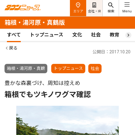
エリア
会社・IR
検索
Menu
箱根・湯河原・真鶴版
すべて
トップニュース
文化
社会
教育
ス
戻る
公開日：2017.10.20
箱根・湯河原・真鶴
トップニュース
社会
豊かな森裏づけ、周知は控えめ
箱根でもツキノワグマ確認