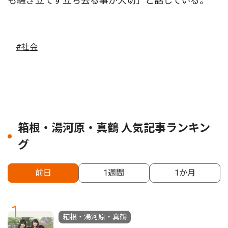
も騒ぎ立てず立ち去る事が大切」と話している。
#社会
箱根・湯河原・真鶴 人気記事ランキン
グ
前日
1週間
1か月
1
箱根・湯河原・真鶴