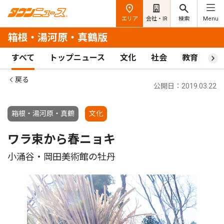
エリア
会社・IR
検索
Menu
箱根・湯河原・真鶴版
すべて
トップニュース
文化
社会
教育
ス
戻る
公開日：2019.03.22
箱根・湯河原・真鶴
文化
ワラ束から春ニョキ
小涌谷・岡田美術館の牡丹