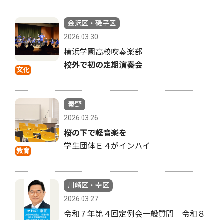
金沢区・磯子区
2026.03.30
横浜学園高校吹奏楽部
校外で初の定期演奏会
文化
秦野
2026.03.26
桜の下で軽音楽を
学生団体Ｅ４がインハイ
教育
川崎区・幸区
2026.03.27
令和７年第４回定例会一般質問 令和８