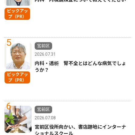
ピックアッ
プ（PR）
5
宮前区
2026.07.31
内科・透析 腎不全とはどんな病気でしょ
うか？
ピックアッ
プ（PR）
6
宮前区
2026.07.08
宮前区役所向かい、書店跡地にインターナ
ショナルスクール