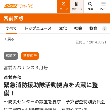
エリア
会社・IR
検索
Menu
宮前区版
すべて
トップニュース
文化
社会
教育
ス
戻る
公開日：2014.03.21
宮前区
意見広告
宮前ガバナンス３月号
連載寄稿
緊急消防援助隊活動拠点を犬蔵に整
備！
〜防災センターの設置を要求 予算審査特別委員会
にて審査〜川崎市議会議員 石田やすひろ