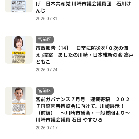
げ 日本共産党 川崎市議会議員団 石川け
んじ
2026.07.31
宮前区
市政報告【14】 日常に防災を｢０次の備
え｣提案 あしたの川崎・日本維新の会 高戸
ともこ
2026.07.24
宮前区
宮前ガバナンス７月号 連載寄稿 ２０２
７国際園芸博覧会に向けて、川崎展示！
（前編） 〜川崎市議会・一般質問より〜
川崎市議会議員 石田 やすひろ
2026.07.17