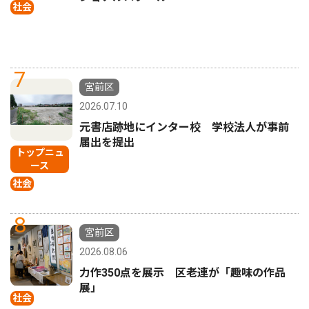
社会
7
宮前区
2026.07.10
元書店跡地にインター校 学校法人が事前
届出を提出
トップニュ
ース
社会
8
宮前区
2026.08.06
力作350点を展示 区老連が「趣味の作品
展」
社会