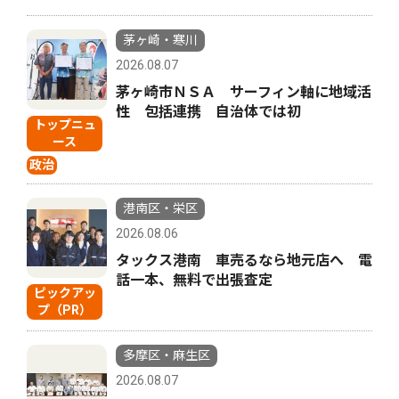
茅ヶ崎・寒川
2026.08.07
茅ヶ崎市ＮＳＡ サーフィン軸に地域活
性 包括連携 自治体では初
トップニュ
ース
政治
港南区・栄区
2026.08.06
タックス港南 車売るなら地元店へ 電
話一本、無料で出張査定
ピックアッ
プ（PR）
多摩区・麻生区
2026.08.07