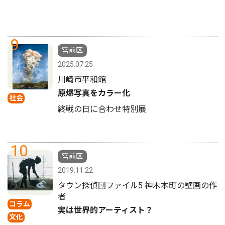
9
宮前区
2025.07.25
川崎市平和館
原爆写真をカラー化
社会
終戦の日に合わせ特別展
10
宮前区
2019.11.22
タウン探偵団ファイル5 神木本町の壁画の作
者
コラム
実は世界的アーティスト？
文化