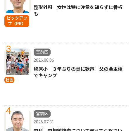
整形外科 女性は特に注意を知らずに骨折
も
ピックアッ
プ（PR）
3
宮前区
2026.08.06
稗原小 ３年ぶりの炎に歓声 父の会主催
でキャンプ
社会
4
宮前区
2026.07.31
内科 内視鏡検査について教えてください