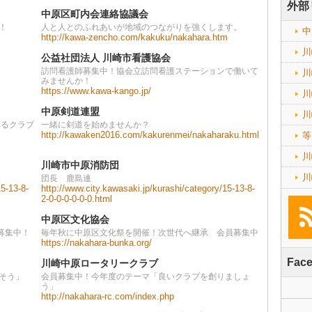
外部
中原区町内会連絡協議会
！
人と人とのふれあいが地域のつながりを強くします。
中
http://kawa-zencho.com/kakuku/nakahara.htm
川
公益社団法人 川崎市看護協会
訪問看護師募集中！協会立訪問看護ステーションで働いて
川
みませんか！
https://www.kawa-kango.jp/
川
中原剣道連盟
川
れるクラブ
一緒に剣道を始めませんか？
http://kawaken2016.com/kakurenmei/nakaharaku.html
等
川
川崎市中原消防団
川
団長 鹿島連
15-13-8-
http://www.city.kawasaki.jp/kurashi/category/15-13-8-
2-0-0-0-0-0-0.html
中原区文化協会
募集中！
毎年秋に中原区文化祭を開催！次世代へ継承 会員募集中
https://nakahara-bunka.org/
Fac
川崎中原ロータリークラブ
そう」
会員募集中！今年度のテーマ「良いクラブを創りましょ
う」
http://nakahara-rc.com/index.php