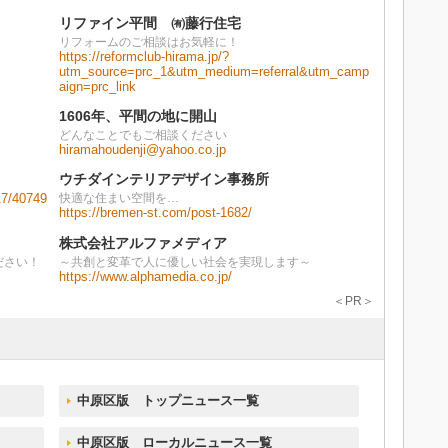
リファイン平間 ㈲藤行住宅
リフォームのご相談はお気軽に！
https://reformclub-hirama.jp/?
utm_source=prc_1&utm_medium=referral&utm_camp
aign=prc_link
1606年、平間の地に開山
どんなことでもご相談ください
hiramahoudenji@yahoo.co.jp
ウチダインテリアデザイン事務所
17/40749
快適な住まい空間を…
https://bremen-st.com/post-1682/
株式会社アルファメディア
ださい！
～共創と変革で人に優しい社会を実現します～
https://www.alphamedia.co.jp/
＜PR＞
中原区版 トップニュース一覧
中原区版 ローカルニュース一覧