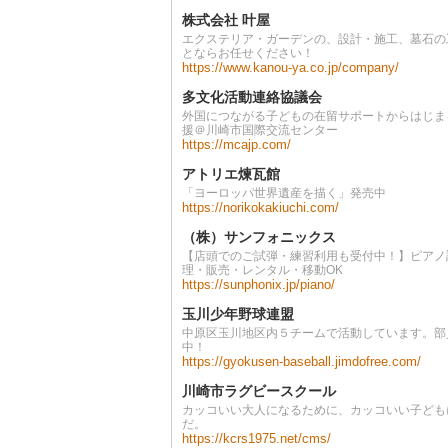
株式会社 叶屋
エクステリア・ガーデンの、設計・施工、墓石の
とならお任せください！
https://www.kanou-ya.co.jp/company/
多文化活動連絡協議会
外国につながる子どもの在留サポートからはじま
援＠川崎市国際交流センター
https://mcajp.com/
アトリエ煉瓦館
「ヨーロッパ世界遺産を描く」発売中
https://norikokakiuchi.com/
（株）サンフォニックス
【店頭でのご試弾・練習利用も受付中！】ピアノ
理・販売・レンタル・移動OK
https://sunphonix.jp/piano/
玉川少年野球連盟
中原区玉川地区内５チームで活動しています。部
中！
https://gyokusen-baseball.jimdofree.com/
川崎市ラグビースクール
カッコいい大人になるために、カッコいい子ども
だ。
https://kcrs1975.net/cms/