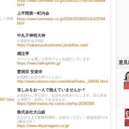
https://www.townnews.co.jp/0204/2017/08/18/395089.
html
上平間第一町内会
しく仲間
https://www.townnews.co.jp/0204/2018/03/16/423784.
html
中丸子神明大神
中原区中丸子492
https://nakamarukoshinmei.jimdofree.com/
感泣亭
イベントを通じて俳句フォトを紹介しています
意見
https://www.haikuphoto.jp/
曹洞宗 安楽寺
お気軽にお立ち寄りください
http://www.sotozen-navi.com/detail/index_140041.html
哀しみをお一人で抱えていませんか？
お気持ちに寄り添い、お話をお聴きいたします。安心安全
0047.html
な場所で、お話してみませんか。
https://grief-mama.my.canva.site/hp-20260305
株式会社大山組
おかげさまで創業80周年。お任せください！新築賃貸ﾏﾝｼｮ
ﾝ建設のｺﾄ！
https://www.ohyamagumi.co.jp/