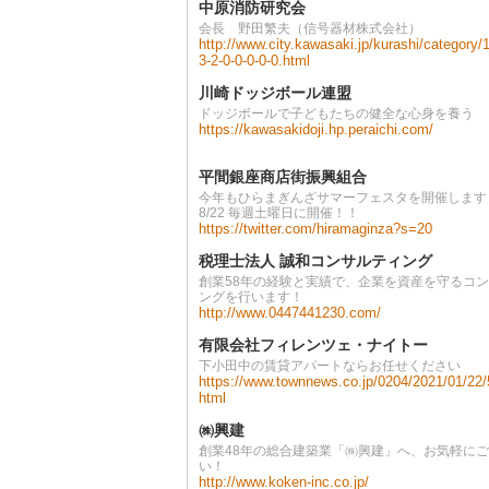
中原消防研究会
会長 野田繁夫（信号器材株式会社）
http://www.city.kawasaki.jp/kurashi/category/
3-2-0-0-0-0-0.html
川崎ドッジボール連盟
ドッジボールで子どもたちの健全な心身を養う
https://kawasakidoji.hp.peraichi.com/
平間銀座商店街振興組合
今年もひらまぎんざサマーフェスタを開催します！
8/22 毎週土曜日に開催！！
https://twitter.com/hiramaginza?s=20
税理士法人 誠和コンサルティング
創業58年の経験と実績で、企業を資産を守るコ
ングを行います！
http://www.0447441230.com/
有限会社フィレンツェ・ナイトー
下小田中の賃貸アパートならお任せください
https://www.townnews.co.jp/0204/2021/01/22
html
㈱興建
創業48年の総合建築業「㈱興建」へ、お気軽に
い！
http://www.koken-inc.co.jp/