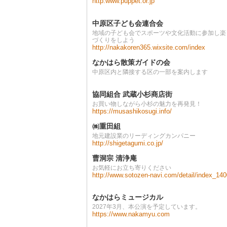
http:www.puppet.or.jp
中原区子ども会連合会
地域の子ども会でスポーツや文化活動に参加し楽
づくりをしよう
http://nakakoren365.wixsite.com/index
なかはら散策ガイドの会
中原区内と隣接する区の一部を案内します
協同組合 武蔵小杉商店街
お買い物しながら小杉の魅力を再発見！
https://musashikosugi.info/
㈱重田組
地元建設業のリーディングカンパニー
http://shigetagumi.co.jp/
曹洞宗 清浄庵
お気軽にお立ち寄りください
http://www.sotozen-navi.com/detail/index_14
なかはらミュージカル
2027年3月、本公演を予定しています。
https://www.nakamyu.com