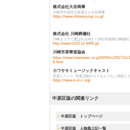
株式会社大谷商事
川崎市中原区の賃貸なら大谷商事
https://www.ohtanisyouji.co.jp/
株式会社 川崎葬儀社
川崎エリアで選ばれる№1！1951年創業の葬儀社
http://www.0120-12-4940.jp/
川崎市茶華道協会
https://www.townnews.co.jp/0204/m/2017/11/
8.html
カワサキミュージックキャスト
音楽イベント･音楽活動のコトなんでもご相談く
https://www.k-m-c.org/
中原区版の関連リンク
中原区版 トップページ
中原区版 人物風土記一覧