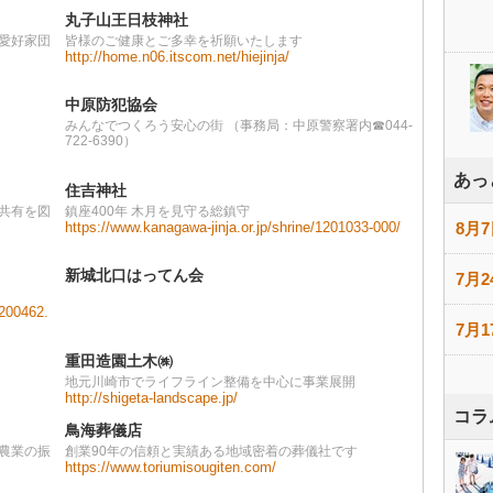
丸子山王日枝神社
愛好家団
皆様のご健康とご多幸を祈願いたします
http://home.n06.itscom.net/hiejinja/
中原防犯協会
みんなでつくろう安心の街 （事務局：中原警察署内☎044-
722-6390）
あっ
住吉神社
共有を図
鎮座400年 木月を見守る総鎮守
https://www.kanagawa-jinja.or.jp/shrine/1201033-000/
8月7
新城北口はってん会
7月2
/200462.
7月1
重田造園土木㈱
地元川崎市でライフライン整備を中心に事業展開
http://shigeta-landscape.jp/
コラ
鳥海葬儀店
農業の振
創業90年の信頼と実績ある地域密着の葬儀社です
https://www.toriumisougiten.com/