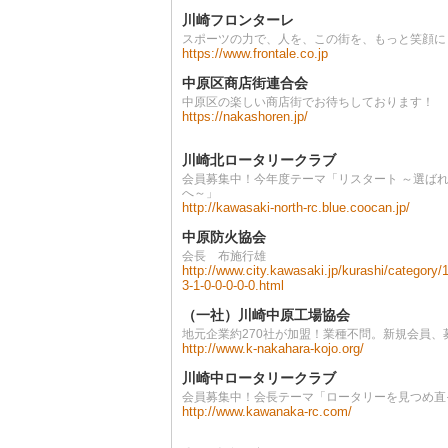
川崎フロンターレ
スポーツの力で、人を、この街を、もっと笑顔に
https://www.frontale.co.jp
中原区商店街連合会
中原区の楽しい商店街でお待ちしております！
https://nakashoren.jp/
川崎北ロータリークラブ
会員募集中！今年度テーマ「リスタート ～選ば
へ～」
http://kawasaki-north-rc.blue.coocan.jp/
中原防火協会
会長 布施行雄
http://www.city.kawasaki.jp/kurashi/category/
3-1-0-0-0-0-0.html
（一社）川崎中原工場協会
地元企業約270社が加盟！業種不問。新規会員、
http://www.k-nakahara-kojo.org/
川崎中ロータリークラブ
会員募集中！会長テーマ「ロータリーを見つめ直
http://www.kawanaka-rc.com/