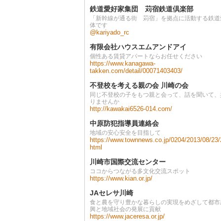
鉄道愛好家集団 苅宿鉄道倶楽部
「新幹線が通る街 苅宿」を拠点に活動する鉄道
体です
@kariyado_rc
有限会社ハウスエムアンドアイ
個性ある賃貸アパートならお任せください
https://www.kanagawa-
takken.com/detail/00071403403/
不登校を考える親の会 川崎の会
同じ不登校の子をもつ親と会って、話を聞いて、
りませんか
http://kawakai6526-014.com/
中原防犯指導員連絡会
地域の安心安全を目指して
https://www.townnews.co.jp/0204/2013/08/23
html
川崎市国際交流センター
ココからつながる多文化交流スポット
https://www.kian.or.jp/
JAセレサ川崎
食と農を守り豊かな暮らしの実現をめざして都市
興と地域社会の発展に貢献
https://www.jaceresa.or.jp/