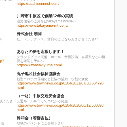
https://asahiconnect.com/
川崎市中原区で創業62年の実績
注文住宅のご用命はtakayama houseへ
https://www.takayama-mt.co.jp/
株式会社 朝岡
ル
ビルメンテナンス、賃貸のことならおまかせください
あなたの夢を応援します！
グランドピアノ完備、ホール・音響設備・会議室などの概
hp?
要を確認し予約へ.
https://kawasakiyume.com/
丸子地区社会福祉協議会
新型コロナの長期化と社協の活動・役割の変化
https://www.townnews.co.jp/0204/2021/07/30/584798.
html
（一財）中原交通安全協会
談くださ
交通ルールを守ってつながる笑顔
https://www.townnews.co.jp/0204/2020/06/12/530093.
html
静和会（若柳吉佐）
発信
地域のイベントにご参加下さい！