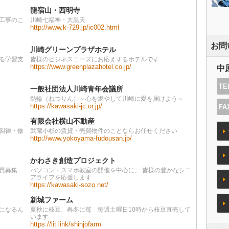
龍宿山・西明寺
工事のこ
川崎七福神・大黒天
http://www.k-729.jp/ic002.html
お問
川崎グリーンプラザホテル
る学習支
皆様のビジネスニーズにお応えするホテルです
https://www.greenplazahotel.co.jp/
中
一般社団法人川崎青年会議所
熱輪（ねつりん）～心を燃やして川崎に愛を届けよう～
https://kawasaki-jc.or.jp/
有限会社横山不動産
調律・修
武蔵小杉の賃貸・売買物件のことならお任せください
http://www.yokoyama-fudousan.jp/
かわさき創造プロジェクト
員募集
パソコン・スマホ教室の開催を中心に、 皆様の豊かなシニ
アライフを応援します
https://kawasaki-sozo.net/
新城ファーム
になるん
夏秋に枝豆、春冬に苺 毎週土曜日10時から枝豆直売して
います
https://lit.link/shinjofarm