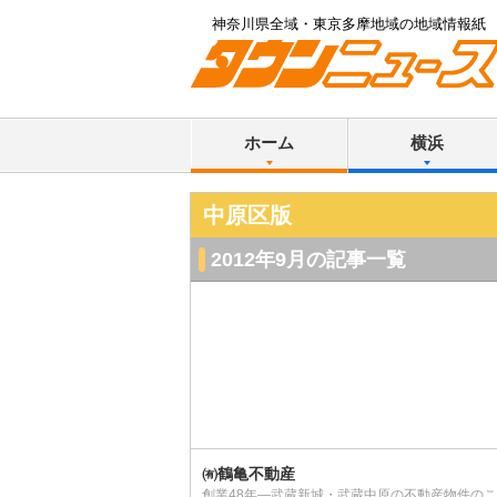
神奈川県全域・東京多摩地域の地域情報紙
ホーム
横浜
中原区版
2012年9月の記事一覧
㈲鶴亀不動産
創業48年―武蔵新城・武蔵中原の不動産物件の