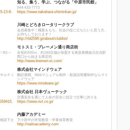
知る、集う、学ぶ、つながる「中原市民館」
044-433-7773
15-13-8-
https://www.nakahara-shiminkan.jp/
川崎とどろきロータリークラブ
会員募集中！職業をもち、社会の役に立ちたいと思う方、
お待ちしております！
http://rid2590.jp/about/clublist/
モトスミ・ブレーメン通り商店街
8/1～
全長約550ｍ、約180店舗が加盟する東急東横線元住吉駅
西口から始まる商店街
http://www.bremen-st.com/
株式会社マインドウェア
ンサルティ
翻訳展開、Webマニュアル制作・取扱説明書制作ならマイ
ンドウェア
https://www.mindware.jp/
株式会社 日本ヴューテック
交通安全を通じて人命の安全に役立つ仕事に誇りを
/559415.
https://www.nvt.co.jp/
内藤アカデミー
ご相談下さ
下小田中の学習教室・学童保育教室
http://naitoacademy.com