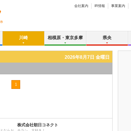
会社案内
IR情報
事業案内
川崎
相模原・東京多摩
県央
2026年8月7日 金曜日
1
株式会社朝日コネクト
ことならお
チラシ、大好き！