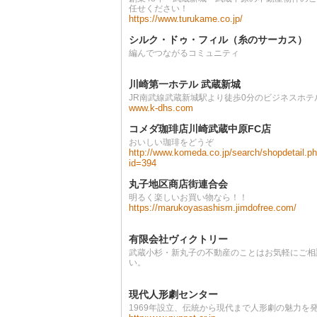
任せください！
https://www.turukame.co.jp/
シルク・ドゥ・フィル（糸のサーカス）
編んでつながるコミュニティ
川崎第一ホテル 武蔵新城
JR南武線武蔵新城駅より徒歩0分のビジネスホテ
www.k-dhs.com
コメダ珈琲店川崎武蔵中原FC店
おいしい珈琲をどうぞ
http://www.komeda.co.jp/search/shopdetail.p
id=394
丸子地区商店街連合会
明るく楽しいお買い物なら！！
https://marukoyasashism.jimdofree.com/
有限会社ヴィクトリー
武蔵小杉・新丸子の不動産のことはお気軽にご相
い。
現代人形劇センター
1969年設立、伝統から現代まで人形劇の魅力を