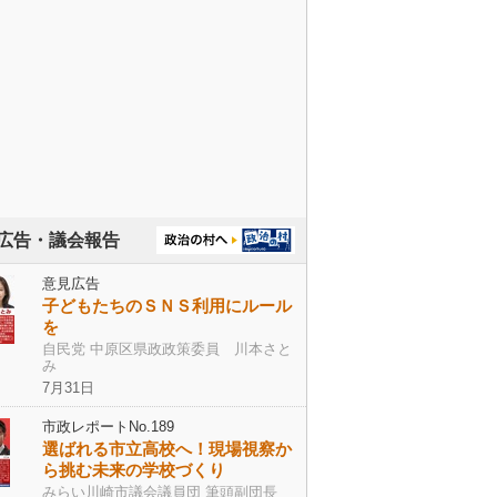
広告・議会報告
意見広告
子どもたちのＳＮＳ利用にルール
を
自民党 中原区県政政策委員 川本さと
み
7月31日
市政レポートNo.189
選ばれる市立高校へ！現場視察か
ら挑む未来の学校づくり
みらい川崎市議会議員団 筆頭副団長