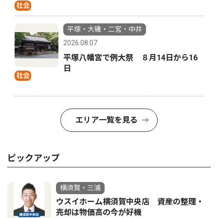
社会
平塚・大磯・二宮・中井
2026.08.07
平塚八幡宮で例大祭 ８月14日から16
日
社会
エリア一覧を見る
ピックアップ
横須賀・三浦
ウスイホーム横須賀中央店 資産の整理・
売却は物価高の今が好機