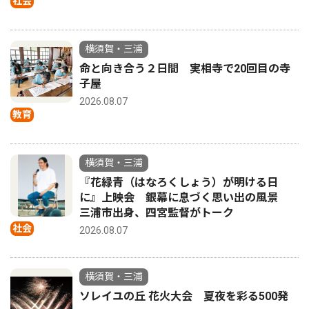
社会
横須賀・三浦
命と向き合う２日間 実相寺で20回目の寺
子屋
2026.08.07
教育
横須賀・三浦
『花緑青（はなろくしょう）が明ける日
に』上映会 銀幕に息づく思い出の風景
三浦市出身、四宮監督がトーク
社会
2026.08.07
横須賀・三浦
ソレイユの丘 花火大会 夏夜を彩る500発