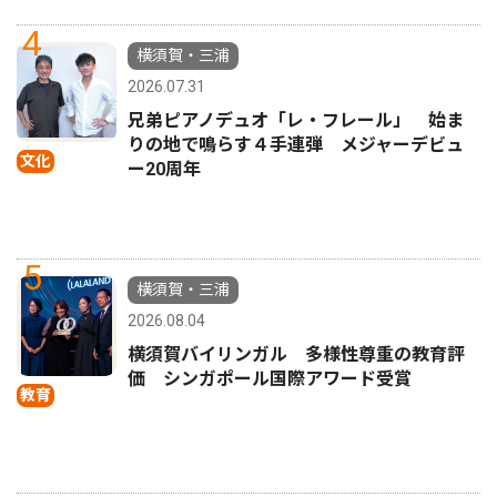
4
横須賀・三浦
2026.07.31
兄弟ピアノデュオ「レ・フレール」 始ま
りの地で鳴らす４手連弾 メジャーデビュ
文化
ー20周年
5
横須賀・三浦
2026.08.04
横須賀バイリンガル 多様性尊重の教育評
価 シンガポール国際アワード受賞
教育