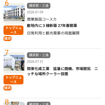
6
横須賀・三浦
2026.01.09
商業施設コースカ
敷地内に３棟新築 27年春開業
トップニュ
ース
日常利用と観光需要の両面展開
経済
7
横須賀・三浦
2026.07.31
関東化成工業 猛暑に商機、市場開拓 ニ
ッチな場所クーラー設置
トップニュ
ース
経済
8
横須賀・三浦