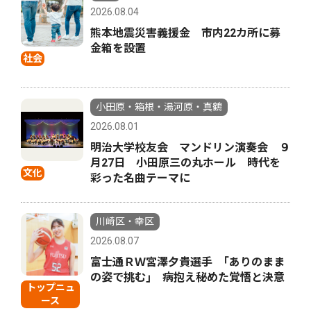
2026.08.04
熊本地震災害義援金 市内22カ所に募
金箱を設置
社会
小田原・箱根・湯河原・真鶴
2026.08.01
明治大学校友会 マンドリン演奏会 ９
月27日 小田原三の丸ホール 時代を
文化
彩った名曲テーマに
川崎区・幸区
2026.08.07
富士通ＲＷ宮澤夕貴選手 ｢ありのまま
の姿で挑む｣ 病抱え秘めた覚悟と決意
トップニュ
ース