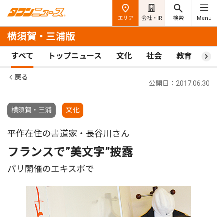
エリア
会社・IR
検索
Menu
横須賀・三浦版
すべて
トップニュース
文化
社会
教育
ス
戻る
公開日：2017.06.30
横須賀・三浦
文化
平作在住の書道家・長谷川さん
フランスで”美文字”披露
パリ開催のエキスポで