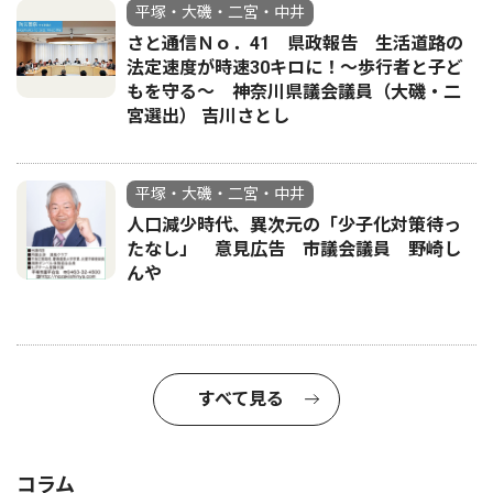
平塚・大磯・二宮・中井
さと通信Ｎｏ．41 県政報告 生活道路の
法定速度が時速30キロに！〜歩行者と子ど
もを守る〜 神奈川県議会議員（大磯・二
宮選出） 吉川さとし
平塚・大磯・二宮・中井
人口減少時代、異次元の「少子化対策待っ
たなし」 意見広告 市議会議員 野崎し
んや
すべて見る
コラム