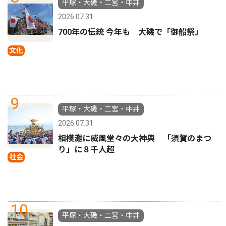
平塚・大磯・二宮・中井
2026.07.31
700年の伝統 今年も 大磯で「御船祭」
文化
9
平塚・大磯・二宮・中井
2026.07.31
相模灘に威風堂々の大神輿 「須賀のまつ
り」に８千人超
社会
10
平塚・大磯・二宮・中井