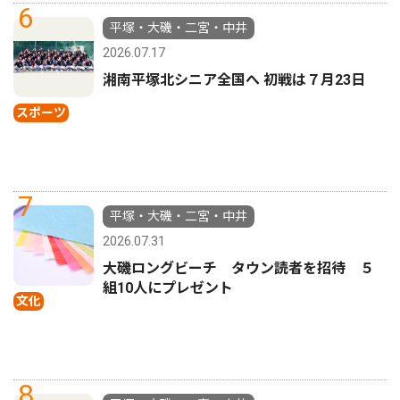
6
平塚・大磯・二宮・中井
2026.07.17
湘南平塚北シニア全国へ 初戦は７月23日
スポーツ
7
平塚・大磯・二宮・中井
2026.07.31
大磯ロングビーチ タウン読者を招待 ５
組10人にプレゼント
文化
8