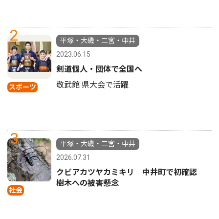
2
平塚・大磯・二宮・中井
2023.06.15
剣道個人・団体で全国へ
敬武館 県大会で活躍
スポーツ
3
平塚・大磯・二宮・中井
2026.07.31
クビアカツヤカミキリ 中井町で初確認
樹木への被害懸念
社会