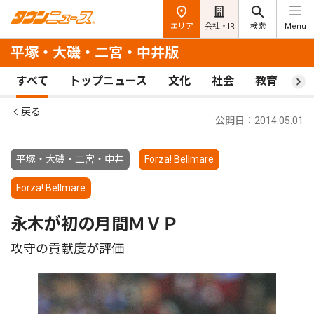
エリア
会社・IR
検索
Menu
平塚・大磯・二宮・中井版
すべて
トップニュース
文化
社会
教育
ス
戻る
公開日：2014.05.01
平塚・大磯・二宮・中井
Forza! Bellmare
Forza! Bellmare
永木が初の月間ＭＶＰ
攻守の貢献度が評価