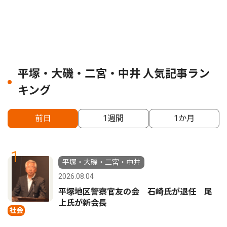
平塚・大磯・二宮・中井 人気記事ラン
キング
前日
1週間
1か月
1
平塚・大磯・二宮・中井
2026.08.04
平塚地区警察官友の会 石崎氏が退任 尾
上氏が新会長
社会