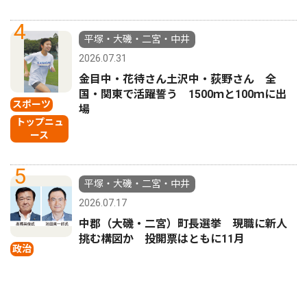
4
平塚・大磯・二宮・中井
2026.07.31
金目中・花待さん土沢中・荻野さん 全
国・関東で活躍誓う 1500ｍと100ｍに出
スポーツ
場
トップニュ
ース
5
平塚・大磯・二宮・中井
2026.07.17
中郡（大磯・二宮）町長選挙 現職に新人
挑む構図か 投開票はともに11月
政治