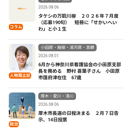
2026.08.06
タケシの万能川柳 ２０２６年７月度
（応募190句） 短冊に「せかいへい
コラム
わ」と小１生
小田原・箱根・湯河原・真鶴
2026.08.01
6月から神奈川県看護協会の小田原支部
長を務める 野村 喜葉子さん 小田原
人物風土記
市国府津在住 67歳
厚木・愛川・清川
2026.08.06
厚木市長選の日程決まる ２月７日告
示、14日投票
政治