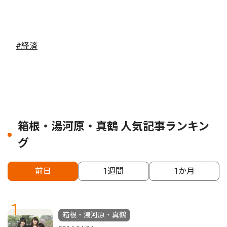
#経済
箱根・湯河原・真鶴 人気記事ランキン
グ
前日
1週間
1か月
1
箱根・湯河原・真鶴