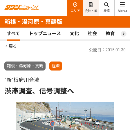
エリア
会社・IR
検索
Menu
箱根・湯河原・真鶴版
すべて
トップニュース
文化
社会
教育
ス
戻る
公開日：2015.01.30
箱根・湯河原・真鶴
経済
“新”根府川合流
渋滞調査、信号調整へ