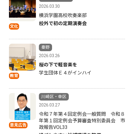
2026.03.30
横浜学園高校吹奏楽部
校外で初の定期演奏会
文化
秦野
2026.03.26
桜の下で軽音楽を
学生団体Ｅ４がインハイ
教育
川崎区・幸区
2026.03.27
令和７年第４回定例会一般質問 令和８
年第１回定例会予算審査特別委員会 市
意見広告
政報告VOL33