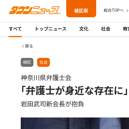
緑区版
総合TOPへ
すべて
トップニュース
文化
社会
教
戻る
緑区
社会
神奈川県弁護士会
｢弁護士が身近な存在に｣
岩田武司新会長が抱負