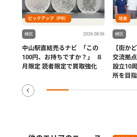
ピックアップ（PR）
社会
6.08.06
緑区
2026.08.06
緑区
ハラ｣
中山駅直結売るナビ ｢この
【街かど
100円、お持ちですか？｣ ８
交流拠点
月限定 読者限定で買取強化
設立10
所を目指