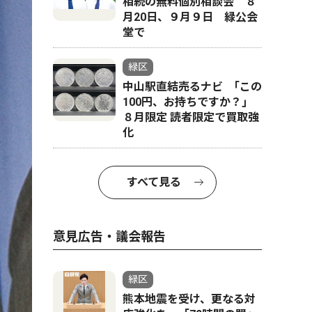
相続の無料個別相談会 ８
月20日、９月９日 緑公会
堂で
緑区
中山駅直結売るナビ ｢この
100円、お持ちですか？｣
８月限定 読者限定で買取強
化
すべて見る
意見広告・議会報告
緑区
熊本地震を受け、更なる対