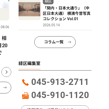
緑区
「関内・日本大通り」（中
区日本大通） 横濱今昔写真
人物風土記
社会
コレクション Vol.01
2026.05.14
.08.06
緑区
2026.08.06
緑区
 相
8月22日に緑公会堂で開催さ
霧が丘 
コラム一覧
20
れる「よこはまみらいフェ
落語会 
で
ス」を企画した 二宮 明さ
トーク」
ん 中山在住 48歳
緑区編集室
045-913-2711
045-910-1120