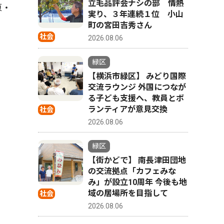
立毛品評会ナシの部 情熱
原・
実り、３年連続１位 小山
町の宮田吉秀さん
社会
2026.08.06
緑区
【横浜市緑区】 みどり国際
交流ラウンジ 外国につなが
る子ども支援へ、教員とボ
ランティアが意見交換
社会
2026.08.06
緑区
【街かどで】 南長津田団地
の交流拠点「カフェみな
み」が設立10周年 今後も地
域の居場所を目指して
社会
2026.08.06