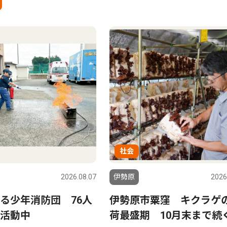
社会
2026.08.07
伊勢原
2026
る少年消防団 76人
伊勢原市粟窪 キクラゲ
活動中
荷最盛期 10月末まで続