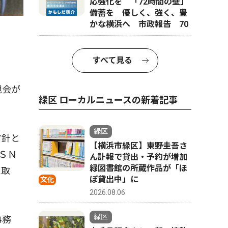
応強化を 「72時間の壁」
備蓄を 優しく、強く、豊
かな横浜へ 市政報告 70
すべて見る
親会が
緑区 ローカルニュースの新着記事
緑区
方針と
【横浜市緑区】東野圭吾さ
ＳＮ
ん訃報で貸出・予約が増加
緑図書館の所蔵作品が「ほ
た取
ぼ貸出中」に
文化
2026.08.06
緑区
事務