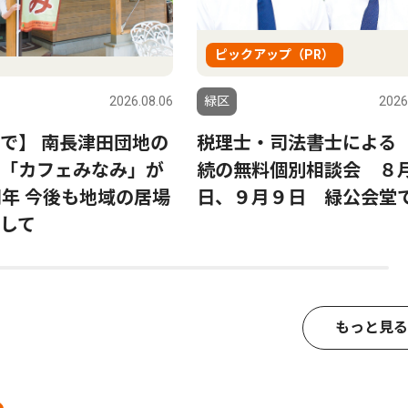
ピックアップ（PR）
2026.08.06
緑区
2026
で】 南長津田団地の
税理士・司法書士による
「カフェみなみ」が
続の無料個別相談会 ８月
周年 今後も地域の居場
日、９月９日 緑公会堂
して
もっと見る