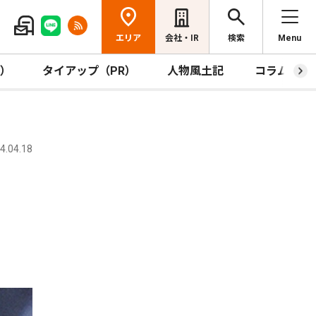
エリア
会社・IR
検索
Menu
R）
タイアップ（PR）
人物風土記
コラム
.04.18