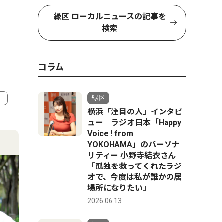
緑区 ローカルニュースの記事を
検索
コラム
緑区
横浜「注目の人」インタビ
4
5
ュー ラジオ日本「Happy
Voice ! from
YOKOHAMA」のパーソナ
リティー 小野寺結衣さん
「孤独を救ってくれたラジ
オで、今度は私が誰かの居
場所になりたい」
2026.06.13