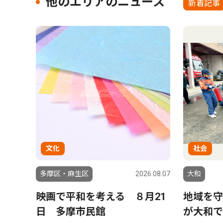
他のエリアのニュース
新着記事
文化
社会
多摩区・麻生区
2026.08.07
大和
映画で平和を考える ８月21
地域を守
日 多摩市民館
が大和で