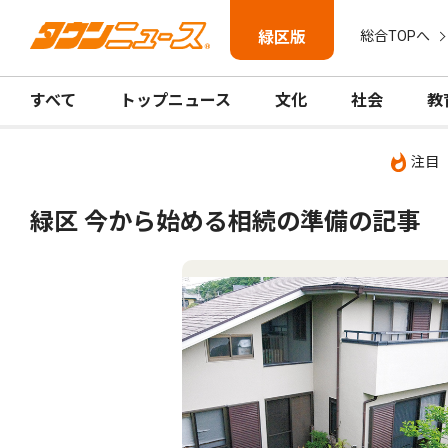
緑区版
総合TOPへ
すべて
トップニュース
文化
社会
教
注目
緑区 今から始める相続の準備の記事