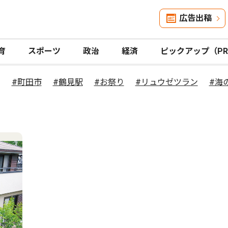
広告出稿
育
スポーツ
政治
経済
ピックアップ（P
#町田市
#鶴見駅
#お祭り
#リュウゼツラン
#海