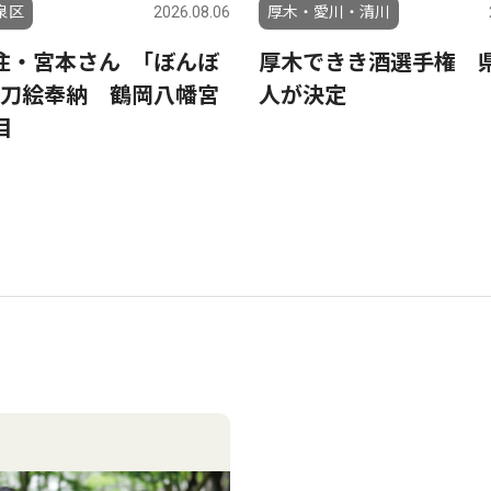
泉区
2026.08.06
厚木・愛川・清川
住・宮本さん ｢ぼんぼ
厚木できき酒選手権 
に刀絵奉納 鶴岡八幡宮
人が決定
目