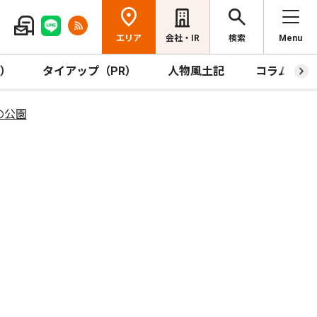
エリア
会社・IR
検索
Menu
R）
タイアップ（PR）
人物風土記
コラム
の公園