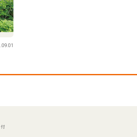
.09.01
ェ付