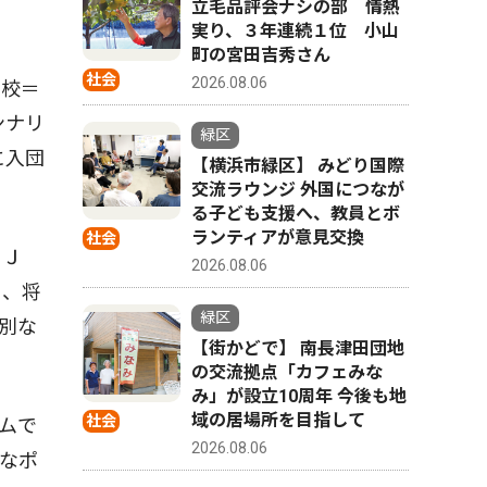
立毛品評会ナシの部 情熱
実り、３年連続１位 小山
町の宮田吉秀さん
社会
2026.08.06
高校＝
ンナリ
緑区
に入団
【横浜市緑区】 みどり国際
交流ラウンジ 外国につなが
る子ども支援へ、教員とボ
ランティアが意見交換
社会
てＪ
2026.08.06
ら、将
緑区
別な
【街かどで】 南長津田団地
の交流拠点「カフェみな
み」が設立10周年 今後も地
域の居場所を目指して
社会
ムで
2026.08.06
なポ