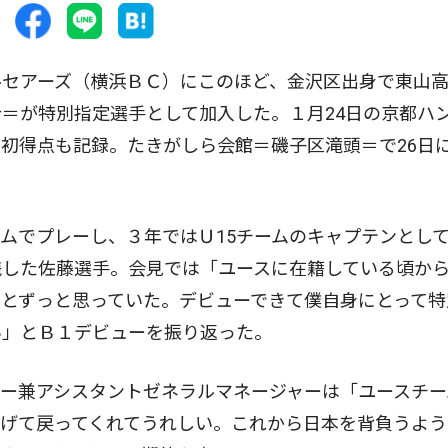
セアーズ（横浜ＢＣ）にこのほど、金沢区出身で東山
＝が特別指定選手として加入した。１月24日の京都ハ
初得点も記録。たきがしら会館＝磯子区滝頭＝で26日
ムでプレーし、３年ではＵ15チームのキャプテンとし
残した佐藤選手。会見では「ユースに在籍している頃か
とずっと思っていた。デビューできて僕自身にとって特
い」とＢ１デビューを振り返った。
ー兼アシスタントゼネラルマネージャーは「ユースチー
げて戻ってくれてうれしい。これから日本を背負うよう