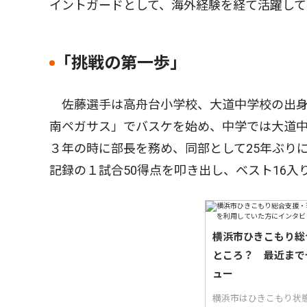
イントガードとして、海外経験を経て活躍して
｢挑戦の第一歩｣
佐藤選手は高舟台小学校、大道中学校の出身
南ペガサス」でバスケを始め、中学では大道
３年の時に部長を務め、同部として25年ぶり
記録の１試合50得点を叩き出し、ベスト16入
横浜市ひきこもり総
ところ？ 最近まで
ュー
横浜市はひきこもり状