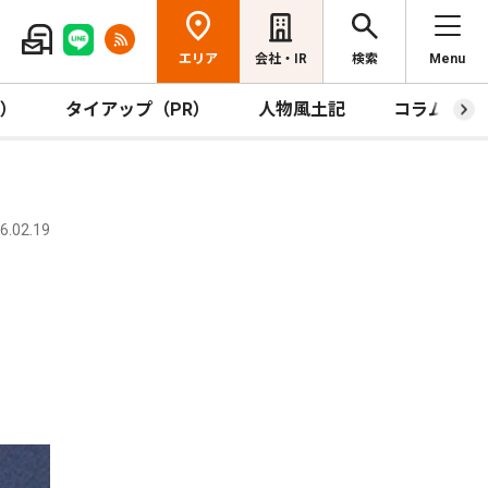
エリア
会社・IR
検索
Menu
R）
タイアップ（PR）
人物風土記
コラム
.02.19