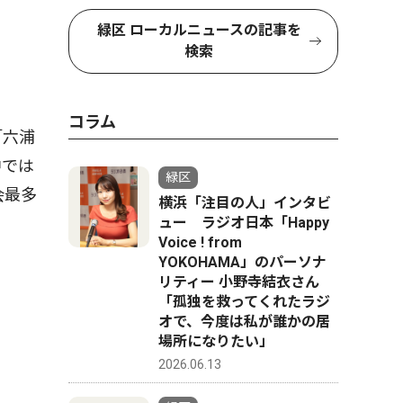
緑区 ローカルニュースの記事を
検索
コラム
「六浦
中では
緑区
会最多
横浜「注目の人」インタビ
ュー ラジオ日本「Happy
Voice ! from
YOKOHAMA」のパーソナ
リティー 小野寺結衣さん
「孤独を救ってくれたラジ
オで、今度は私が誰かの居
場所になりたい」
2026.06.13