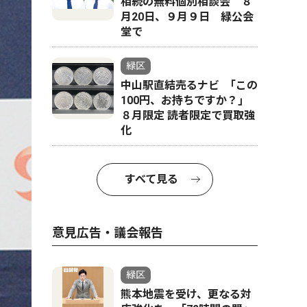
相続の無料個別相談会 ８
月20日、９月９日 緑公会
堂で
緑区
中山駅直結売るナビ ｢この
100円、お持ちですか？｣
８月限定 読者限定で買取強
化
すべて見る
意見広告・議会報告
緑区
熊本地震を受け、更なる対