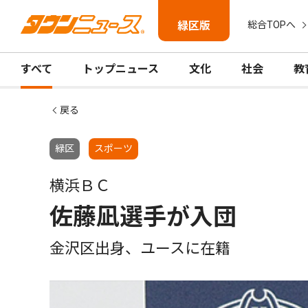
緑区版
総合TOPへ
すべて
トップニュース
文化
社会
教
戻る
緑区
スポーツ
横浜ＢＣ
佐藤凪選手が入団
金沢区出身、ユースに在籍