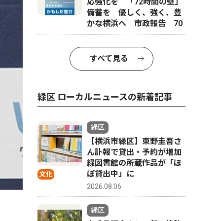
応強化を 「72時間の壁」
備蓄を 優しく、強く、豊
かな横浜へ 市政報告 70
すべて見る
緑区 ローカルニュースの新着記事
緑区
【横浜市緑区】東野圭吾さ
ん訃報で貸出・予約が増加
緑図書館の所蔵作品が「ほ
ぼ貸出中」に
文化
2026.08.06
緑区