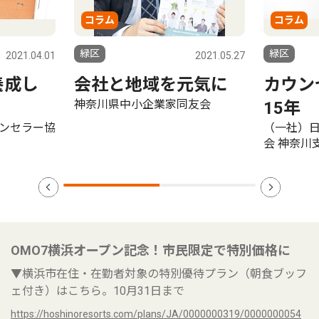
コラム
コラム
緑区
緑区
2021.04.01
2021.05.27
養成し
会社と地域を元気に
カウン
神奈川県中小企業家同友会
15年
ンセラー協
（一社）
会 神奈川
OMO7横浜オープン記念！市民限定で特別価格に
▼横浜市在住・在勤者対象の特別優待プラン（朝食ブッフ
ェ付き）はこちら。10月31日まで
https://hoshinoresorts.com/plans/JA/0000000319/0000000054