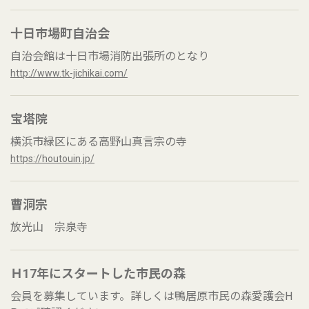
十日市場町自治会
自治会館は十日市場消防出張所のとなり
http://www.tk-jichikai.com/
宝塔院
横浜市緑区にある高野山真言宗の寺
https://houtouin.jp/
曹洞宗
放光山 宗泉寺
Ｈ17年にスタートした市民の森
会員を募集しています。詳しくは鴨居原市民の森愛護会H