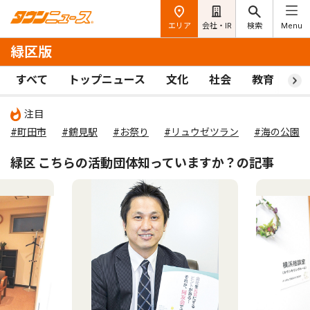
エリア
会社・IR
検索
Menu
緑区版
すべて
トップニュース
文化
社会
教育
ス
注目
#町田市
#鶴見駅
#お祭り
#リュウゼツラン
#海の公園
緑区 こちらの活動団体知っていますか？の記事