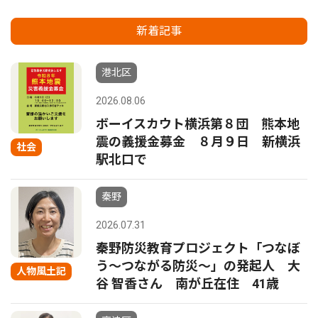
新着記事
港北区
2026.08.06
ボーイスカウト横浜第８団 熊本地
震の義援金募金 ８月９日 新横浜
社会
駅北口で
秦野
2026.07.31
秦野防災教育プロジェクト「つなぼ
う〜つながる防災〜」の発起人 大
人物風土記
谷 智香さん 南が丘在住 41歳