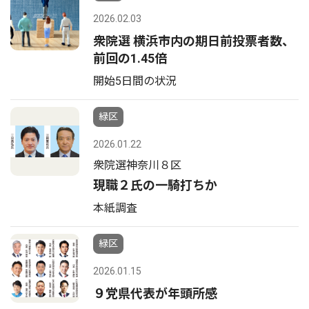
2026.02.03
衆院選 横浜市内の期日前投票者数、
前回の1.45倍
開始5日間の状況
緑区
2026.01.22
衆院選神奈川８区
現職２氏の一騎打ちか
本紙調査
緑区
2026.01.15
９党県代表が年頭所感