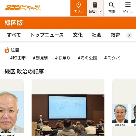
エリア
会社・IR
検索
Menu
緑区版
すべて
トップニュース
文化
社会
教育
ス
注目
#町田市
#鶴見駅
#お祭り
#海の公園
#スタバ
緑区 政治の記事