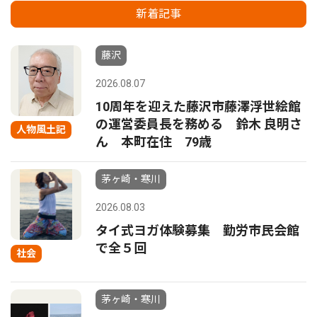
新着記事
藤沢
2026.08.07
10周年を迎えた藤沢市藤澤浮世絵館
の運営委員長を務める 鈴木 良明さ
人物風土記
ん 本町在住 79歳
茅ヶ崎・寒川
2026.08.03
タイ式ヨガ体験募集 勤労市民会館
で全５回
社会
茅ヶ崎・寒川