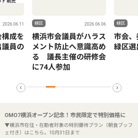
緑区
緑区
2026.06.06
2026.05.21
がハラス
市会、委員会を決定
横浜市
意識高め
緑区選出議員の所属
民・渡
の研修会
策立案
OMO7横浜オープン記念！市民限定で特別価格に
▼横浜市在住・在勤者対象の特別優待プラン（朝食ブッフ
ェ付き）はこちら。10月31日まで