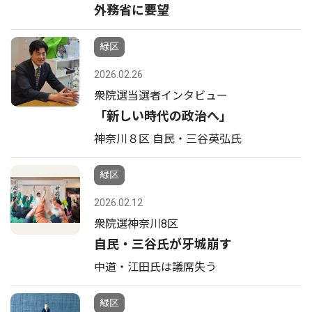
外務省に要望
緑区
2026.02.26
衆院選当選者インタビュー
「新しい時代の政治へ」
神奈川８区 自民・三谷英弘氏
緑区
2026.02.12
衆院選神奈川8区
自民・三谷氏が牙城崩す
中道・江田氏は議席失う
緑区