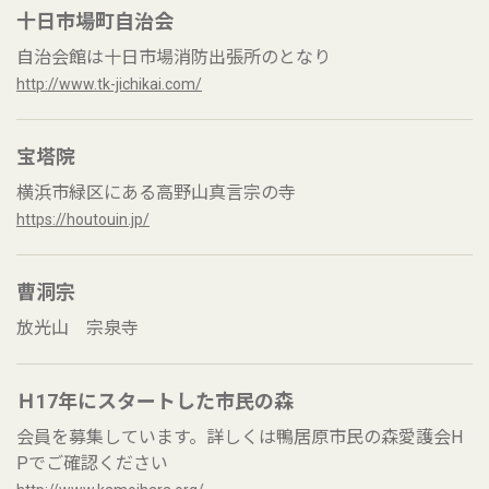
十日市場町自治会
自治会館は十日市場消防出張所のとなり
http://www.tk-jichikai.com/
宝塔院
横浜市緑区にある高野山真言宗の寺
https://houtouin.jp/
曹洞宗
放光山 宗泉寺
Ｈ17年にスタートした市民の森
会員を募集しています。詳しくは鴨居原市民の森愛護会H
Pでご確認ください