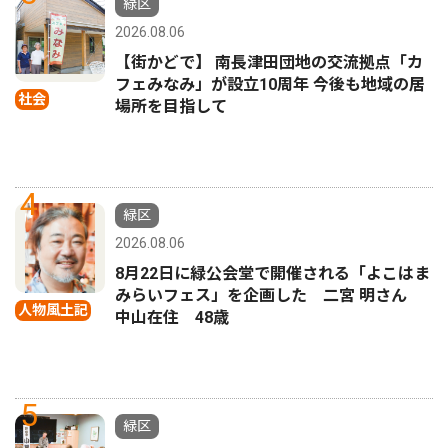
緑区
2026.08.06
【街かどで】 南長津田団地の交流拠点「カ
フェみなみ」が設立10周年 今後も地域の居
社会
場所を目指して
4
緑区
2026.08.06
8月22日に緑公会堂で開催される「よこはま
みらいフェス」を企画した 二宮 明さん
人物風土記
中山在住 48歳
5
緑区