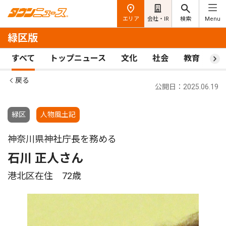
エリア
会社・IR
検索
Menu
緑区版
すべて
トップニュース
文化
社会
教育
ス
戻る
公開日：2025.06.19
緑区
人物風土記
神奈川県神社庁長を務める
石川 正人さん
港北区在住 72歳