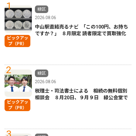
1
緑区
2026.08.06
中山駅直結売るナビ ｢この100円、お持ち
ですか？｣ ８月限定 読者限定で買取強化
ピックアッ
プ（PR）
2
緑区
2026.08.06
税理士・司法書士による 相続の無料個別
相談会 ８月20日、９月９日 緑公会堂で
ピックアッ
プ（PR）
3