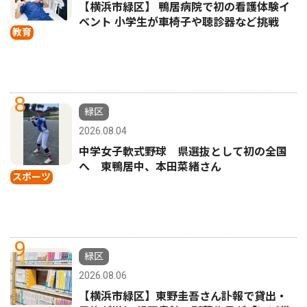
【横浜市緑区】 鴨居病院で初の看護体験イ
ベント 小学生が車椅子や聴診器など挑戦
教育
8
緑区
2026.08.04
中学女子軟式野球 県選抜として初の全国
へ 東鴨居中、本田菜緒さん
スポーツ
9
緑区
2026.08.06
【横浜市緑区】東野圭吾さん訃報で貸出・