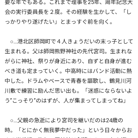
要な年でもある。これまで理事を25年、周年記念大
会の実行委員長を２度。その経験を生かして、「し
っかりやり遂げたい」とまっすぐ前を向く。
○…港北区師岡町で４人きょうだいの末っ子として
生まれる。父は師岡熊野神社の先代宮司。生まれな
がらに神社、祭りが身近にあり、自ずと自身が進む
べき道も定まっていく。中高時にはバンド活動に熱
中した。ドラムやベースで青春を謳歌し、鶴見川河
川敷で練習に励んだ思い出も。「迷惑にならないよ
う”こっそり”のはずが、人が集まってしまってね」
○…父親の急逝により宮司を継いだのは24歳の
時。「とにかく無我夢中だった」という日々からお