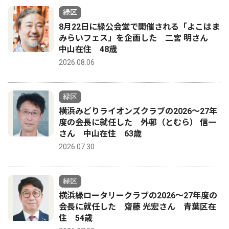
緑区
8月22日に緑公会堂で開催される「よこはま
みらいフェス」を企画した 二宮 明さん
中山在住 48歳
2026.08.06
緑区
横浜みどりライオンズクラブの2026〜27年
度の会長に就任した 外邨（とむら） 信一
さん 中山在住 63歳
2026.07.30
緑区
横浜緑ロータリークラブの2026〜27年度の
会長に就任した 齋藤 光宏さん 青葉区在
住 54歳