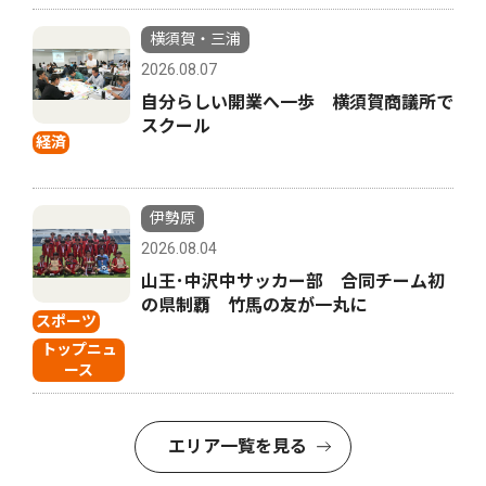
横須賀・三浦
2026.08.07
自分らしい開業へ一歩 横須賀商議所で
スクール
経済
伊勢原
2026.08.04
山王･中沢中サッカー部 合同チーム初
の県制覇 竹馬の友が一丸に
スポーツ
トップニュ
ース
エリア一覧を見る