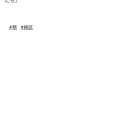
たら」
#祭
#緑区