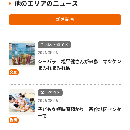
他のエリアのニュース
新着記事
金沢区・磯子区
2026.08.06
シーパラ 松平健さんが来島 マツケン
まみれまみれ島
文化
保土ケ谷区
2026.08.06
子どもを短時間預かり 西谷地区センタ
ーで
教育