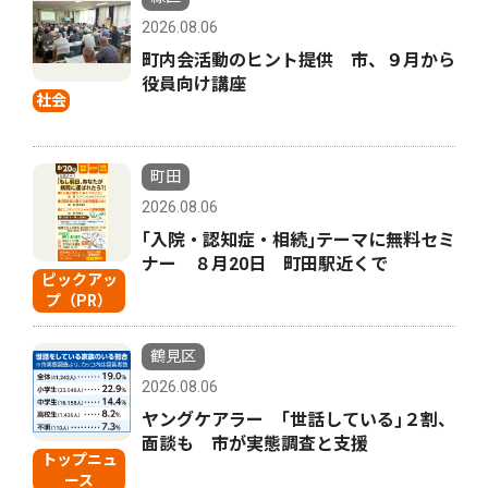
2026.08.06
町内会活動のヒント提供 市、９月から
役員向け講座
社会
町田
2026.08.06
｢入院・認知症・相続｣テーマに無料セミ
ナー ８月20日 町田駅近くで
ピックアッ
プ（PR）
鶴見区
2026.08.06
ヤングケアラー ｢世話している｣２割、
面談も 市が実態調査と支援
トップニュ
ース