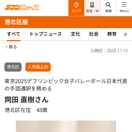
エリア
会社・IR
検索
Menu
港北区版
すべて
トップニュース
文化
社会
教育
ス
戻る
公開日：2025.11.13
港北区
人物風土記
東京2025デフリンピック女子バレーボール日本代表
の手話通訳を務める
岡田 直樹さん
港北区在住 43歳