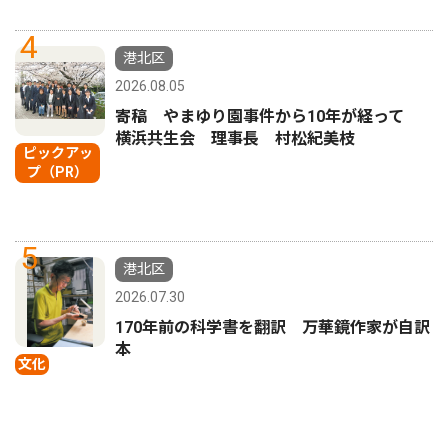
4
港北区
2026.08.05
寄稿 やまゆり園事件から10年が経って
横浜共生会 理事長 村松紀美枝
ピックアッ
プ（PR）
5
港北区
2026.07.30
170年前の科学書を翻訳 万華鏡作家が自訳
本
文化