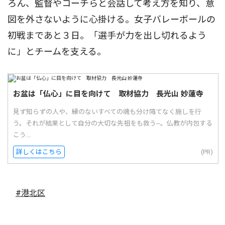
ろん、監督やコーチらと会話して考え方を知り、意
図を外さないように心掛ける。女子バレーボールの
初戦まであと３日。「選手が力を出し切れるよう
に」とチームを支える。
お盆は「仏心」に目を向けて 取材協力 長光山 妙蓮寺
見ず知らずの人や、縁のないすべての魂も分け隔てなく施しを行
う。それが結果として自分の大切な先祖をも救う--。仏教が内包する
こう...
詳しくはこちら
(PR)
#港北区