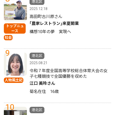
港北区
2025.12.18
高田町古川原さん
｢農家レストラン｣来夏開業
トップニュ
ース
構想10年の夢 実現へ
社会
9
港北区
2025.08.21
令和７年度全国高等学校総合体育大会の女
子七種競技で全国優勝を収めた
人物風土記
江口 美玲さん
菊名在住 16歳
10
港北区