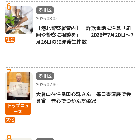
6
港北区
2026.08.05
【港北警察署管内】 詐欺電話に注意「周
囲や警察に相談を」 2026年7月20日〜7
社会
月26日の犯罪発生件数
7
港北区
2026.07.30
大倉山在住畠田心珠さん 毎日書道展で会
員賞 無心でつかんだ栄冠
トップニュ
ース
文化
8