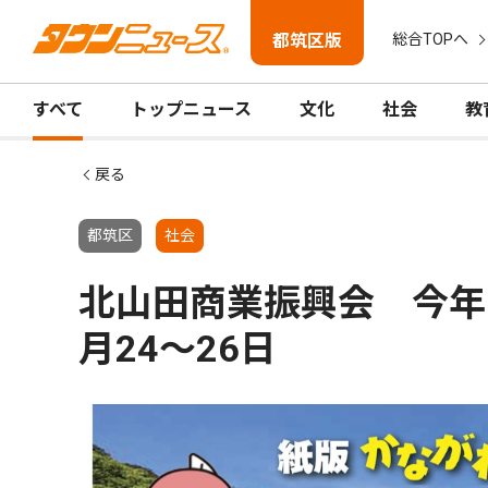
都筑区版
総合TOPへ
すべて
トップニュース
文化
社会
教
戻る
都筑区
社会
北山田商業振興会 今年
月24〜26日