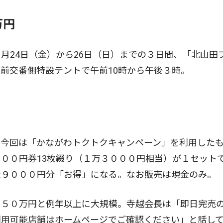
万円
24日（金）から26日（日）までの３日間、「北山田
前交番側特設テントで午前10時から午後３時。
今回は「かながわトクトクキャンペーン」を利用した
０００円券13枚綴り（１万３０００円相当）が１セット
大９０００円分「お得」になる。なお販売は現金のみ。
５０万円と例年以上に大規模。寺越会長は「即日完売
利用可能店舗はホームページでご確認ください」と話し