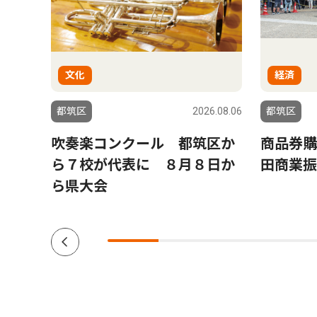
文化
経済
6.08.06
都筑区
2026.08.06
都筑区
ゆか
吹奏楽コンクール 都筑区か
商品券購
黒岩
ら７校が代表に ８月８日か
田商業振
ら県大会