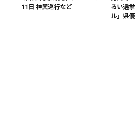
11日 神輿巡行など
るい選挙
ル」県優