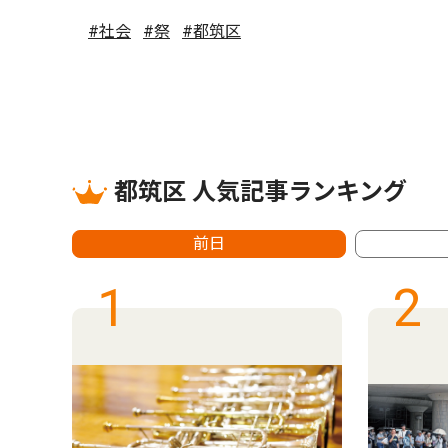
#社会
#祭
#都筑区
都筑区 人気記事ランキング
前日
1
2