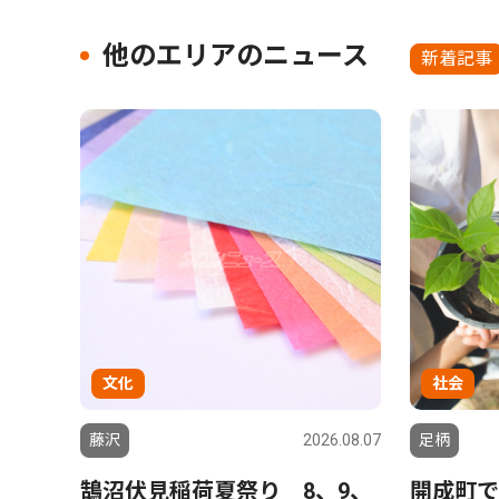
他のエリアのニュース
新着記事
文化
社会
藤沢
2026.08.07
足柄
鵠沼伏見稲荷夏祭り 8、9、
開成町で