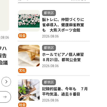
都筑区
脳トレに、仲間づくりに
雀卓導入、健康麻雀教室
社会
スポーツ
も 大熊スポーツ会館
社会
2026.08.06
.08.06
都筑区
2026.08.06
都筑区
ワハ
都筑の未来に意見募集 区プ
早渕中学
都筑区
ホールでピアノ個人練習
報告
ラン改定の検討に
部 県大
８月21日、都筑公会堂
会議
年連続 
2026.08.06
文化
都筑区
記録的猛暑、今年も ７月
平均気温、過去８番目
2026.08.06
社会