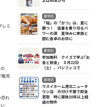
文は60本から
都筑区
「稲」の「かつ」は、夏に
プレミ
勝つ！ 猛暑を乗り切るパ
ワーの源 夏休みに家族と
囲む食卓のお供に
都筑区
参加無料 クイズで学ぶ｢お
金と税金｣ ８月22日
（土）、パシフィコで
もの
で販売
都筑区
ウスイホーム港北ニュータ
ウン店 片付け不要で即金
買取 特に築後20年以上経
の恐れ
過の物件
てい