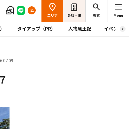
エリア
会社・IR
検索
Menu
R）
タイアップ（PR）
人物風土記
イベント
.07.09
７