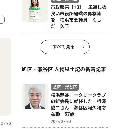
市政報告【18】 風通しの
良い市役所組織の再構築
を 横浜市会議員 くし
だ 久子
4
5
すべて見る
旭区・瀬谷区 人物風土記の新着記事
旭区・瀬谷区
横浜瀬谷ロータリークラブ
の新会長に就任した 相澤
隆二さん 瀬谷区阿久和南
社会
ピックアッ
在勤 57歳
2026.07.30
.07.30
旭区・瀬谷区
2026.07.28
旭区・瀬谷