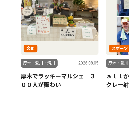
文化
スポーツ
厚木・愛川・清川
2026.08.05
厚木・愛川
厚木でラッキーマルシェ ３
ａｌｌ
００人が賑わい
クレー射