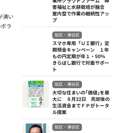
業所クラウドファーム 障
害福祉と水耕栽培が融合
室内型で作業の継続性アッ
が湧い
プ
のボラ
旭区・瀬谷区
スマホ専用「ＵＩ銀行」定
期預金キャンペーン １年
もの円定期が年１・50％
きらぼし銀行で対面サポー
ト
旭区・瀬谷区
大切な住まいの｢価値｣を最
大に ８月22日 売却後の
生活資金までＦＰがトータ
ル提案
旭区・瀬谷区