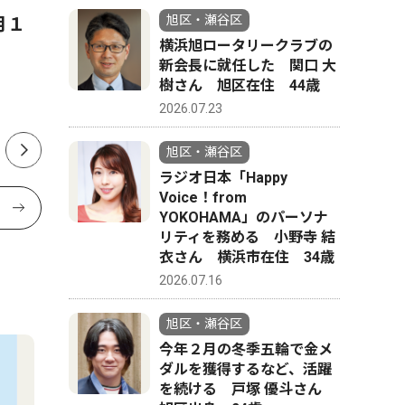
旭区・瀬谷区
月１
相鉄線瀬谷駅近くのいちょう
瀬谷駅近
横浜旭ロータリークラブの
通り商店会 ８月２日に恒例
所クラウ
新会長に就任した 関口 大
の夏祭り 人気の富くじも
祉と水耕
樹さん 旭区在住 44歳
で作業の
2026.07.23
旭区・瀬谷区
ラジオ日本「Happy
Voice！from
YOKOHAMA」のパーソナ
リティを務める 小野寺 結
衣さん 横浜市在住 34歳
2026.07.16
旭区・瀬谷区
今年２月の冬季五輪で金メ
ダルを獲得するなど、活躍
を続ける 戸塚 優斗さん