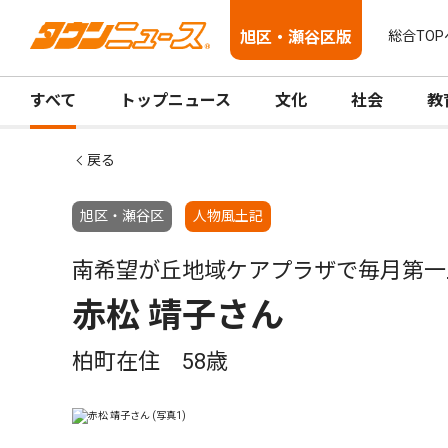
旭区・瀬谷区版
総合TOP
すべて
トップニュース
文化
社会
教
戻る
旭区・瀬谷区
人物風土記
南希望が丘地域ケアプラザで毎月第一
赤松 靖子さん
柏町在住 58歳