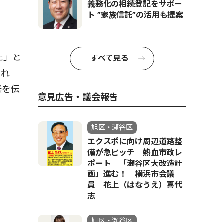
義務化の相続登記をサポー
ト ”家族信託”の活用も提案
た」と
すべて見る
くれ
楽を伝
意見広告・議会報告
旭区・瀬谷区
エクスポに向け周辺道路整
備が急ピッチ 熱血市政レ
ポート 「瀬谷区大改造計
画」進む！ 横浜市会議
員 花上（はなうえ）喜代
志
旭区・瀬谷区