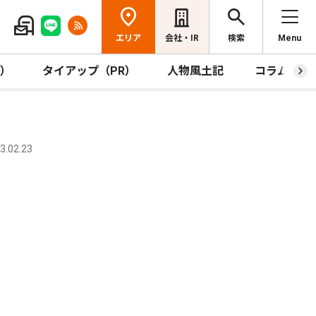
エリア
会社・IR
検索
Menu
R）
タイアップ（PR）
人物風土記
コラム
.02.23