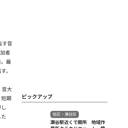
指す音
参加者
前。最
話す。
、音大
ピックアップ
。短期
得し
旭区・瀬谷区
した
瀬谷駅近くで開所 地域作