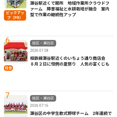
瀬谷駅近くで開所 地域作業所クラウドフ
ァーム 障害福祉と水耕栽培が融合 室内
ピックアッ
型で作業の継続性アップ
プ（PR）
6
旭区・瀬谷区
2026.07.28
相鉄線瀬谷駅近くのいちょう通り商店会
８月２日に恒例の夏祭り 人気の富くじも
社会
7
旭区・瀬谷区
2026.07.16
瀬谷区の中学生軟式野球チーム 2年連続で