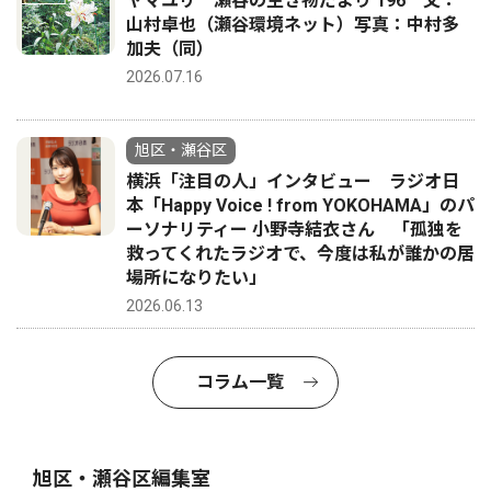
ヤマユリ 瀬谷の生き物だより 196 文：
山村卓也（瀬谷環境ネット）写真：中村多
加夫（同）
2026.07.16
旭区・瀬谷区
横浜「注目の人」インタビュー ラジオ日
本「Happy Voice ! from YOKOHAMA」のパ
ーソナリティー 小野寺結衣さん 「孤独を
救ってくれたラジオで、今度は私が誰かの居
場所になりたい」
2026.06.13
コラム一覧
旭区・瀬谷区編集室