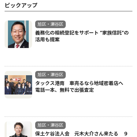
ピックアップ
旭区・瀬谷区
義務化の相続登記をサポート ”家族信託”の
活用も提案
旭区・瀬谷区
タックス港南 車売るなら地域密着店へ
電話一本、無料で出張査定
旭区・瀬谷区
保土ケ谷法人会 元木大介さん来たる ９