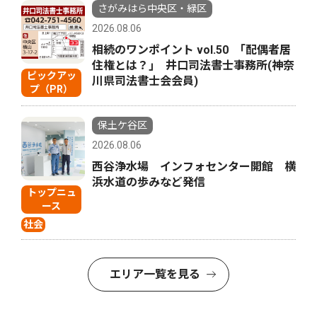
さがみはら中央区・緑区
2026.08.06
相続のワンポイント vol.50 ｢配偶者居
住権とは？｣ 井口司法書士事務所(神奈
ピックアッ
川県司法書士会会員)
プ（PR）
保土ケ谷区
2026.08.06
西谷浄水場 インフォセンター開館 横
浜水道の歩みなど発信
トップニュ
ース
社会
エリア一覧を見る