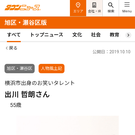
エリア
会社・IR
検索
Menu
旭区・瀬谷区版
すべて
トップニュース
文化
社会
教育
ス
戻る
公開日：2019.10.10
旭区・瀬谷区
人物風土記
横浜市出身のお笑いタレント
出川 哲朗さん
55歳