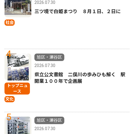
2026.07.30
三ツ境で白姫まつり ８月１日、２日に
社会
4
旭区・瀬谷区
2026.07.30
県立公文書館 二俣川の歩みひも解く 駅
開業１００年で企画展
トップニュ
ース
文化
5
旭区・瀬谷区
2026.07.30