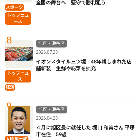
全国の舞台へ 堅守で勝利狙う
スポーツ
トップニュ
ース
8
旭区・瀬谷区
2026.07.23
イオンスタイル三ツ境 48年親しまれた店
舗新装 生鮮や総菜を拡充
トップニュ
ース
経済
9
旭区・瀬谷区
2026.04.23
４月に旭区長に就任した 堀口 和美さん 平塚
市在住 59歳
人物風土記