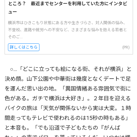
ところ？ 最近までセンターを利用していた方にインタビ
ュー
横浜市はひきこもり状態にある方や生きづらさ、対人関係の悩み、
不登校、進路や就労への不安など、さまざまな悩みを抱える若者と
そのご...
詳しくはこちら
(PR)
○…「どこに立っても絵になる街、それが横浜」と
決め顔。山下公園や中華街は幾度となくデートで足
を運んだ思い出の地。「異国情緒ある雰囲気で街に
色がある。ガチで横浜は大好き」。２年目を迎える
バイクの旅は「天気が関係ないから実は大変。１時
間走ってもテレビで使われるのは15秒の時もある」
と本音も。「でも沿道で子どもたちの『がんば