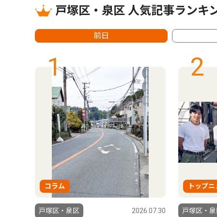
戸塚区・泉区 人気記事ランキ
前日
1
2
コラム
トップニ
5.09.25
戸塚区・泉区
2026.07.30
戸塚区・泉