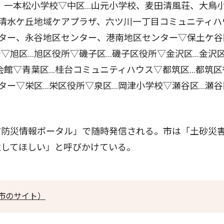
、一本松小学校▽中区…山元小学校、麦田清風荘、大鳥
清水ケ丘地域ケアプラザ、六ツ川一丁目コミュニティハ
ター、永谷地区センター、港南地区センター▽保土ケ谷
▽旭区…旭区役所▽磯子区…磯子区役所▽金沢区…金沢
会館▽青葉区…桂台コミュニティハウス▽都筑区…都筑区
ター▽栄区…栄区役所▽泉区…岡津小学校▽瀬谷区…瀬谷
防災情報ポータル」で随時発信される。市は「土砂災
意してほしい」と呼びかけている。
市のサイト）