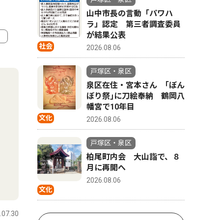
山中市長の言動「パワハ
ラ」認定 第三者調査委員
が結果公表
社会
2026.08.06
4
5
戸塚区・泉区
泉区在住・宮本さん ｢ぼん
ぼり祭｣に刀絵奉納 鶴岡八
幡宮で10年目
文化
2026.08.06
戸塚区・泉区
柏尾町内会 大山詣で、８
月に再開へ
2026.08.06
スポーツ
人物風土
文化
.07.30
戸塚区・泉区
2026.07.30
戸塚区・泉