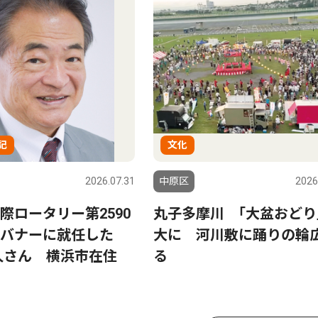
記
文化
2026.07.31
中原区
2026
際ロータリー第2590
丸子多摩川 ｢大盆おどり
ガバナーに就任した
大に 河川敷に踊りの輪
彰久さん 横浜市在住
る