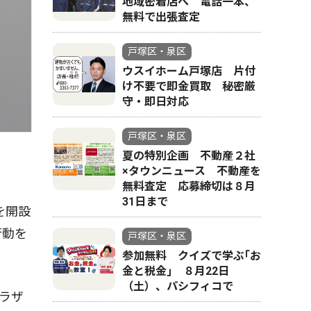
地域密着店へ 電話一本、
無料で出張査定
戸塚区・泉区
ウスイホーム戸塚店 片付
け不要で即金買取 秘密厳
守・即日対応
戸塚区・泉区
夏の特別企画 不動産２社
×タウンニュース 不動産を
無料査定 応募締切は８月
31日まで
を開設
行動を
戸塚区・泉区
参加無料 クイズで学ぶ｢お
金と税金｣ ８月22日
（土）、パシフィコで
ラザ