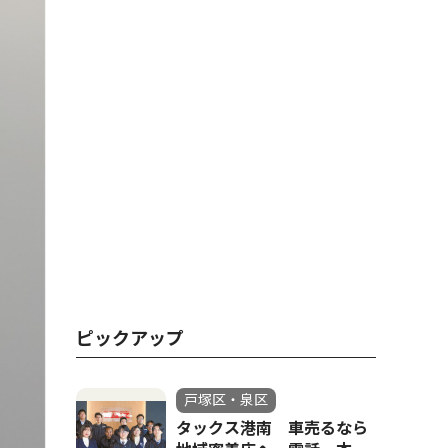
ピックアップ
戸塚区・泉区
タックス港南 車売るなら