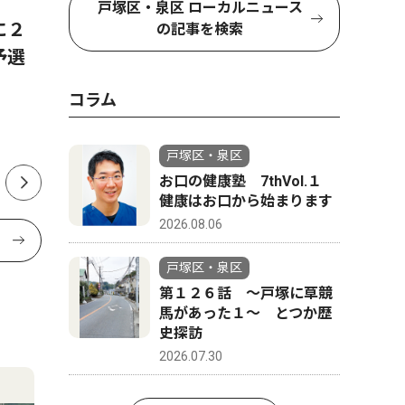
戸塚区・泉区 ローカルニュース
に２
泉区在住・酒井博生さん
地域工業
の記事を検索
予選
（51） 挑戦続ける｢遅咲
る「横浜
き」レスラー 一昨年に団体
会長に就
コラム
も立ち上げ
ん 大洋
役 66歳
戸塚区・泉区
お口の健康塾 7thVol.１
健康はお口から始まります
2026.08.06
戸塚区・泉区
第１２６話 〜戸塚に草競
馬があった１〜 とつか歴
史探訪
2026.07.30