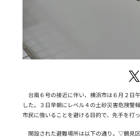
台風６号の接近に伴い、横浜市は６月２日午後
した。３日早朝にレベル４の土砂災害危険警
市民に強いることを避ける目的で、先手を打
開設された避難場所は以下の通り。▽鶴見区