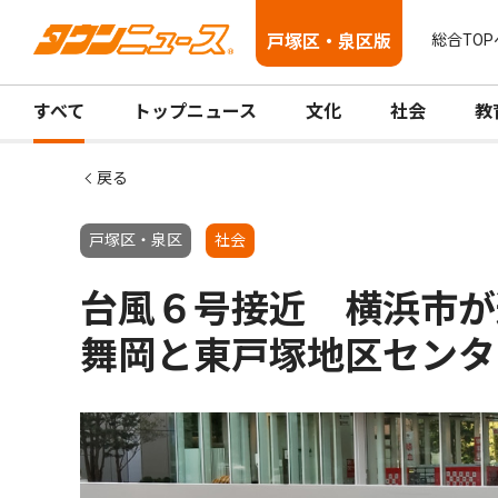
戸塚区・泉区版
総合TOP
すべて
トップニュース
文化
社会
教
戻る
戸塚区・泉区
社会
台風６号接近 横浜市が
舞岡と東戸塚地区センタ