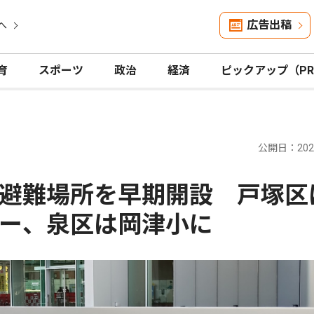
広告出稿
へ
育
スポーツ
政治
経済
ピックアップ（P
公開日：2026
避難場所を早期開設 戸塚区
ー、泉区は岡津小に