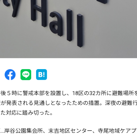
５時に警戒本部を設置し、18区の32カ所に避難場所
報が発表される見通しとなったための措置。深夜の避難
った対応に踏み切った。
…岸谷公園集会所、末吉地区センター、寺尾地域ケアプ