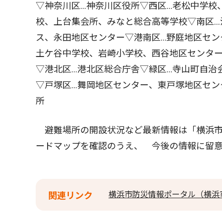
▽神奈川区…神奈川区役所▽西区…老松中学校
校、上台集会所、みなと総合高等学校▽南区…
ス、永田地区センター▽港南区…野庭地区セン
土ケ谷中学校、岩崎小学校、西谷地区センター
▽港北区…港北区総合庁舎▽緑区…寺山町自治
▽戸塚区…舞岡地区センター、東戸塚地区セン
所
避難場所の開設状況など最新情報は「横浜市
ードマップを確認のうえ、 今後の情報に留
横浜市防災情報ポータル（横浜
関連リンク