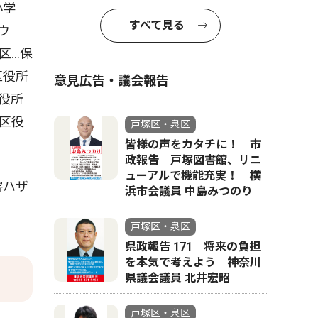
小学
すべて見る
ウ
区…保
区役所
意見広告・議会報告
役所
区役
戸塚区・泉区
皆様の声をカタチに！ 市
政報告 戸塚図書館、リニ
ューアルで機能充実！ 横
害ハザ
浜市会議員 中島みつのり
戸塚区・泉区
県政報告 171 将来の負担
を本気で考えよう 神奈川
県議会議員 北井宏昭
戸塚区・泉区