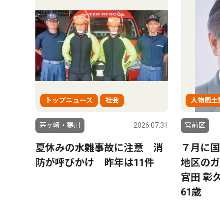
トップニュース
社会
人物風土
茅ヶ崎・寒川
2026.07.31
宮前区
夏休みの水難事故に注意 消
７月に国
防が呼びかけ 昨年は11件
地区の
宮田 
61歳