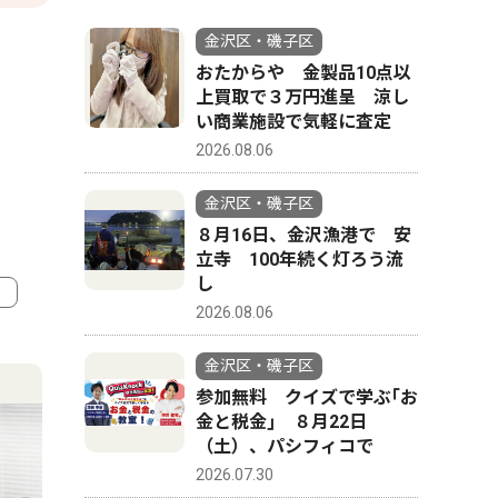
金沢区・磯子区
おたからや 金製品10点以
上買取で３万円進呈 涼し
い商業施設で気軽に査定
2026.08.06
金沢区・磯子区
８月16日、金沢漁港で 安
立寺 100年続く灯ろう流
し
2026.08.06
4
5
金沢区・磯子区
参加無料 クイズで学ぶ｢お
金と税金｣ ８月22日
（土）、パシフィコで
2026.07.30