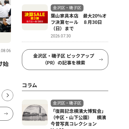
金沢区・磯子区
葉山家具本店 最大20％オ
フ決算セール ８月30日
（日）まで
トップニュース
社会
社会
2026.07.30
.08.06
金沢区・磯子区
2026.08.06
金沢区・磯
金沢区・磯子区 ピックアップ
（PR）の記事を検索
け始
六浦で通学見守る90歳 無事
夏祭りに
故を願い20年以上
レモホー
コラム
金沢区・磯子区
「復興記念横濱大博覧会」
（中区・山下公園） 横濱
今昔写真コレクション