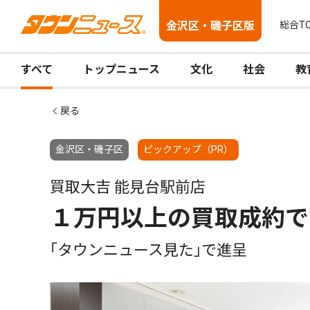
金沢区・磯子区版
総合T
すべて
トップニュース
文化
社会
教
戻る
金沢区・磯子区
ピックアップ（PR）
買取大吉 能見台駅前店
１万円以上の買取成約で
｢タウンニュース見た｣で進呈