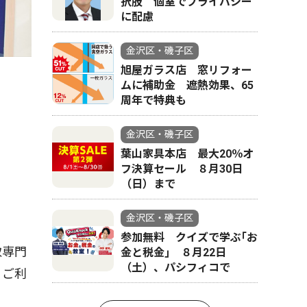
択肢 個室でプライバシー
に配慮
金沢区・磯子区
旭屋ガラス店 窓リフォー
ムに補助金 遮熱効果、65
周年で特典も
金沢区・磯子区
葉山家具本店 最大20％オ
フ決算セール ８月30日
（日）まで
金沢区・磯子区
参加無料 クイズで学ぶ｢お
取専門
金と税金｣ ８月22日
（土）、パシフィコで
くご利