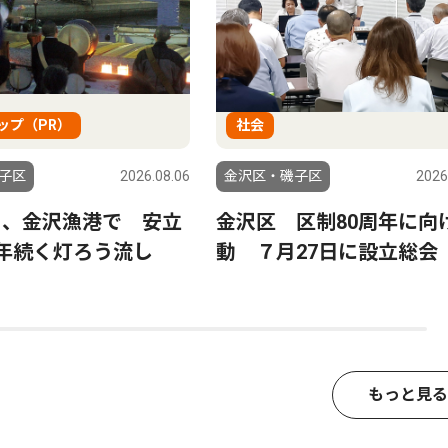
ップ（PR）
社会
子区
2026.08.06
金沢区・磯子区
2026
日、金沢漁港で 安立
金沢区 区制80周年に向
0年続く灯ろう流し
動 ７月27日に設立総会
もっと見る