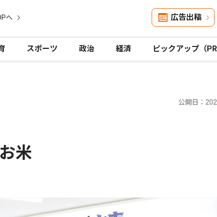
広告出稿
OPへ
育
スポーツ
政治
経済
ピックアップ（P
公開日：2026
お米