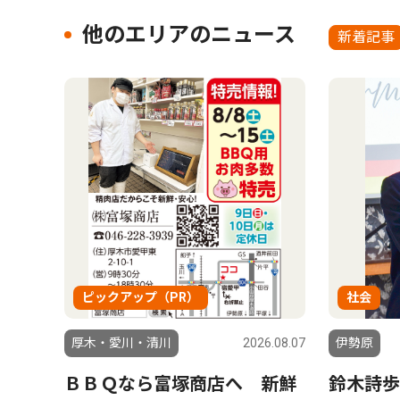
他のエリアのニュース
新着記事
ピックアップ（PR）
社会
厚木・愛川・清川
2026.08.07
伊勢原
ＢＢＱなら富塚商店へ 新鮮
鈴木詩歩