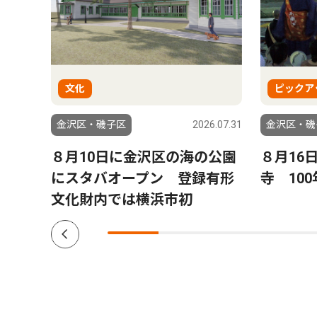
文化
ピックア
6.08.06
金沢区・磯子区
2026.07.31
金沢区・磯
来
８月10日に金沢区の海の公園
８月16
れ島
にスタバオープン 登録有形
寺 10
文化財内では横浜市初