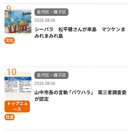
9
金沢区・磯子区
2026.08.06
シーパラ 松平健さんが来島 マツケンま
みれまみれ島
文化
10
金沢区・磯子区
2026.08.06
山中市長の言動 ｢パワハラ｣ 第三者調査委
が認定
トップニュ
ース
社会