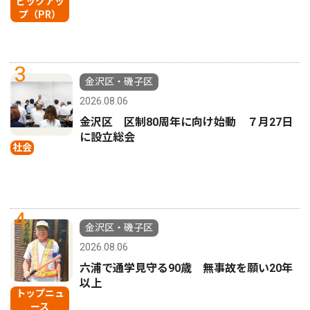
ピックアッ
プ（PR）
3
金沢区・磯子区
2026.08.06
金沢区 区制80周年に向け始動 ７月27日
に設立総会
社会
4
金沢区・磯子区
2026.08.06
六浦で通学見守る90歳 無事故を願い20年
以上
トップニュ
ース