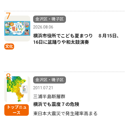
7
金沢区・磯子区
2026.08.06
横浜市役所でこども夏まつり ８月15日、
16日に盆踊りや和太鼓演奏
文化
8
金沢区・磯子区
2011.07.21
三浦半島断層群
横浜でも震度７の危険
トップニュ
ース
東日本大震災で発生確率高まる