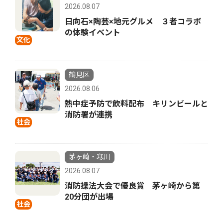
2026.08.07
日向石×陶芸×地元グルメ ３者コラボ
の体験イベント
文化
鶴見区
2026.08.06
熱中症予防で飲料配布 キリンビールと
消防署が連携
社会
茅ヶ崎・寒川
2026.08.07
消防操法大会で優良賞 茅ヶ崎から第
20分団が出場
社会