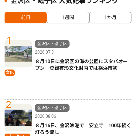
金沢区・磯子区 人気記事ランキング
前日
1週間
1か月
1
金沢区・磯子区
2026.07.31
８月10日に金沢区の海の公園にスタバオー
プン 登録有形文化財内では横浜市初
文化
2
金沢区・磯子区
2026.08.06
８月16日、金沢漁港で 安立寺 100年続く
灯ろう流し