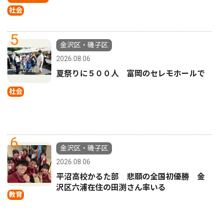
社会
5
金沢区・磯子区
2026.08.06
夏祭りに５００人 富岡のセレモホールで
社会
6
金沢区・磯子区
2026.08.06
平沼高校かるた部 悲願の全国初優勝 金
沢区六浦在住の田渕さん率いる
教育