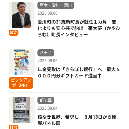
厚木・愛川・清川
2026.08.06
愛川町の31歳新町長が就任１カ月 変
化よりも安心感で船出 茅大夢（かやひ
政治
ろむ）町長インタビュー
八王子
2026.08.06
年金受取は「きらぼし銀行」へ 最大５
０００円分ギフトカード進呈中
ピックアッ
プ（PR）
都筑区
2026.08.04
核なき世界、希求し ８月13日から原
爆パネル展
社会