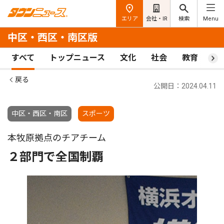
エリア
会社・IR
検索
Menu
中区・西区・南区版
すべて
トップニュース
文化
社会
教育
ス
戻る
公開日：2024.04.11
中区・西区・南区
スポーツ
本牧原拠点のチアチーム
２部門で全国制覇