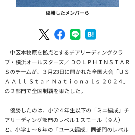
優勝したメンバーら
中区本牧原を拠点とするチアリーディングクラ
ブ・横浜オールスターズ／ ＤＯＬＰＨＩＮＳＴＡＲ
Ｓのチームが、３月23日に開かれた全国大会「ＵＳ
Ａ Ａｌｌ Ｓｔａｒ Ｎａｔｉｏｎａｌｓ ２０２４」
の２部門で全国制覇を果たした。
優勝したのは、小学４年生以下の「ミニ編成」チ
アリーディング部門のレベル１スモール（９人）
と、小学１〜６年の「ユース編成」同部門のレベル