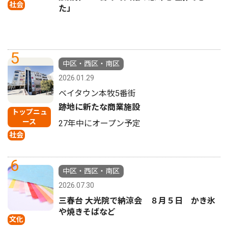
社会
た」
5
中区・西区・南区
2026.01.29
ベイタウン本牧5番街
跡地に新たな商業施設
トップニュ
ース
27年中にオープン予定
社会
6
中区・西区・南区
2026.07.30
三春台 大光院で納涼会 ８月５日 かき氷
や焼きそばなど
文化