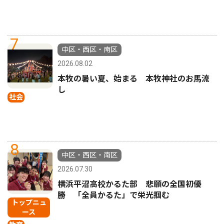
7
中区・西区・南区
2026.08.02
本牧の暑い夏、始まる 本牧神社のお馬流
し
社会
8
中区・西区・南区
2026.07.30
横浜平沼高校かるた部 悲願の全国初優
勝 「全員かるた」で栄光掴む
トップニュ
ース