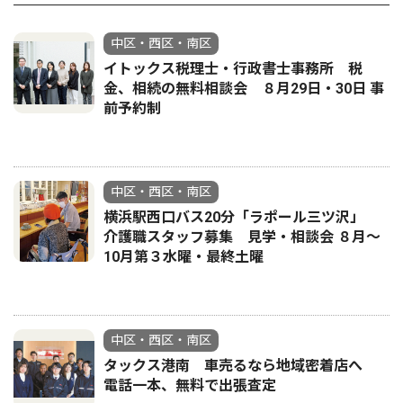
中区・西区・南区
イトックス税理士・行政書士事務所 税
金、相続の無料相談会 ８月29日・30日 事
前予約制
中区・西区・南区
横浜駅西口バス20分「ラポール三ツ沢」
介護職スタッフ募集 見学・相談会 ８月〜
10月第３水曜・最終土曜
中区・西区・南区
タックス港南 車売るなら地域密着店へ
電話一本、無料で出張査定