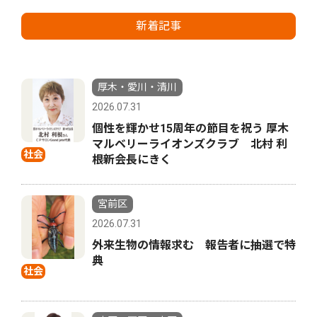
新着記事
厚木・愛川・清川
2026.07.31
個性を輝かせ15周年の節目を祝う 厚木
マルベリーライオンズクラブ 北村 利
社会
根新会長にきく
宮前区
2026.07.31
外来生物の情報求む 報告者に抽選で特
典
社会