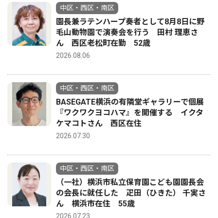
中区・西区・南区
園長兼ラテンハープ奏者として8月8日に野
毛山動物園で演奏会を行う 田村 理恵さ
ん 西区老松町在勤 52歳
2026.08.06
中区・西区・南区
BASEGATE横浜の有隣堂ギャラリーで個展
『ワクワクヨコハマ』を開催する イクタ
ケマコトさん 西区在住
2026.07.30
中区・西区・南区
（一社）横浜市私立保育園こども園園長会
の会長に就任した 疋田（ひきた） 千実さ
ん 横浜市在住 55歳
2026.07.23