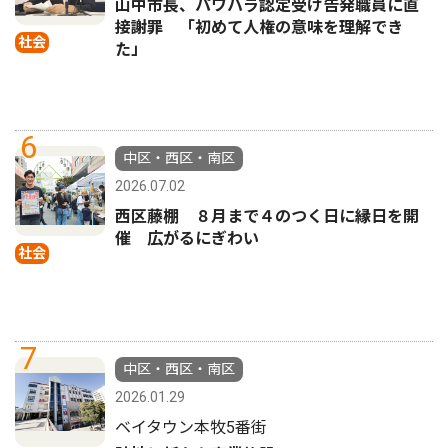
山中市長、パワハラ認定受け告発職員に直
接謝罪 「初めて人権の意味を理解でき
社会
た」
6
中区・西区・南区
2026.07.02
西区藤棚 ８月まで４のつく日に縁日を開
催 広がるにぎわい
社会
7
中区・西区・南区
2026.01.29
ベイタウン本牧5番街