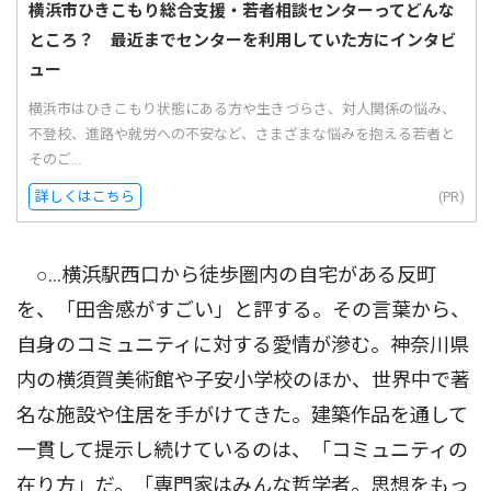
横浜市ひきこもり総合支援・若者相談センターってどんな
ところ？ 最近までセンターを利用していた方にインタビ
ュー
横浜市はひきこもり状態にある方や生きづらさ、対人関係の悩み、
不登校、進路や就労への不安など、さまざまな悩みを抱える若者と
そのご...
詳しくはこちら
(PR)
○…横浜駅西口から徒歩圏内の自宅がある反町
を、「田舎感がすごい」と評する。その言葉から、
自身のコミュニティに対する愛情が滲む。神奈川県
内の横須賀美術館や子安小学校のほか、世界中で著
名な施設や住居を手がけてきた。建築作品を通して
一貫して提示し続けているのは、「コミュニティの
在り方」だ。「専門家はみんな哲学者。思想をもっ