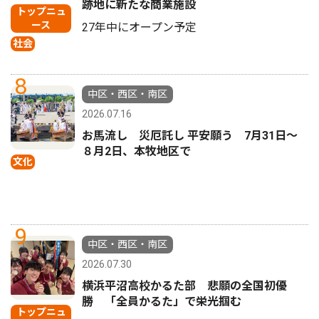
跡地に新たな商業施設
トップニュ
ース
27年中にオープン予定
社会
8
中区・西区・南区
2026.07.16
お馬流し 災厄託し 平安願う 7月31日〜
８月2日、本牧地区で
文化
9
中区・西区・南区
2026.07.30
横浜平沼高校かるた部 悲願の全国初優
勝 「全員かるた」で栄光掴む
トップニュ