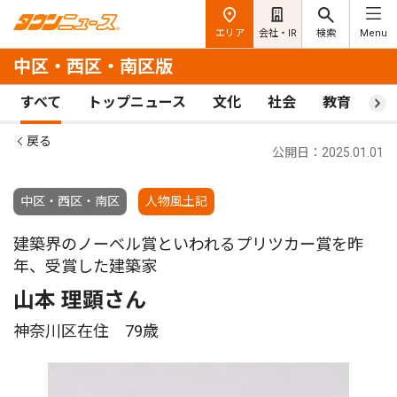
エリア
会社・IR
検索
Menu
中区・西区・南区版
すべて
トップニュース
文化
社会
教育
ス
戻る
公開日：2025.01.01
中区・西区・南区
人物風土記
建築界のノーベル賞といわれるプリツカー賞を昨
年、受賞した建築家
山本 理顕さん
神奈川区在住 79歳