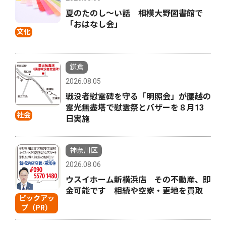
夏のたのし〜い話 相模大野図書館で
「おはなし会」
文化
鎌倉
2026.08.05
戦没者慰霊碑を守る「明照会」が腰越の
霊光無盡塔で慰霊祭とバザーを８月13
社会
日実施
神奈川区
2026.08.06
ウスイホーム新横浜店 その不動産、即
金可能です 相続や空家・更地を買取
ピックアッ
プ（PR）