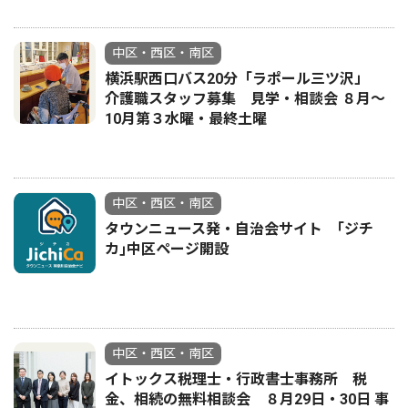
中区・西区・南区
横浜駅西口バス20分「ラポール三ツ沢」
介護職スタッフ募集 見学・相談会 ８月〜
10月第３水曜・最終土曜
中区・西区・南区
タウンニュース発・自治会サイト ｢ジチ
カ｣中区ページ開設
中区・西区・南区
イトックス税理士・行政書士事務所 税
金、相続の無料相談会 ８月29日・30日 事