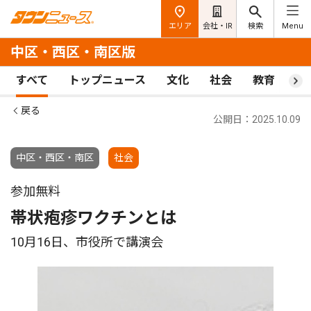
エリア
会社・IR
検索
Menu
中区・西区・南区版
すべて
トップニュース
文化
社会
教育
ス
戻る
公開日：2025.10.09
中区・西区・南区
社会
参加無料
帯状疱疹ワクチンとは
10月16日、市役所で講演会