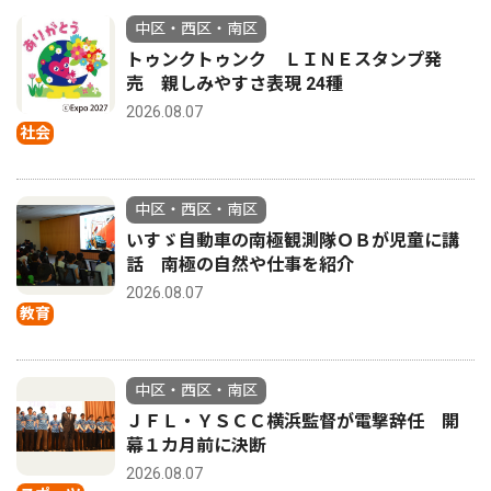
中区・西区・南区
トゥンクトゥンク ＬＩＮＥスタンプ発
売 親しみやすさ表現 24種
2026.08.07
社会
中区・西区・南区
いすゞ自動車の南極観測隊ＯＢが児童に講
話 南極の自然や仕事を紹介
2026.08.07
教育
中区・西区・南区
ＪＦＬ・ＹＳＣＣ横浜監督が電撃辞任 開
幕１カ月前に決断
2026.08.07