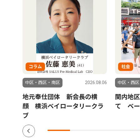
コラム
社会
6.08.04
中区・西区・南区
2026.08.06
中区・西区
ら熊
地元奉仕団体 新会長の横
関内地区
川県
顔 横浜ベイロータリークラ
て ベー
ブ