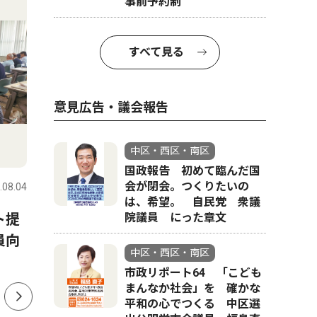
事前予約制
すべて見る
意見広告・議会報告
文化
中区・西区・南区
社会
国政報告 初めて臨んだ国
会が閉会。つくりたいの
.08.04
中区・西区・南区
2026.08.06
中区・西区
は、希望。 自民党 衆議
ト提
「ゆず色」のオシロイバナ
院議員 にった章文
南区・吉
員向
ファン通じ、横浜から全国へ
ニ店員が
中区・西区・南区
ぐ 南警
市政リポート64 「こども
まんなか社会」を 確かな
平和の心でつくる 中区選