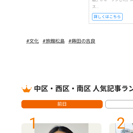
ス...
詳しくはこちら
#文化
#旅館松島
#蒔田の吉良
中区・西区・南区 人気記事ラ
前日
1
2