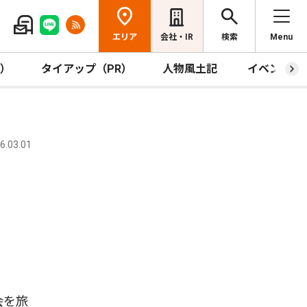
エリア
会社・IR
検索
Menu
R）
タイアップ（PR）
人物風土記
イベント
.03.01
会を旅