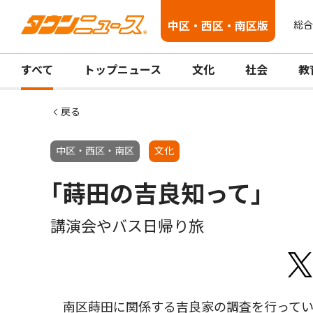
中区・西区・南区版
総合
すべて
トップニュース
文化
社会
教
戻る
中区・西区・南区
文化
｢蒔田の吉良知って｣
講演会やバス日帰り旅
南区蒔田に関係する吉良家の調査を行ってい