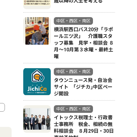
歳以降の人生を考える
中区・西区・南区
横浜駅西口バス20分「ラポ
ール三ツ沢」 介護職スタ
ッフ募集 見学・相談会 ８
月〜10月第３水曜・最終土
曜
中区・西区・南区
タウンニュース発・自治会
サイト ｢ジチカ｣中区ペー
ジ開設
中区・西区・南区
イトックス税理士・行政書
4
5
士事務所 税金、相続の無
料相談会 ８月29日・30日