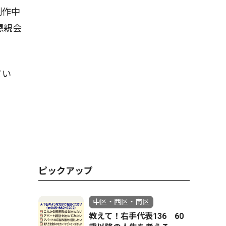
制作中
懇親会
てい
ピックアップ
中区・西区・南区
教えて！右手代表136 60