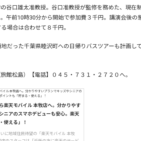
学の谷口雄太准教授。谷口准教授が監修を務めた、現在
。午前10時30分から開始で参加費３千円。講演会後の
する場合は合わせて８千円。
領地だった千葉県睦沢町への日帰りバスツアーも計画し
旅館松島）【電話】０４５・７３１・２７２０へ。
ら楽天モバイル 本牧店へ。分かりやす
シニアのスマホデビューも安心。楽天
・使える」！
り沿いに地域住民待望の「楽天モバイル 本牧
同店のスタッフは「近所の方に楽天のサービ