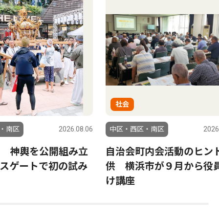
社会
・南区
2026.08.06
中区・西区・南区
2026
 神輿を公開組み立
自治会町内会活動のヒン
スゲートで初の試み
供 横浜市が９月から役
け講座