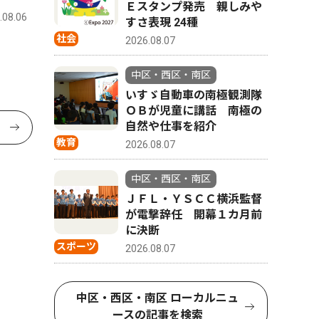
Ｅスタンプ発売 親しみや
.08.06
すさ表現 24種
社会
2026.08.07
中区・西区・南区
いすゞ自動車の南極観測隊
ＯＢが児童に講話 南極の
自然や仕事を紹介
教育
2026.08.07
中区・西区・南区
ＪＦＬ・ＹＳＣＣ横浜監督
が電撃辞任 開幕１カ月前
に決断
スポーツ
2026.08.07
中区・西区・南区 ローカルニュ
ースの記事を検索