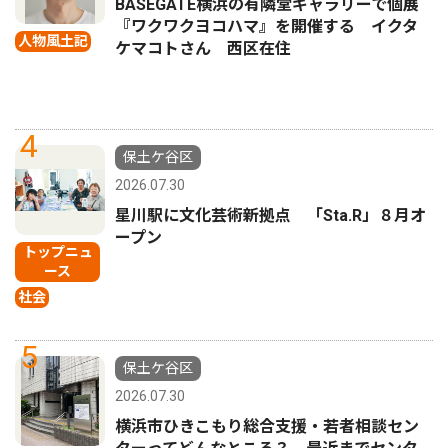
BASEGATE横浜の有隣堂ギャラリーで個展
『ワクワクヨコハマ』を開催する イクタ
人物風土記
ケマコトさん 西区在住
4
保土ケ谷区
2026.07.30
星川駅に文化芸術新拠点 「Sta.R」８月オ
ープン
トップニュ
ース
社会
5
保土ケ谷区
2026.07.30
横浜市ひきこもり総合支援・若者相談セン