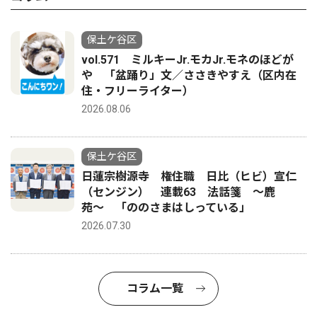
保土ケ谷区
vol.571 ミルキーJr.モカJr.モネのほどが
や 「盆踊り」文／ささきやすえ（区内在
住・フリーライター）
2026.08.06
保土ケ谷区
日蓮宗樹源寺 権住職 日比（ヒビ）宣仁
（センジン） 連載63 法話箋 〜鹿
苑〜 「ののさまはしっている」
2026.07.30
コラム一覧