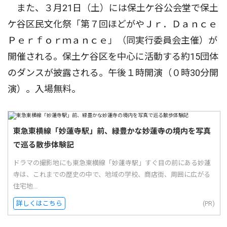
また、３月21日（土）には保土ケ谷公会堂で保土
ケ谷区民文化祭「第７回ほどがやＪｒ．Ｄａｎｃｅ
Ｐｅｒｆｏｒｍａｎｃｅ」（同実行委員会主催）が
開催される。保土ケ谷区を中心に活動する約15団体
のダンスが披露される。午後１時開演（０時30分開
演）。入場無料。
東急東横線「妙蓮寺駅」前、緑豊かな妙蓮寺の境内を写真
で巡る散歩体験記
ドラマの撮影地にも東急東横線「妙蓮寺駅」すぐ目の前にある妙蓮
寺は、これまでの歴史の中で、地域の学校、商店街、周囲に広がる
住宅地...
詳しくはこちら
(PR)