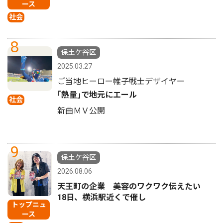
ース
社会
8
保土ケ谷区
2025.03.27
ご当地ヒーロー帷子戦士デザイヤー
｢熱量｣で地元にエール
社会
新曲ＭＶ公開
9
保土ケ谷区
2026.08.06
天王町の企業 美容のワクワク伝えたい
18日、横浜駅近くで催し
トップニュ
ース