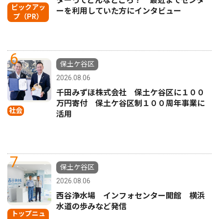
ターってどんなところ？ 最近までセンタ
ピックアッ
ーを利用していた方にインタビュー
プ（PR）
6
保土ケ谷区
2026.08.06
千田みずほ株式会社 保土ケ谷区に１００
万円寄付 保土ケ谷区制１００周年事業に
社会
活用
7
保土ケ谷区
2026.08.06
西谷浄水場 インフォセンター開館 横浜
水道の歩みなど発信
トップニュ