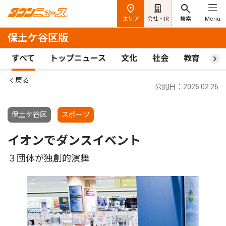
エリア
会社・IR
検索
Menu
保土ケ谷区版
すべて
トップニュース
文化
社会
教育
ス
戻る
公開日：2026.02.26
保土ケ谷区
スポーツ
イオンでダンスイベント
３団体が独創的演舞