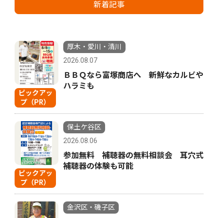
新着記事
厚木・愛川・清川
2026.08.07
ＢＢＱなら富塚商店へ 新鮮なカルビや
ハラミも
ピックアッ
プ（PR）
保土ケ谷区
2026.08.06
参加無料 補聴器の無料相談会 耳穴式
補聴器の体験も可能
ピックアッ
プ（PR）
金沢区・磯子区