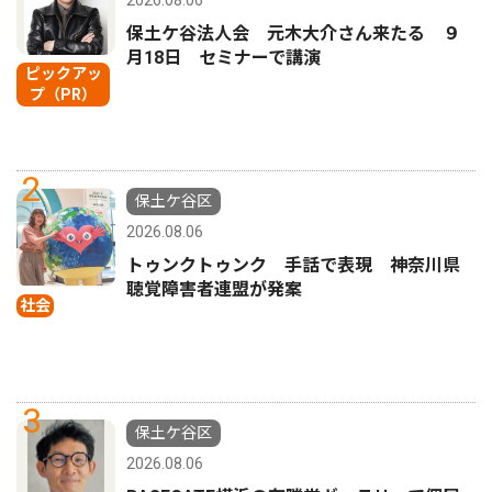
2026.08.06
保土ケ谷法人会 元木大介さん来たる ９
月18日 セミナーで講演
ピックアッ
プ（PR）
2
保土ケ谷区
2026.08.06
トゥンクトゥンク 手話で表現 神奈川県
聴覚障害者連盟が発案
社会
3
保土ケ谷区
2026.08.06