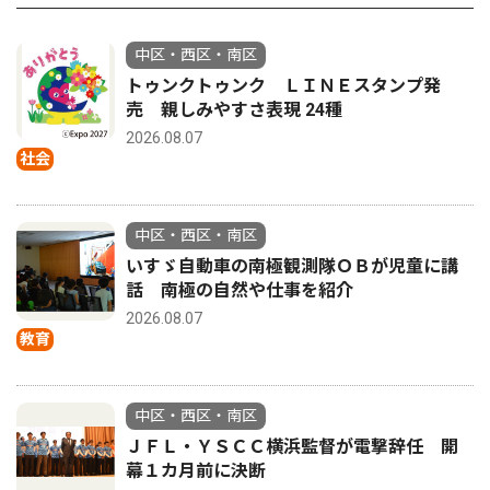
中区・西区・南区
トゥンクトゥンク ＬＩＮＥスタンプ発
売 親しみやすさ表現 24種
2026.08.07
社会
中区・西区・南区
いすゞ自動車の南極観測隊ＯＢが児童に講
話 南極の自然や仕事を紹介
2026.08.07
教育
中区・西区・南区
ＪＦＬ・ＹＳＣＣ横浜監督が電撃辞任 開
幕１カ月前に決断