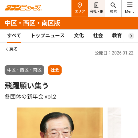
エリア
会社・IR
検索
Menu
中区・西区・南区版
すべて
トップニュース
文化
社会
教育
ス
戻る
公開日：2026.01.22
中区・西区・南区
社会
飛躍願い集う
各団体の新年会 vol.2