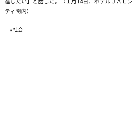
進したい」と話した。（１月14日、ホテルＪＡＬシ
ティ関内）
#社会