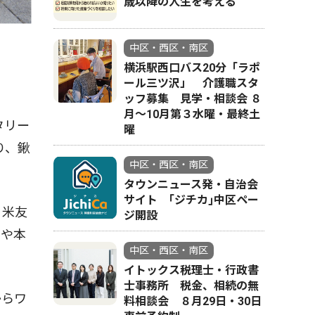
歳以降の人生を考える
中区・西区・南区
横浜駅西口バス20分「ラポ
ール三ツ沢」 介護職スタ
ッフ募集 見学・相談会 ８
月〜10月第３水曜・最終土
タリー
曜
り、鍬
中区・西区・南区
タウンニュース発・自治会
サイト ｢ジチカ｣中区ペー
日米友
ジ開設
園や本
中区・西区・南区
イトックス税理士・行政書
士事務所 税金、相続の無
からワ
料相談会 ８月29日・30日