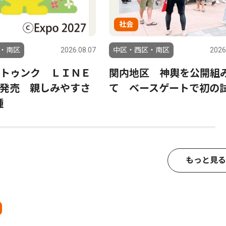
社会
・南区
2026.08.07
中区・西区・南区
2026
トゥンク ＬＩＮＥ
関内地区 神輿を公開組
発売 親しみやすさ
て ベースゲートで初の
種
もっと見る