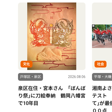
文化
社会
戸塚区・泉区
2026.08.06
平塚・大磯
泉区在住・宮本さん ｢ぼんぼ
湘南よさ
り祭｣に刀絵奉納 鶴岡八幡宮
テスト 
で10年目
て｣が最
００点