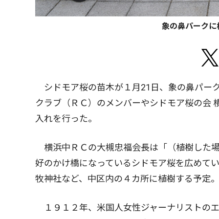
象の鼻パークに
シドモア桜の苗木が１月21日、象の鼻パー
クラブ（ＲＣ）のメンバーやシドモア桜の会 
入れを行った。
横浜中ＲＣの大槻忠福会長は「（植樹した場
好のかけ橋になっているシドモア桜を広めて
牧神社など、中区内の４カ所に植樹する予定
１９１２年、米国人女性ジャーナリストのエ