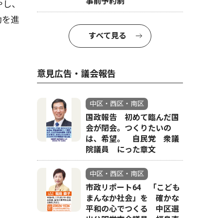
事前予約制
やし、
動を進
すべて見る
意見広告・議会報告
中区・西区・南区
国政報告 初めて臨んだ国
会が閉会。つくりたいの
は、希望。 自民党 衆議
院議員 にった章文
中区・西区・南区
市政リポート64 「こども
まんなか社会」を 確かな
平和の心でつくる 中区選