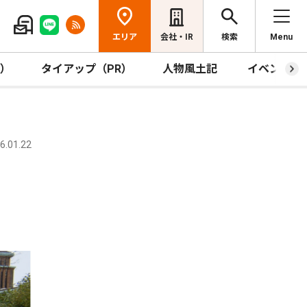
エリア
会社・IR
検索
Menu
R）
タイアップ（PR）
人物風土記
イベント
.01.22