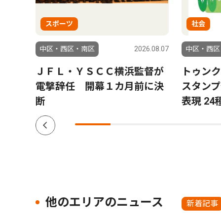
スポーツ
社会
6.08.06
中区・西区・南区
2026.08.07
中区・西区
ラ」
ＪＦＬ・ＹＳＣＣ横浜監督が
トゥンク
結果
電撃辞任 開幕１カ月前に決
スタンプ
断
表現 24
他のエリアのニュース
新着記事