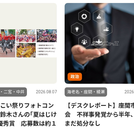
政治
・二宮・中井
2026.08.07
海老名・座間・綾瀬
2026
こい祭りフォトコン
【デスクレポート】座間
鈴木さんの｢夏はじけ
会 不祥事発覚から半年
優秀賞 応募数は約１
まだ処分なし