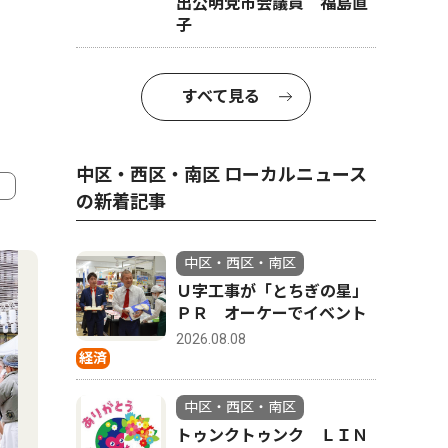
出公明党市会議員 福島直
子
すべて見る
中区・西区・南区 ローカルニュース
の新着記事
4
5
中区・西区・南区
Ｕ字工事が「とちぎの星」
ＰＲ オーケーでイベント
2026.08.08
経済
中区・西区・南区
トゥンクトゥンク ＬＩＮ