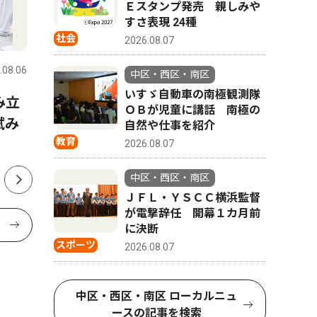
Ｅスタンプ発売 親しみや
すさ表現 24種
文化
コラム
社会
2026.08.07
.08.06
中区・西区・南区
2026.08.06
中区・西区
中区・西区・南区
いすゞ自動車の南極観測隊
み立
「ゆず色」のオシロイバナ
地元奉仕
ＯＢが児童に講話 南極の
試み
ファン通じ、横浜から全国へ
顔 横浜
自然や仕事を紹介
教育
ブ
2026.08.07
中区・西区・南区
ＪＦＬ・ＹＳＣＣ横浜監督
が電撃辞任 開幕１カ月前
に決断
スポーツ
2026.08.07
中区・西区・南区 ローカルニュ
ースの記事を検索