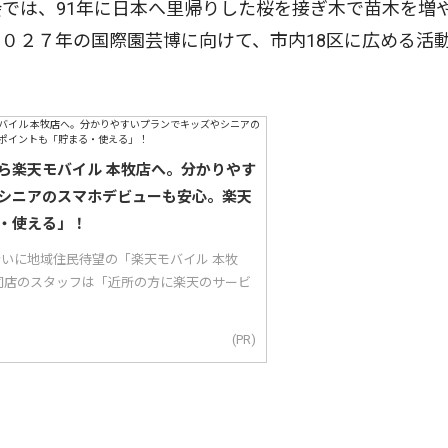
では、91年に日本へ里帰りした桜を接ぎ木で苗木を増
０２７年の国際園芸博に向けて、市内18区に広める活
ら楽天モバイル 本牧店へ。分かりやす
シニアのスマホデビューも安心。楽天
・使える」！
り沿いに地域住民待望の「楽天モバイル 本牧
同店のスタッフは「近所の方に楽天のサービ
(PR)