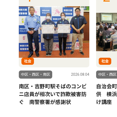
社会
社会
6.07.30
中区・西区・南区
2026.08.04
中区・西区
実
南区・吉野町駅そばのコンビ
自治会町
調
ニ店員が相次いで詐欺被害防
供 横浜
エリ
ぐ 南警察署が感謝状
け講座