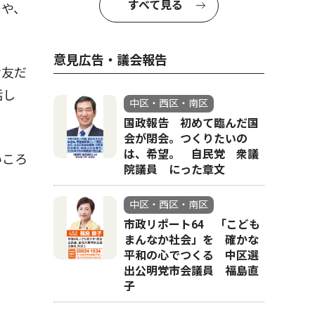
すべて見る
ーや、
意見広告・議会報告
お友だ
話し
中区・西区・南区
国政報告 初めて臨んだ国
会が閉会。つくりたいの
は、希望。 自民党 衆議
いころ
院議員 にった章文
中区・西区・南区
市政リポート64 「こども
まんなか社会」を 確かな
平和の心でつくる 中区選
出公明党市会議員 福島直
子