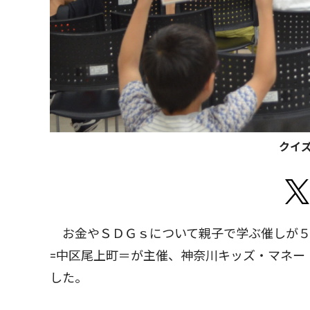
クイ
お金やＳＤＧｓについて親子で学ぶ催しが５
=中区尾上町＝が主催、神奈川キッズ・マネー
した。