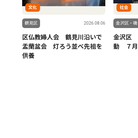
文化
社会
鶴見区
2026.08.06
金沢区・磯
区仏教婦人会 鶴見川沿いで
金沢区 
盂蘭盆会 灯ろう並べ先祖を
動 ７月
供養