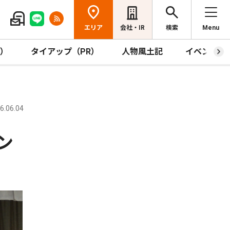
エリア
会社・IR
検索
Menu
R）
タイアップ（PR）
人物風土記
イベント
.06.04
ン