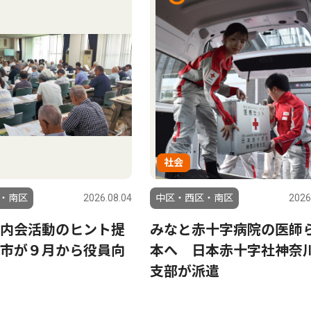
社会
・南区
2026.08.04
中区・西区・南区
2026
内会活動のヒント提
みなと赤十字病院の医師
市が９月から役員向
本へ 日本赤十字社神奈
支部が派遣