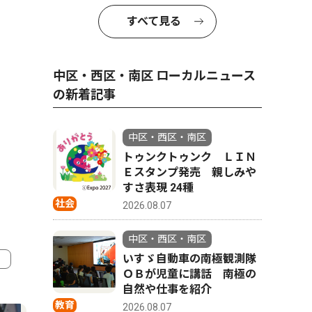
すべて見る
中区・西区・南区 ローカルニュース
の新着記事
中区・西区・南区
トゥンクトゥンク ＬＩＮ
Ｅスタンプ発売 親しみや
すさ表現 24種
社会
2026.08.07
中区・西区・南区
いすゞ自動車の南極観測隊
ＯＢが児童に講話 南極の
4
5
自然や仕事を紹介
教育
2026.08.07