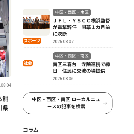
中区・西区・南区
ＪＦＬ・ＹＳＣＣ横浜監督
が電撃辞任 開幕１カ月前
に決断
スポーツ
2026.08.07
中区・西区・南区
社会
南区三春台 寺院連携で縁
社会
トップニ
日 住民に交流の場提供
2026.08.06
.08.04
中区・西区・南区
2026.08.01
中区・西区
ベイタウン本
ら熊
山中市長、パワハラ認定受け
中区・西区・南区 ローカルニュ
跡地に新
ースの記事を検索
川県
告発職員に直接謝罪 「初め
て人権の意味を理解できた」
27年中にオ
コラム