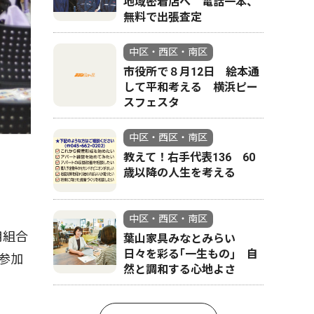
地域密着店へ 電話一本、
無料で出張査定
中区・西区・南区
市役所で８月12日 絵本通
して平和考える 横浜ピー
スフェスタ
中区・西区・南区
教えて！右手代表136 60
歳以降の人生を考える
中区・西区・南区
用組合
葉山家具みなとみらい
日々を彩る｢一生もの｣ 自
参加
然と調和する心地よさ