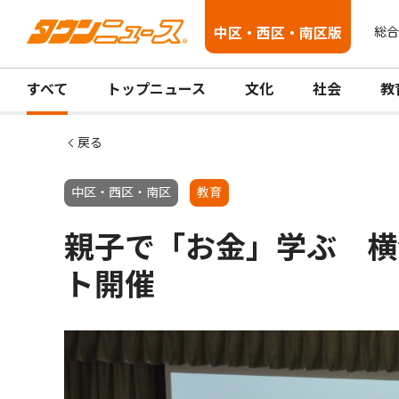
中区・西区・南区版
総合
すべて
トップニュース
文化
社会
教
戻る
中区・西区・南区
教育
親子で「お金」学ぶ 横
ト開催