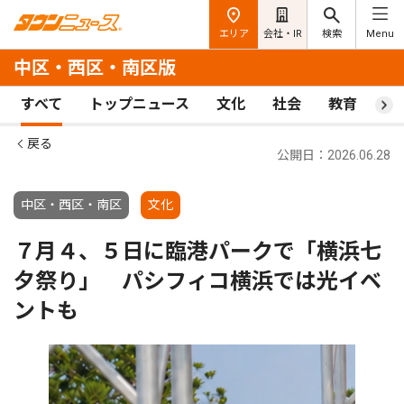
エリア
会社・IR
検索
Menu
中区・西区・南区版
すべて
トップニュース
文化
社会
教育
ス
戻る
公開日：2026.06.28
中区・西区・南区
文化
７月４、５日に臨港パークで「横浜七
夕祭り」 パシフィコ横浜では光イベ
ントも