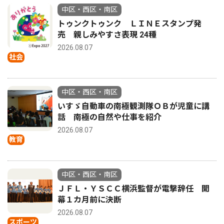
中区・西区・南区
トゥンクトゥンク ＬＩＮＥスタンプ発
売 親しみやすさ表現 24種
2026.08.07
社会
中区・西区・南区
いすゞ自動車の南極観測隊ＯＢが児童に講
話 南極の自然や仕事を紹介
2026.08.07
教育
中区・西区・南区
ＪＦＬ・ＹＳＣＣ横浜監督が電撃辞任 開
幕１カ月前に決断
2026.08.07
スポーツ