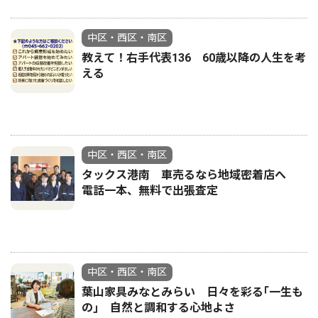
中区・西区・南区
教えて！右手代表136 60歳以降の人生を考
える
中区・西区・南区
タックス港南 車売るなら地域密着店へ
電話一本、無料で出張査定
中区・西区・南区
葉山家具みなとみらい 日々を彩る｢一生も
の｣ 自然と調和する心地よさ