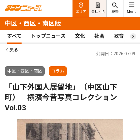
エリア
会社・IR
検索
Menu
中区・西区・南区版
すべて
トップニュース
文化
社会
教育
ス
戻る
公開日：2026.07.09
中区・西区・南区
コラム
「山下外国人居留地」（中区山下
町） 横濱今昔写真コレクション
Vol.03